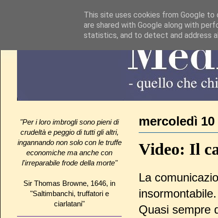
This site uses cookies from Google to d
are shared with Google along with perf
statistics, and to detect and address 
mercoledì 10
"Per i loro imbrogli sono pieni di
crudeltà e peggio di tutti gli altri,
ingannando non solo con le truffe
Video: Il c
economiche ma anche con
l'irreparabile frode della morte"
La comunicazio
Sir Thomas Browne, 1646, in
insormontabile.
"Saltimbanchi, truffatori e
ciarlatani"
Quasi sempre di