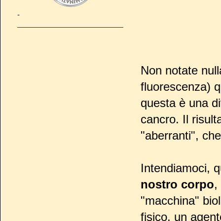
-
Non notate null
fluorescenza) q
questa è una d
cancro. Il risul
"aberranti", che
Intendiamoci, q
nostro corpo
,
"macchina" bio
fisico, un agen