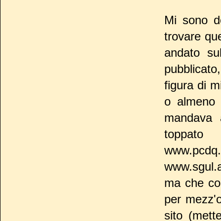
Mi sono d
trovare qu
andato su
pubblicato
figura di m
o almeno d
mandava a
toppato
www.pc
www.sgul.a
ma che com
per mezz'or
sito (mett