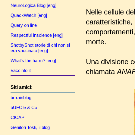
NeuroLogica Blog [eng]
Nelle cellule de
QuackWatch [eng]
caratteristiche
Query on line
comportamenti, 
Respectful Insolence [eng]
morte.
ShotbyShot storie di chi non si
era vaccinato [eng]
Una divisione ce
What's the harm? [eng]
chiamata
ANA
Vaccinfo.it
Siti amici:
brrrainblog
bUFOle & Co
CICAP
Genitori Tosti, il blog