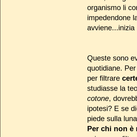
organismo li co
impedendone la
avviene...inizia 
Queste sono ev
quotidiane. Pe
per filtrare
cert
studiasse la t
cotone
, dovreb
ipotesi? E se d
piede sulla lun
Per chi non è