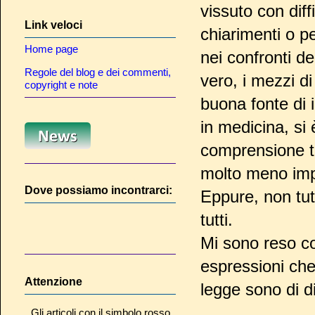
vissuto con dif
Link veloci
chiarimenti o p
Home page
nei confronti d
Regole del blog e dei commenti,
vero, i mezzi d
copyright e note
buona fonte di i
in medicina, si 
comprensione t
molto meno imp
Dove possiamo incontrarci:
Eppure, non tut
tutti.
Mi sono reso co
espressioni che
Attenzione
legge sono di d
Gli articoli con il simbolo rosso