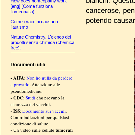
bianchi. Quest
How does homeopathy work
[eng] (Come funziona
cancerose, pene
l'omeopatia)
potendo causar
Come i vaccini causano
l'autismo
Nature Chemistry. L'elenco dei
prodotti senza chimica (chemical
free).
Documenti utili
AIFA
Non ho nulla da perdere
-
:
a provarlo
. Attenzione alle
pseudomedicine.
CDC
Studi
-
:
che provano la
sicurezza dei vaccini.
ISS
-
:
Documento sui vaccini
.
Controindicazioni per qualsiasi
condizione di salute.
- Un video sulle cellule
tumorali