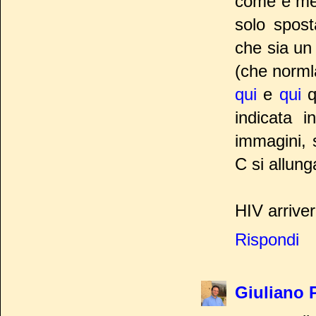
come è mes
solo spost
che sia un
(che norml
qui
e
qui
qu
indicata 
immagini, 
C si allung
HIV arrive
Rispondi
Giuliano 