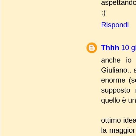
aspettando 
;)
Rispondi
Thhh
10 g
anche io 
Giuliano.. 
enorme (so
supposto 
quello è un
ottimo ide
la maggior