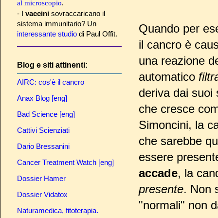
al microscopio
.
- I
vaccini
sovraccaricano il
sistema immunitario? Un
Quando per e
interessante studio
di Paul Offit.
il cancro è cau
una reazione de
Blog e siti attinenti:
automatico
filt
AIRC: cos'è il cancro
deriva dai suoi
Anax Blog [eng]
che cresce com
Bad Science [eng]
Simoncini, la c
Cattivi Scienziati
che sarebbe qui
Dario Bressanini
essere present
Cancer Treatment Watch [eng]
accade
, la ca
Dossier Hamer
presente
. Non 
Dossier Vidatox
"normali" non da
Naturamedica, fitoterapia.