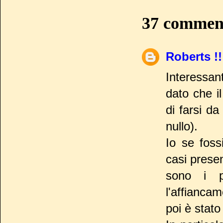
37 commen
Roberts !!
Interessan
dato che i
di farsi da
nullo).
Io se foss
casi presen
sono i pu
l'affianca
poi è stato