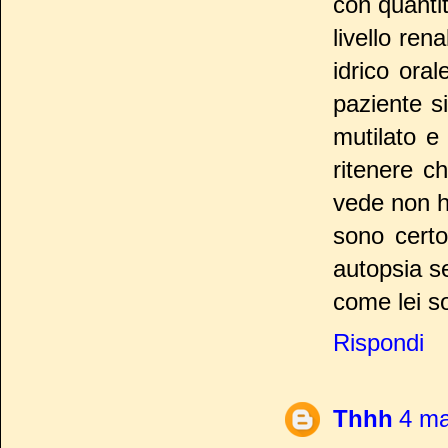
con quanti
livello ren
idrico oral
paziente s
mutilato e
ritenere c
vede non ha
sono certo
autopsia se
come lei s
Rispondi
Thhh
4 ma