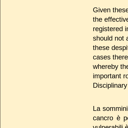
Given these
the effecti
registered 
should not 
these despi
cases thereo
whereby the
important ro
Disciplinar
La somminis
cancro è pe
vulnerabili 