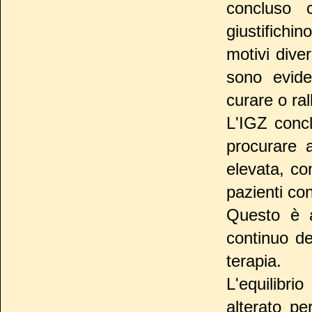
concluso 
giustifichi
motivi dive
sono evide
curare o ra
L'IGZ conc
procurare 
elevata, co
pazienti con
Questo è a
continuo d
terapia.
L'equilib
alterato pe