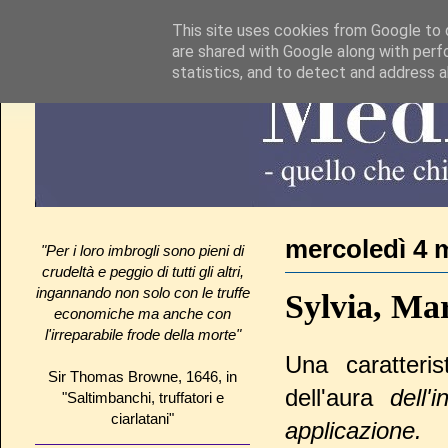
This site uses cookies from Google to d
are shared with Google along with perf
statistics, and to detect and address 
mercoledì 4 
"Per i loro imbrogli sono pieni di
crudeltà e peggio di tutti gli altri,
ingannando non solo con le truffe
Sylvia, Mar
economiche ma anche con
l'irreparabile frode della morte"
Una caratteris
Sir Thomas Browne, 1646, in
dell'aura
dell'
"Saltimbanchi, truffatori e
ciarlatani"
applicazione.