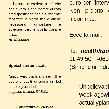
euro per l'inter
dell'ignorante credere a ciò che
non è vero. Per superare questa
Non proprio q
predisposizione non è sufficiente
insomma...
mostrare la verità ma è anche
necessario dimostrare e
spiegare perché quella cosa è
Ecco la mail:
falsa.
HL Mencken
To:
healthfra
11:49:50 -060
Specchi arrampicati:
(Simoncini, ndr.
l'unico vero ciarlatano sei tu!! e
spero ti capiti di avere un bel
Unbelievabl
tumore graaaande!!
seguace metodo Di Bella
week agowit
actuallypla
Congettura di WeWee