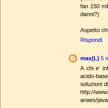
fan 150 mE
danni?)
Aspetto ch
Rispondi
max(L)
5 
A chi e' in
acido-bas
soluzioni d
http://www
anaes/java