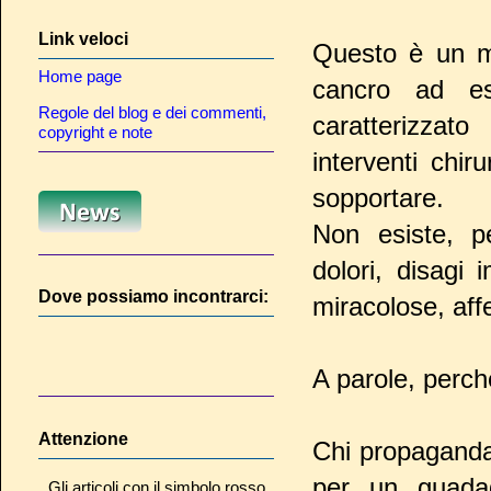
Link veloci
Questo è un me
Home page
cancro ad es
Regole del blog e dei commenti,
caratterizzato
copyright e note
interventi chir
sopportare.
Non esiste, p
dolori, disagi 
Dove possiamo incontrarci:
miracolose, aff
A parole, perchè
Attenzione
Chi propaganda 
per un guada
Gli articoli con il simbolo rosso