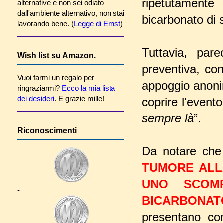
ripetutamente
alternative e non sei odiato
dall'ambiente alternativo, non stai
bicarbonato di 
lavorando bene. (
Legge di Ernst
)
Tuttavia, pare
Wish list su Amazon.
preventiva, co
Vuoi farmi un regalo per
appoggio anoni
ringraziarmi?
Ecco la mia lista
dei desideri
. E grazie mille!
coprire l'evento
sempre là
”.
Riconoscimenti
Da notare che 
TUMORE ALL
UNO SCOMP
-
BICARBONAT
presentano co