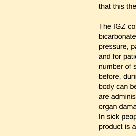
that this th
The IGZ con
bicarbonate
pressure, p
and for pati
number of s
before, dur
body can b
are administ
organ dama
In sick peop
product is 