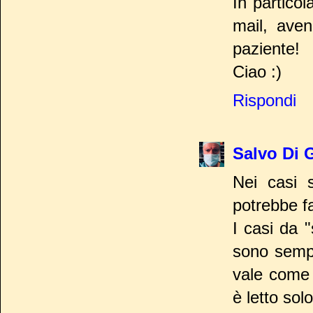
In partico
mail, aven
paziente!
Ciao :)
Rispondi
Salvo Di 
Nei casi 
potrebbe fa
I casi da 
sono sempr
vale come 
è letto sol