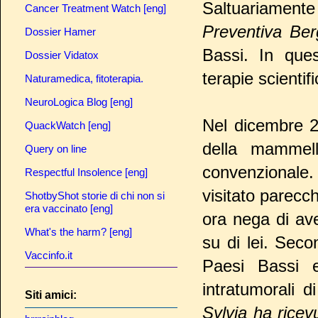
Saltuariament
Cancer Treatment Watch [eng]
Preventiva Ber
Dossier Hamer
Bassi. In quest
Dossier Vidatox
terapie scientif
Naturamedica, fitoterapia.
NeuroLogica Blog [eng]
Nel dicembre 2
QuackWatch [eng]
della mammell
Query on line
convenzionale
Respectful Insolence [eng]
visitato parecch
ShotbyShot storie di chi non si
era vaccinato [eng]
ora nega di ave
What's the harm? [eng]
su di lei. Seco
Vaccinfo.it
Paesi Bassi e
intratumorali d
Siti amici:
Sylvia ha ricev