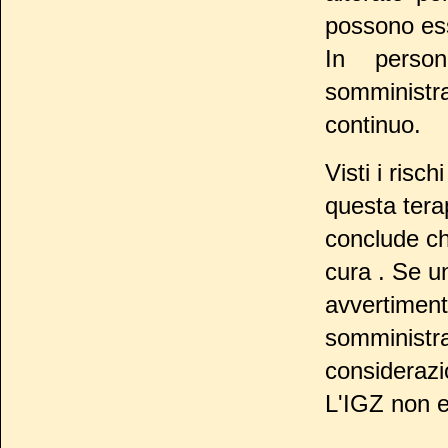
possono ess
In person
somminist
continuo.
Visti i risc
questa terap
conclude ch
cura . Se u
avvertiment
somministraz
considerazi
L'IGZ non e