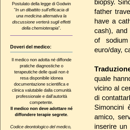
biopsy. Sin
Postulato della legge di Godwin
"
In un dibattito sull'efficacia di
father trav
una medicina alternativa la
have a cath
discussione verterà sugli effetti
della chemioterapia
".
cash), and 
of sodium 
Doveri del medico:
euro/day, ca
Il medico non adotta né diffonde
pratiche diagnostiche o
Traduzion
terapeutiche delle quali non è
quale hanno
resa disponibile idonea
documentazione scientifica e
vicino al c
clinica valutabile dalla comunità
professionale e dall'autorità
di contatta
competente.
Simoncini 
Il medico non deve adottare né
diffondere terapie segrete
.
amico, serv
inserire un
Codice deontologico del medico,