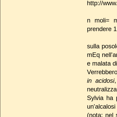
http://www
n moli= 
prendere 
sulla poso
mEq nell'a
e malata d
Verrebber
in acidosi
neutralizzar
Sylvia ha 
un'alcalos
(nota: nel