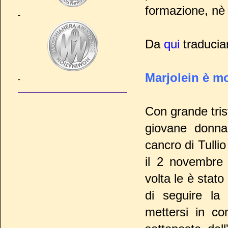
formazione, nè
-
Da
qui
traduci
Marjolein è m
-
Con grande tri
giovane donna 
cancro di Tulli
il 2 novembre
volta le è stat
di seguire la 
mettersi in co