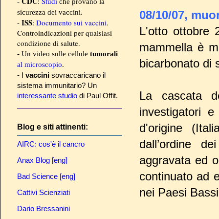
CDC
Studi
-
:
che provano la
sicurezza dei vaccini.
08/10/07, muor
ISS
-
:
Documento sui vaccini
.
L'otto ottobre
Controindicazioni per qualsiasi
condizione di salute.
mammella è mor
- Un video sulle cellule
tumorali
bicarbonato di 
al microscopio
.
- I
vaccini
sovraccaricano il
sistema immunitario? Un
La cascata de
interessante studio
di Paul Offit.
investigatori 
d'origine (Ita
Blog e siti attinenti:
dall’ordine de
AIRC: cos'è il cancro
aggravata ed o
Anax Blog [eng]
continuato ad e
Bad Science [eng]
nei Paesi Bassi
Cattivi Scienziati
Dario Bressanini