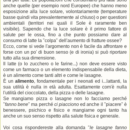
anche quelle (per esempio nord Europee) che hanno meno
esposizione alla luce solare, volontariamente (temperature
basse quindi vita prevalentemente al chiuso) o per questioni
ambientali (territori nei quali il Sole è raramente ben
visibile). Sapendo che la luce solare è il primo fattore di
salute per le ossa, fino a che punto possiamo dare al
consumo di latte la "colpa" dell'aumento di fratture ossee?
Ecco, come si vede l'argomento non è facile da affrontare e
forse con un po' di buon senso (e di ironia) si può riportare
tutto alla sua dimensione.
Il latte (o lo zucchero o le farine...) non deve essere visto
come un farmaco o un elemento indispensabile della dieta,
è un alimento come tanti altri e come le lasagne.
È un
alimento
, fondamentale per i neonati ed i...lattanti, la
sua utilità è nulla in età adulta. Esattamente com'è nulla
l'utilità del cioccolato, della pizza o delle lasagne.
Se mangiamo pizza o lasagne non lo facciamo perché
"
fanno bene
" ma perché
ci piacciono
ed anche il "piacere" è
benessere, psichico e fisico e mangiarne ogni tanto ha
anche un suo senso rispetto alla salute fisica e generale.
Voi cosa rispondereste alla domanda "
le lasagne fanno