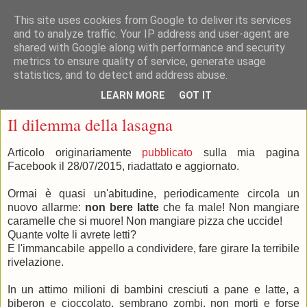
This site uses cookies from Google to deliver its services
and to analyze traffic. Your IP address and user-agent are
shared with Google along with performance and security
metrics to ensure quality of service, generate usage
statistics, and to detect and address abuse.
▼
LEARN MORE
GOT IT
lunedì 11 maggio 2020
Il dilemma della lasagna
Articolo originariamente
pubblicato
sulla mia pagina
Facebook il 28/07/2015, riadattato e aggiornato.
Ormai è quasi un'abitudine, periodicamente circola un
nuovo allarme:
non bere latte
che fa male! Non mangiare
caramelle che si muore! Non mangiare pizza che uccide!
Quante volte li avrete letti?
E l'immancabile appello a condividere, fare girare la terribile
rivelazione.
In un attimo milioni di bambini cresciuti a pane e latte, a
biberon e cioccolato, sembrano zombi, non morti e forse