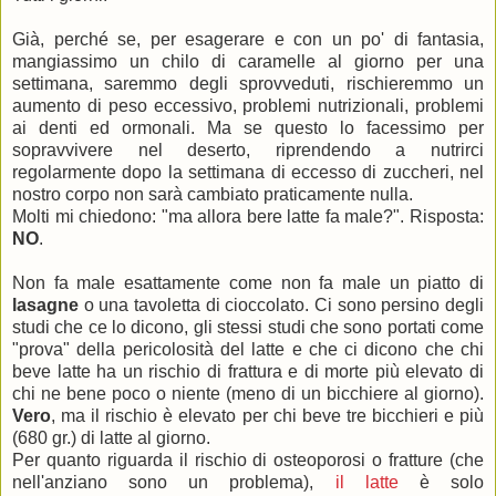
Già, perché se, per esagerare e con un po' di fantasia,
mangiassimo un chilo di caramelle al giorno per una
settimana, saremmo degli sprovveduti, rischieremmo un
aumento di peso eccessivo, problemi nutrizionali, problemi
ai denti ed ormonali. Ma se questo lo facessimo per
sopravvivere nel deserto, riprendendo a nutrirci
regolarmente dopo la settimana di eccesso di zuccheri, nel
nostro corpo non sarà cambiato praticamente nulla.
Molti mi chiedono: "ma allora bere latte fa male?". Risposta:
NO
.
Non fa male esattamente come non fa male un piatto di
lasagne
o una tavoletta di cioccolato. Ci sono persino degli
studi che ce lo dicono, gli stessi studi che sono portati come
"prova" della pericolosità del latte e che ci dicono che chi
beve latte ha un rischio di frattura e di morte più elevato di
chi ne bene poco o niente (meno di un bicchiere al giorno).
Vero
, ma il rischio è elevato per chi beve tre bicchieri e più
(680 gr.) di latte al giorno.
Per quanto riguarda il rischio di osteoporosi o fratture (che
nell'anziano sono un problema),
il latte
è solo