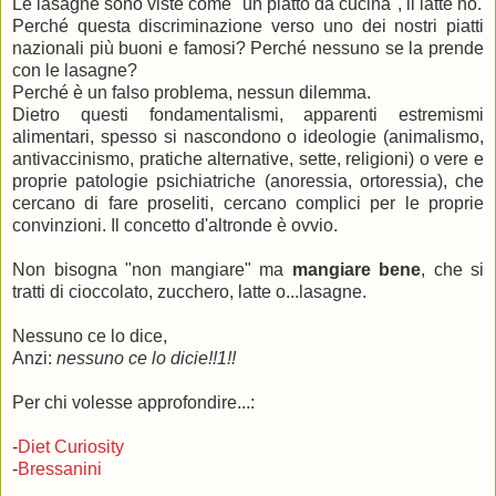
Le lasagne sono viste come "un piatto da cucina", il latte no.
Perché questa discriminazione verso uno dei nostri piatti
nazionali più buoni e famosi? Perché nessuno se la prende
con le lasagne?
Perché è un falso problema, nessun dilemma.
Dietro questi fondamentalismi, apparenti estremismi
alimentari, spesso si nascondono o ideologie (animalismo,
antivaccinismo, pratiche alternative, sette, religioni) o vere e
proprie patologie psichiatriche (anoressia, ortoressia), che
cercano di fare proseliti, cercano complici per le proprie
convinzioni. Il concetto d'altronde è ovvio.
Non bisogna "non mangiare" ma
mangiare bene
, che si
tratti di cioccolato, zucchero, latte o...lasagne.
Nessuno ce lo dice,
Anzi:
nessuno ce lo dicie!!1!!
Per chi volesse approfondire...:
-
Diet Curiosity
-
Bressanini