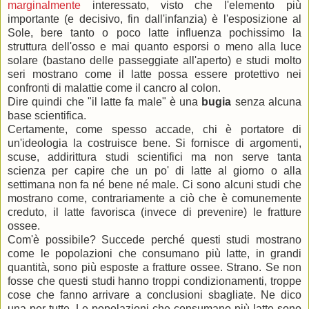
marginalmente
interessato, visto che l'elemento più
importante (e decisivo, fin dall'infanzia) è l'esposizione al
Sole, bere tanto o poco latte influenza pochissimo la
struttura dell'osso e mai quanto esporsi o meno alla luce
solare (bastano delle passeggiate all'aperto) e studi molto
seri mostrano come il latte possa essere protettivo nei
confronti di malattie come il cancro al colon.
Dire quindi che "il latte fa male" è una
bugia
senza alcuna
base scientifica.
Certamente, come spesso accade, chi è portatore di
un'ideologia la costruisce bene. Si fornisce di argomenti,
scuse, addirittura studi scientifici ma non serve tanta
scienza per capire che un po' di latte al giorno o alla
settimana non fa né bene né male. Ci sono alcuni studi che
mostrano come, contrariamente a ciò che è comunemente
creduto, il latte favorisca (invece di prevenire) le fratture
ossee.
Com'è possibile? Succede perché questi studi mostrano
come le popolazioni che consumano più latte, in grandi
quantità, sono più esposte a fratture ossee. Strano. Se non
fosse che questi studi hanno troppi condizionamenti, troppe
cose che fanno arrivare a conclusioni sbagliate. Ne dico
una per tutte. Le popolazioni che consumano più latte sono