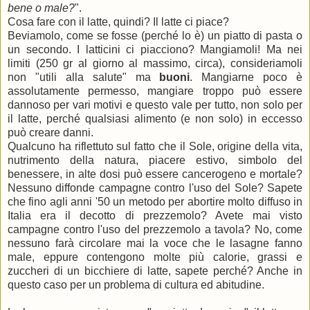
bene o male?
".
Cosa fare con il latte, quindi? Il latte ci piace?
Beviamolo, come se fosse (perché lo è) un piatto di pasta o
un secondo. I latticini ci piacciono? Mangiamoli! Ma nei
limiti (250 gr al giorno al massimo, circa), consideriamoli
non "utili alla salute" ma
buoni
. Mangiarne poco è
assolutamente permesso, mangiare troppo può essere
dannoso per vari motivi e questo vale per tutto, non solo per
il latte, perché qualsiasi alimento (e non solo) in eccesso
può creare danni.
Qualcuno ha riflettuto sul fatto che il Sole, origine della vita,
nutrimento della natura, piacere estivo, simbolo del
benessere, in alte dosi può essere cancerogeno e mortale?
Nessuno diffonde campagne contro l'uso del Sole? Sapete
che fino agli anni '50 un metodo per abortire molto diffuso in
Italia era il decotto di prezzemolo? Avete mai visto
campagne contro l'uso del prezzemolo a tavola? No, come
nessuno farà circolare mai la voce che le lasagne fanno
male, eppure contengono molte più calorie, grassi e
zuccheri di un bicchiere di latte, sapete perché? Anche in
questo caso per un problema di cultura ed abitudine.