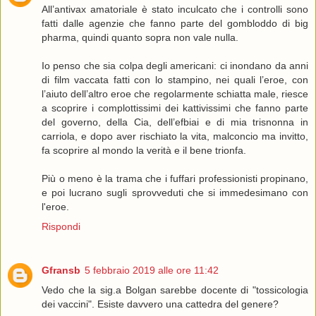
All’antivax amatoriale è stato inculcato che i controlli sono
fatti dalle agenzie che fanno parte del gombloddo di big
pharma, quindi quanto sopra non vale nulla.
Io penso che sia colpa degli americani: ci inondano da anni
di film vaccata fatti con lo stampino, nei quali l’eroe, con
l’aiuto dell’altro eroe che regolarmente schiatta male, riesce
a scoprire i complottissimi dei kattivissimi che fanno parte
del governo, della Cia, dell’efbiai e di mia trisnonna in
carriola, e dopo aver rischiato la vita, malconcio ma invitto,
fa scoprire al mondo la verità e il bene trionfa.
Più o meno è la trama che i fuffari professionisti propinano,
e poi lucrano sugli sprovveduti che si immedesimano con
l'eroe.
Rispondi
Gfransb
5 febbraio 2019 alle ore 11:42
Vedo che la sig.a Bolgan sarebbe docente di "tossicologia
dei vaccini". Esiste davvero una cattedra del genere?