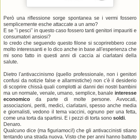
Però una riflessione sorge spontanea se i vermi fossero
semplicemente esche attaccate a un amo?
E se "i pesci" in questo caso fossero tanti genitori impauriti e
consumatori ansiosi?
Io credo che seguendo questo filone si scoprirebbero cose
molto interessanti e lo dico anche in base all'esperienza che
mi sono fatto in questi anni di caccia ai ciarlatani della
salute.
Dietro l'antivaccinismo (quello professionale, non i genitori
confusi da notizie false e allarmistiche) non c'è il desiderio
di scoprire chissà quali complotti ai danni dei nostri bambini
ma un normale, venale, umano, semplice, banale
interesse
economico
da parte di molte persone. Avvocati,
associazioni, periti, medici, ciarlatani, spesso anche media
e giornalisti, vedono il tema vaccini, ognuno per una fetta,
come una torta da spartirsi. E i pezzi di torta sono
soldi
.
Denaro.
Qualcuno dice (ma figuriamoci!) che gli antivaccinisti stiano
tentando una strada nuova. Visto che per anni hanno battuto