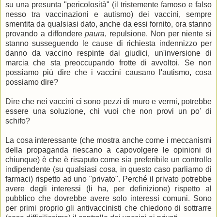
su una presunta "pericolosità" (il tristemente famoso e falso
nesso tra vaccinazioni e autismo) dei vaccini, sempre
smentita da qualsiasi dato, anche da essi fornito, ora stanno
provando a diffondere
paura
, repulsione. Non per niente si
stanno susseguendo le cause di richiesta indennizzo per
danno da vaccino respinte dai giudici, un'inversione di
marcia che sta preoccupando frotte di avvoltoi. Se non
possiamo più dire che i vaccini causano l'autismo, cosa
possiamo dire?
Dire che nei vaccini ci sono pezzi di muro e vermi, potrebbe
essere una soluzione, chi vuoi che non provi un po' di
schifo?
La cosa interessante (che mostra anche come i meccanismi
della propaganda riescano a capovolgere le opinioni di
chiunque) è che è risaputo come sia preferibile un controllo
indipendente (su qualsiasi cosa, in questo caso parliamo di
farmaci) rispetto ad uno "privato". Perché il privato potrebbe
avere degli interessi (li ha, per definizione) rispetto al
pubblico che dovrebbe avere solo interessi comuni. Sono
per primi proprio gli antivaccinisti che chiedono di sottrarre