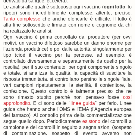
derivato da sangue, eccetera).
Le analisi alle quali è sottoposto ogni vaccino (
ogni lotto
, lo
ripeto) sono incredibilmente complesse, attente, precise.
Tanto complesse
che anche elencarle è difficile. Il tutto è
alla fine sottoscritto e firmato con nome e cognome da chi
ha realizzato le analisi.
Ogni vaccino è prima controllato dal produttore (per ovvi
motivi, un vaccino difettoso sarebbe un danno enorme per
l'azienda produttrice) e poi dalle autorità, singolarmente per
tipo (cioè il vaccino per la pertosse, ad esempio, è
controllato diversamente e separatamente da quello per la
rosolia), per il suo contenuto, per ogni componente singolo
e totale, si analizza la qualità, la capacità di suscitare la
risposta immunitaria, si controllano persino le singole fiale,
vari campioni ripetutamente, la sterilità, il contenitore, la
confezione. Questo controllo è talmente preciso che ne
sono rimasto stupito perché non pensavo fosse
così
approfondito
. E ci sono delle "
linee guida
" per farlo. Linee
guida che hanno anche l'OMS e l'EMA (l'Agenzia europea
del farmaco). Al controllo prima della commercializzazione
segue quello dopo. Periodicamente
esistono
dei controlli a
campione e dei controlli in seguito a segnalazioni (sospetto
di contaminazione, sospetto di evento avverso non