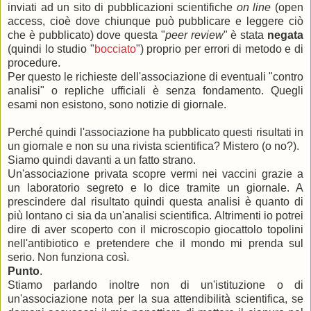
inviati ad un sito di pubblicazioni scientifiche
on line
(open
access, cioè dove chiunque può pubblicare e leggere ciò
che è pubblicato) dove questa "
peer review
" è stata
negata
(quindi lo studio "
bocciato
") proprio per errori di metodo e di
procedure.
Per questo le richieste dell'associazione di eventuali "contro
analisi" o repliche ufficiali è senza fondamento. Quegli
esami non esistono, sono notizie di giornale.
Perché quindi l'associazione ha pubblicato questi risultati in
un giornale e non su una rivista scientifica? Mistero (o no?).
Siamo quindi davanti a un fatto strano.
Un'associazione privata scopre vermi nei vaccini grazie a
un laboratorio segreto e lo dice tramite un giornale. A
prescindere dal risultato quindi questa analisi è quanto di
più lontano ci sia da un'analisi scientifica. Altrimenti io potrei
dire di aver scoperto con il microscopio giocattolo topolini
nell'antibiotico e pretendere che il mondo mi prenda sul
serio. Non funziona così.
Punto
.
Stiamo parlando inoltre non di un'istituzione o di
un'associazione nota per la sua attendibilità scientifica, se