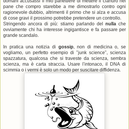
domani accusassi il mio panettiere di mettere il cianuro nel
pane che compro starebbe a me dimostrarlo contro ogni
ragionevole dubbio, altrimenti il primo che si alza e accusa
di cose gravi il prossimo potrebbe pretendere un controllo.
Stringendo ancora di più: stiamo parlando del
nulla
che
ovviamente chi ha interesse ingigantisce e fa passare per
grande scandalo.
In pratica una notizia di
gossip
, non di medicina o, se
vogliamo, un perfetto esempio di "junk science", scienza
spazzatura, qualcosa che si traveste da scienza, sembra
scienza, ma è carta straccia. Usare l'intonaco, il DNA di
scimmia o i vermi è solo un modo per suscitare diffidenza.