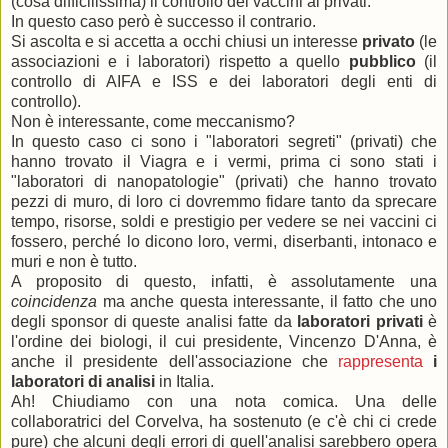
(cosa difficilissima) il controllo dei vaccini ai privati.
In questo caso però è successo il contrario.
Si ascolta e si accetta a occhi chiusi un interesse
privato
(le
associazioni e i laboratori) rispetto a quello
pubblico
(il
controllo di AIFA e ISS e dei laboratori degli enti di
controllo).
Non è interessante, come meccanismo?
In questo caso ci sono i "laboratori segreti" (privati) che
hanno trovato il Viagra e i vermi, prima ci sono stati i
"laboratori di nanopatologie" (privati) che hanno trovato
pezzi di muro, di loro ci dovremmo fidare tanto da sprecare
tempo, risorse, soldi e prestigio per vedere se nei vaccini ci
fossero, perché lo dicono loro, vermi, diserbanti, intonaco e
muri e non è tutto.
A proposito di questo, infatti, è assolutamente una
coincidenza
ma anche questa interessante, il fatto che uno
degli sponsor di queste analisi fatte da
laboratori privati
è
l'ordine dei biologi, il cui presidente, Vincenzo D'Anna, è
anche il presidente dell'associazione che
rappresenta
i
laboratori di analisi
in Italia.
Ah! Chiudiamo con una nota comica. Una delle
collaboratrici del Corvelva, ha sostenuto (e c'è chi ci crede
pure) che alcuni degli errori di quell'analisi sarebbero opera