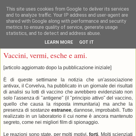
This site uses cookies from Google to deliver its services
and to analyze traffic. Your IP address and user-agent are
shared with Google along with performance and security
metrics to ensure quality of service, generate usage
statistics, and to detect and address abuse.
▼
LEARN MORE
GOT IT
lunedì 28 gennaio 2019
Vaccini, vermi, esche e ami.
[articolo aggiornato dopo la pubblicazione iniziale]
È di queste settimane la notizia che un'associazione
antivax, il Corvelva, ha pubblicato in un giornale dei risultati
di analisi su lotti di vaccino che avrebbero evidenziato non
solo l'assenza di "antigene" (il "principio attivo" del vaccino,
quello che causa la risposta immunitaria) ma anche la
presenza di sostanze
estranee
, dannose, improbabili. Tutto
realizzato in un laboratorio il cui nome è ancora mantenuto
segreto, come nei migliori film di spionaggio.
Le reazioni sono state, per molti motivi,
forti
. Molti scienziati