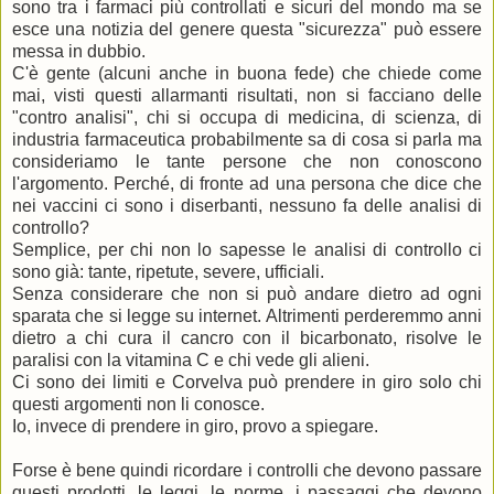
sono tra i farmaci più controllati e sicuri del mondo ma se
esce una notizia del genere questa "sicurezza" può essere
messa in dubbio.
C'è gente (alcuni anche in buona fede) che chiede come
mai, visti questi allarmanti risultati, non si facciano delle
"contro analisi", chi si occupa di medicina, di scienza, di
industria farmaceutica probabilmente sa di cosa si parla ma
consideriamo le tante persone che non conoscono
l'argomento. Perché, di fronte ad una persona che dice che
nei vaccini ci sono i diserbanti, nessuno fa delle analisi di
controllo?
Semplice, per chi non lo sapesse le analisi di controllo ci
sono già: tante, ripetute, severe, ufficiali.
Senza considerare che non si può andare dietro ad ogni
sparata che si legge su internet. Altrimenti perderemmo anni
dietro a chi cura il cancro con il bicarbonato, risolve le
paralisi con la vitamina C e chi vede gli alieni.
Ci sono dei limiti e Corvelva può prendere in giro solo chi
questi argomenti non li conosce.
Io, invece di prendere in giro, provo a spiegare.
Forse è bene quindi ricordare i controlli che devono passare
questi prodotti, le leggi, le norme, i passaggi che devono