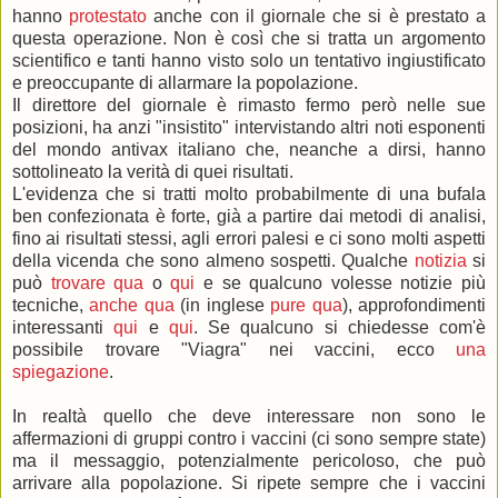
hanno
protestato
anche con il giornale che si è prestato a
questa operazione. Non è così che si tratta un argomento
scientifico e tanti hanno visto solo un tentativo ingiustificato
e preoccupante di allarmare la popolazione.
Il direttore del giornale è rimasto fermo però nelle sue
posizioni, ha anzi "insistito" intervistando altri noti esponenti
del mondo antivax italiano che, neanche a dirsi, hanno
sottolineato la verità di quei risultati.
L'evidenza che si tratti molto probabilmente di una bufala
ben confezionata è forte, già a partire dai metodi di analisi,
fino ai risultati stessi, agli errori palesi e ci sono molti aspetti
della vicenda che sono almeno sospetti. Qualche
notizia
si
può
trovare qua
o
qui
e se qualcuno volesse notizie più
tecniche,
anche qua
(in inglese
pure qua
), approfondimenti
interessanti
qui
e
qui
. Se qualcuno si chiedesse com'è
possibile trovare "Viagra" nei vaccini, ecco
una
spiegazione
.
In realtà quello che deve interessare non sono le
affermazioni di gruppi contro i vaccini (ci sono sempre state)
ma il messaggio, potenzialmente pericoloso, che può
arrivare alla popolazione. Si ripete sempre che i vaccini