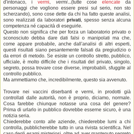
d'intonaco, i
vermi
,
vermi
...(tutte cose
elencate
da
personaggi che vogliono essere presi sul serio, non sto
scherzando), sono cose dette da chi ha fatto queste analisi,
sono realizzati da laboratori
privati
, spesso senza alcuna
competenza né capacità di eseguirle.
Questo non significa che per forza un laboratorio privato o
sconosciuto debba dare dati falsi o manipolati ma che,
come appare probabile, anche dall'analisi di altri esperti,
questi risultati siano pesantemente falsati da pregiudizio o
da errori di metodo. Se esiste un controllo stretto, pubblico,
ufficiale, è molto difficile che i risultati del privato, singolo,
segreto, possa trovare cose diverse, improbabili, sfuggite al
controllo pubblico.
Ma ammettiamo che, incredibilmente, questo sia avvenuto.
Trovare nei vaccini diserbanti e vermi, in prodotti già
controllati dalle autorità, non è proprio, diciamo, normale.
Cosa farebbe chiunque notasse una cosa del genere?
Prima di urlarlo in pubblico dovrebbe esserne sicuro, è una
notizia seria.
Chiederebbe conto alle aziende, chiederebbe lumi a chi
controlla, pubblicherebbe tutto in una rivista scientifica. Nel
caso degli esami misteriosi, oltre ad aver mantenuto segreto