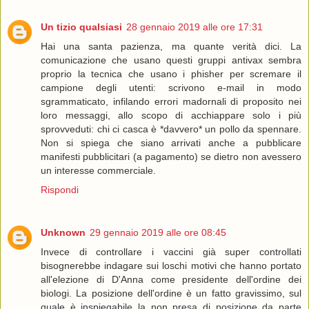
Un tizio qualsiasi
28 gennaio 2019 alle ore 17:31
Hai una santa pazienza, ma quante verità dici. La
comunicazione che usano questi gruppi antivax sembra
proprio la tecnica che usano i phisher per scremare il
campione degli utenti: scrivono e-mail in modo
sgrammaticato, infilando errori madornali di proposito nei
loro messaggi, allo scopo di acchiappare solo i più
sprovveduti: chi ci casca è *davvero* un pollo da spennare.
Non si spiega che siano arrivati anche a pubblicare
manifesti pubblicitari (a pagamento) se dietro non avessero
un interesse commerciale.
Rispondi
Unknown
29 gennaio 2019 alle ore 08:45
Invece di controllare i vaccini già super controllati
bisognerebbe indagare sui loschi motivi che hanno portato
all'elezione di D'Anna come presidente dell'ordine dei
biologi. La posizione dell'ordine è un fatto gravissimo, sul
quale è inspiegabile la non presa di posizione da parte