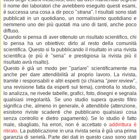
il nome dei laboratori che avrebbero eseguito questi esami,
è successa una cosa a dir poco "
strana
". I risultati sono stati
pubblicati in un quotidiano, un normalissimo quotidiano e
nemmeno uno dei più quotati ma uno di tanti, anche poco
diffuso.
Quando si pensa di aver ottenuto un risultato scientifico, chi
lo pensa ha un obiettivo: dirlo al resto della comunità
scientifica. Questo si fa pubblicando il risultato in una rivista
scientifica (e più è "seria" e prestigiosa la rivista più il
risultato avrà risalto).
Questo è già un modo per "parlare" scientificamente ma
anche per dare attendibilità al proprio lavoro. La rivista,
tramite i responsabili e altri esperti (si chiama "
peer review
",
una revisione fatta da esperti sul tema), controlla lo studio,
lo analizza, ne rivede tabelle, grafici, foto, disegni e segnala
qualsiasi irregolarità. Se uno studio supera questo filtro
significa che, almeno in generale, è attendibile (attenzione,
esistono riviste scadenti che pubblicano qualsiasi cosa
senza controllo e dietro pagamento). Se lo studio è fatto
male, sbagliato, ha errori, non è accettato o
addirittura è
ritirato
. La pubblicazione in una rivista seria è già una prima
garanzia di serietà. Parte dei dati in questo caso sono stati