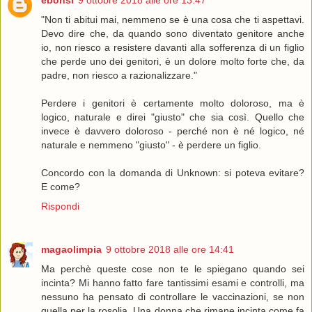
ebonsi
9 ottobre 2018 alle ore 13:47
"Non ti abitui mai, nemmeno se è una cosa che ti aspettavi.
Devo dire che, da quando sono diventato genitore anche
io, non riesco a resistere davanti alla sofferenza di un figlio
che perde uno dei genitori, è un dolore molto forte che, da
padre, non riesco a razionalizzare."
Perdere i genitori è certamente molto doloroso, ma è
logico, naturale e direi "giusto" che sia così. Quello che
invece è davvero doloroso - perché non è né logico, né
naturale e nemmeno "giusto" - è perdere un figlio.
Concordo con la domanda di Unknown: si poteva evitare?
E come?
Rispondi
magaolimpia
9 ottobre 2018 alle ore 14:41
Ma perchè queste cose non te le spiegano quando sei
incinta? Mi hanno fatto fare tantissimi esami e controlli, ma
nessuno ha pensato di controllare le vaccinazioni, se non
quella per la rosolia. Una donna che rimane incinta come fa