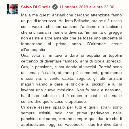
Salvo Di Grazia
11 ottobre 2018 alle ore 23:30
Ma a me questi anziani che cercano attenzione fanno
un po' di tenerezza. Ho letto Bellavite, ora se n'è uscito
con i vaccini che non causano l'autismo ma l'autismo
che si chiama in maniera diversa, l'immunità di gregge
non esiste e altre amenità che se fosse uno studente si
fermerebbe al primo anno. D'altronde crede
all'omeopatia.
Una volta si limitava a dare omeopatia ai topolini
cercando di diventare famoso, anni di gloria sprecati.
Ora, in pensione, si sta dando ai vaccini. Perché sono
un tema più caldo, attirano più commenti, gradimento
e così via, si sente capito, seguito, gli altri anziani
magari vanno a dare le briciole ai piccioni e lui si
inventa una nuova medicina. Non fa male a nessuno,
ha il suo pubblico ed è contento così e chi vuole
sentire dire quelle cose lo applaude.
Ci deve essere spazio per tutti e quelli strani sono
sempre esistiti, solo che prima parlavano nelle
panchine del parco, c'erano sempre quei due tre che li
applaudivano, oggi su Facebook, i due tre diventano