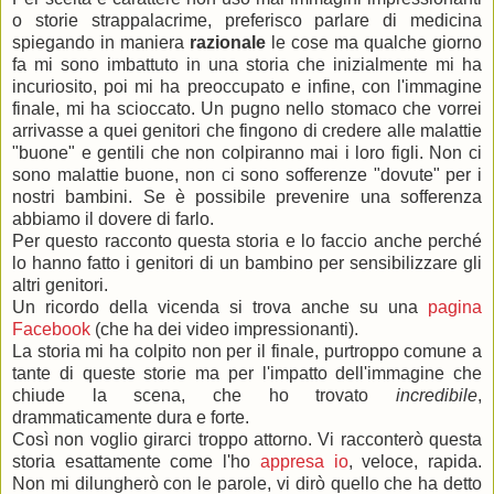
o storie strappalacrime, preferisco parlare di medicina
spiegando in maniera
razionale
le cose ma qualche giorno
fa mi sono imbattuto in una storia che inizialmente mi ha
incuriosito, poi mi ha preoccupato e infine, con l'immagine
finale, mi ha scioccato. Un pugno nello stomaco che vorrei
arrivasse a quei genitori che fingono di credere alle malattie
"buone" e gentili che non colpiranno mai i loro figli. Non ci
sono malattie buone, non ci sono sofferenze "dovute" per i
nostri bambini. Se è possibile prevenire una sofferenza
abbiamo il dovere di farlo.
Per questo racconto questa storia e lo faccio anche perché
lo hanno fatto i genitori di un bambino per sensibilizzare gli
altri genitori.
Un ricordo della vicenda si trova anche su una
pagina
Facebook
(che ha dei video impressionanti).
La storia mi ha colpito non per il finale, purtroppo comune a
tante di queste storie ma per l'impatto dell'immagine che
chiude la scena, che ho trovato
incredibile
,
drammaticamente dura e forte.
Così non voglio girarci troppo attorno. Vi racconterò questa
storia esattamente come l'ho
appresa io
, veloce, rapida.
Non mi dilungherò con le parole, vi dirò quello che ha detto