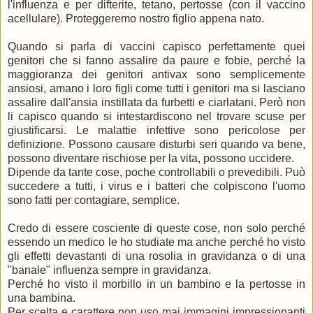
l'influenza e per difterite, tetano, pertosse (con il vaccino
acellulare). Proteggeremo nostro figlio appena nato.
Quando si parla di vaccini capisco perfettamente quei
genitori che si fanno assalire da paure e fobie, perché la
maggioranza dei genitori antivax sono semplicemente
ansiosi, amano i loro figli come tutti i genitori ma si lasciano
assalire dall'ansia instillata da furbetti e ciarlatani. Però non
li capisco quando si intestardiscono nel trovare scuse per
giustificarsi. Le malattie infettive sono pericolose per
definizione. Possono causare disturbi seri quando va bene,
possono diventare rischiose per la vita, possono uccidere.
Dipende da tante cose, poche controllabili o prevedibili. Può
succedere a tutti, i virus e i batteri che colpiscono l'uomo
sono fatti per contagiare, semplice.
Credo di essere cosciente di queste cose, non solo perché
essendo un medico le ho studiate ma anche perché ho visto
gli effetti devastanti di una rosolia in gravidanza o di una
"banale" influenza sempre in gravidanza.
Perché ho visto il morbillo in un bambino e la pertosse in
una bambina.
Per scelta e carattere non uso mai immagini impressionanti