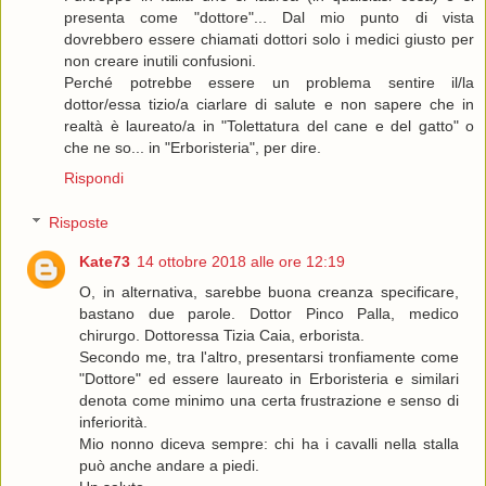
presenta come "dottore"... Dal mio punto di vista
dovrebbero essere chiamati dottori solo i medici giusto per
non creare inutili confusioni.
Perché potrebbe essere un problema sentire il/la
dottor/essa tizio/a ciarlare di salute e non sapere che in
realtà è laureato/a in "Tolettatura del cane e del gatto" o
che ne so... in "Erboristeria", per dire.
Rispondi
Risposte
Kate73
14 ottobre 2018 alle ore 12:19
O, in alternativa, sarebbe buona creanza specificare,
bastano due parole. Dottor Pinco Palla, medico
chirurgo. Dottoressa Tizia Caia, erborista.
Secondo me, tra l'altro, presentarsi tronfiamente come
"Dottore" ed essere laureato in Erboristeria e similari
denota come minimo una certa frustrazione e senso di
inferiorità.
Mio nonno diceva sempre: chi ha i cavalli nella stalla
può anche andare a piedi.