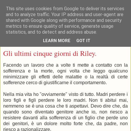
This site uses cookies from Google to deliver its services
and to analyze traffic. Your IP address and user-agent are
shared with Google along with performance and security
metrics to ensure quality of service, generate usage
statistics, and to detect and address abuse.
▼
LEARN MORE
GOT IT
martedì 9 ottobre 2018
Gli ultimi cinque giorni di Riley.
Facendo un lavoro che a volte ti mette a contatto con la
sofferenza e la morte, ogni volta che leggo qualcuno
minimizzare gli effetti delle malattie o la realtà di certe
sofferenze cerco di giustificarne il comportamento.
Nella mia vita ho "ovviamente" visto di tutto. Madri perdere i
loro figli e figli perdere le loro madri. Non ti abitui mai,
nemmeno se è una cosa che ti aspettavi. Devo dire che, da
quando sono diventato genitore anche io, non riesco a
resistere davanti alla sofferenza di un figlio che perde uno
dei genitori, è un dolore molto forte che, da padre, non
riesco a razionalizzare.