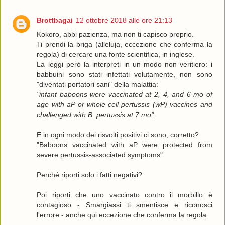
Brottbagai
12 ottobre 2018 alle ore 21:13
Kokoro, abbi pazienza, ma non ti capisco proprio.
Ti prendi la briga (alleluja, eccezione che conferma la
regola) di cercare una fonte scientifica, in inglese.
La leggi però la interpreti in un modo non veritiero: i
babbuini sono stati infettati volutamente, non sono
"diventati portatori sani" della malattia:
"infant baboons were vaccinated at 2, 4, and 6 mo of
age with aP or whole-cell pertussis (wP) vaccines and
challenged with B. pertussis at 7 mo"
.
E in ogni modo dei risvolti positivi ci sono, corretto?
"Baboons vaccinated with aP were protected from
severe pertussis-associated symptoms"
Perché riporti solo i fatti negativi?
Poi riporti che uno vaccinato contro il morbillo è
contagioso - Smargiassi ti smentisce e riconosci
l'errore - anche qui eccezione che conferma la regola.