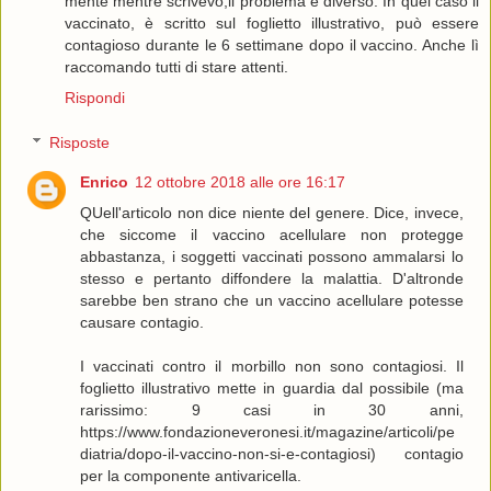
mente mentre scrivevo,il problema è diverso. In quel caso il
vaccinato, è scritto sul foglietto illustrativo, può essere
contagioso durante le 6 settimane dopo il vaccino. Anche lì
raccomando tutti di stare attenti.
Rispondi
Risposte
Enrico
12 ottobre 2018 alle ore 16:17
QUell'articolo non dice niente del genere. Dice, invece,
che siccome il vaccino acellulare non protegge
abbastanza, i soggetti vaccinati possono ammalarsi lo
stesso e pertanto diffondere la malattia. D'altronde
sarebbe ben strano che un vaccino acellulare potesse
causare contagio.
I vaccinati contro il morbillo non sono contagiosi. Il
foglietto illustrativo mette in guardia dal possibile (ma
rarissimo: 9 casi in 30 anni,
https://www.fondazioneveronesi.it/magazine/articoli/pe
diatria/dopo-il-vaccino-non-si-e-contagiosi) contagio
per la componente antivaricella.