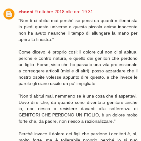
ebonsi
9 ottobre 2018 alle ore 19:31
"Non ti ci abitui mai perché se pensi da quanti millenni sta
in piedi questo universo e questa piccola anima innocente
non ha avuto neanche il tempo di allungare la mano per
aprire la finestra."
Come dicevo, è proprio cosi: il dolore cui non ci si abitua,
perché è contro natura, è quello dei genitori che perdono
un figlio. Forse, visto che ho passato una vita professionale
a correggere articoli (miei e di altri), posso azzardare che il
nostro ospite volesse appunto dire questo, e che invece le
parole gli siano uscite un po' impigliate:
"Non ti abitui mai, nemmeno se è una cosa che ti aspettavi.
Devo dire che, da quando sono diventato genitore anche
io, non riesco a resistere davanti alla sofferenza di
GENITORI CHE PERDONO UN FIGLIO, è un dolore molto
forte che, da padre, non riesco a razionalizzare."
Perchè invece il dolore dei figli che perdono i genitori è, sì,
molto forte, ma è tollerabile proprio perché lo si può