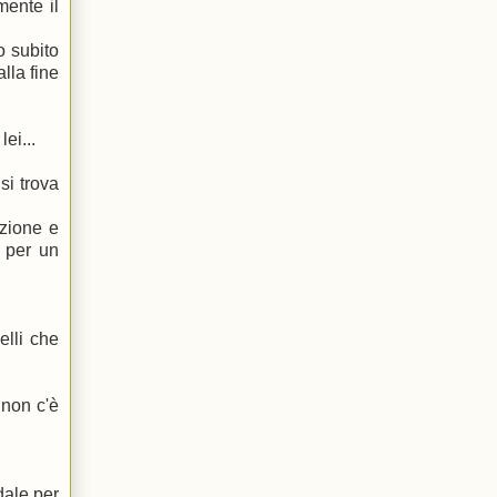
mente il
o subito
lla fine
ei...
si trova
ezione e
o per un
elli che
 non c'è
dale per