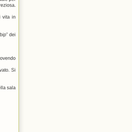
reziosa.
 vita in
bip
" dei
uovendo
vato. Si
lla sala