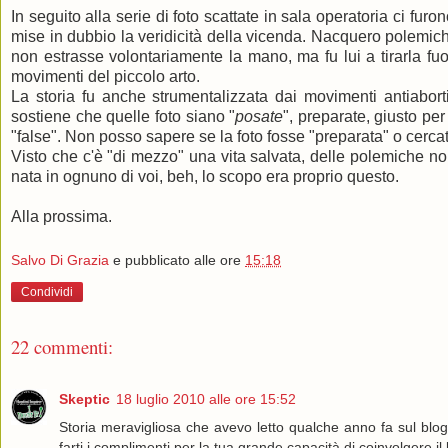
In seguito alla serie di foto scattate in sala operatoria ci fu
mise in dubbio la veridicità della vicenda. Nacquero polemiche a
non estrasse volontariamente la mano
, ma fu lui a tirarla fu
movimenti del piccolo arto.
La storia fu anche strumentalizzata dai movimenti antiaborti
sostiene che quelle foto siano "
posate
", preparate, giusto per
"false". Non posso sapere se la foto fosse "preparata" o cerca
Visto che c'è "di mezzo" una vita salvata, delle polemiche no
nata in ognuno di voi, beh, lo scopo era proprio questo.
Alla prossima.
Salvo Di Grazia
e pubblicato alle ore
15:18
Condividi
22 commenti:
Skeptic
18 luglio 2010 alle ore 15:52
Storia meravigliosa che avevo letto qualche anno fa sul blo
farti i complimenti per la tua grande capacità di coinvolgere i