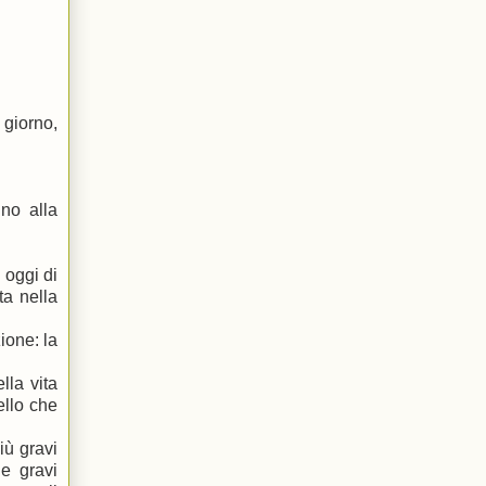
 giorno,
ino alla
oggi di
ta nella
ione: la
lla vita
ello che
iù gravi
le gravi