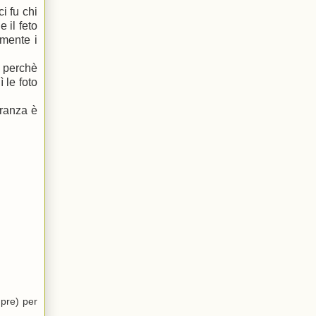
i fu chi
 il feto
amente i
a perchè
 le foto
eranza è
mpre) per