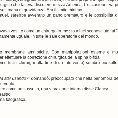
irurgico che faceva discutere mezza America. L'occasione era p
 settimana di gravidanza. Era il limite minimo.
uel, sarebbe avvenuto un parto prematuro e le possibilità di
ovava vestito come un chirurgo in mezzo a luci sconosciute, ai "
ttamente uguale, in tutte le sale operatorie del mondo.
alle membrane amniotiche. Con manipolazioni esterne e m
r effettuare la correzione chirurgica della spina bifida.
me tutti i chirurghi alla fine di un intervento) sembrò più solle
ola stai usando?
" domandò, preoccupato che nella penombra de
tervento.
bbero come un sussulto, una vibrazione interna disse Clancy.
sastro.
na fotografica.