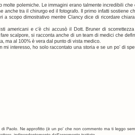
rono molte polemiche. Le immagini erano talmente incredibili che c
nche tra il chirurgo ed il fotografo. Il primo infatti sostiene che
ori
a scopo dimostrativo mentre Clancy dice di ricordare chiar
sti americani e c'è chi accusò il Dott. Bruner di scorrettezz
 fare scalpore, si racconta anche di un team di medici che definì
ta, ma al 100% è vera dal punto di vista medico.
n mi interesso, ho solo raccontato una storia e se un po' di sp
g di Paolo. Ne approfitto (è un po' che non commento ma ti leggo se
l lettore, indipendentemente dall'argomento trattato.