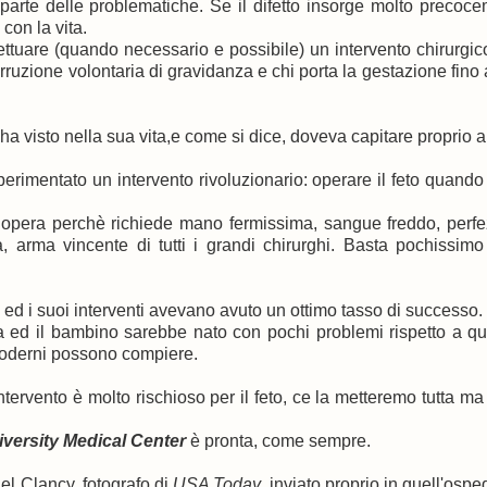
 parte delle problematiche. Se il difetto insorge molto precoce
con la vita.
ettuare (quando necessario e possibile) un intervento chirurgic
erruzione volontaria di gravidanza e chi porta la gestazione fino a
 visto nella sua vita,e come si dice, doveva capitare proprio a l
perimentato un intervento rivoluzionario: operare il feto quando 
hi opera perchè richiede mano fermissima, sangue freddo, perf
, arma vincente di tutti i grandi chirurghi. Basta pochissim
a ed i suoi interventi avevano avuto un ottimo tasso di successo.
a ed il bambino sarebbe nato con pochi problemi rispetto a qu
moderni possono compiere.
tervento è molto rischioso per il feto, ce la metteremo tutta ma
iversity Medical Center
è pronta, come sempre.
el Clancy, fotografo di
USA Today
, inviato proprio in quell'ospe