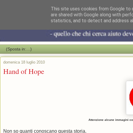
This site uses cookies from Google to d
are shared with Google along with perf
statistics, and to detect and address a
domenica 18 luglio 2010
Hand of Hope
Attenzione alcune immagini co
Non so quanti conoscano questa storia.