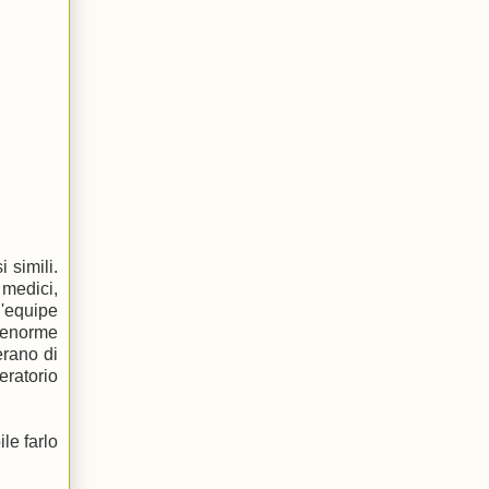
 simili.
 medici,
l'equipe
 enorme
erano di
eratorio
le farlo