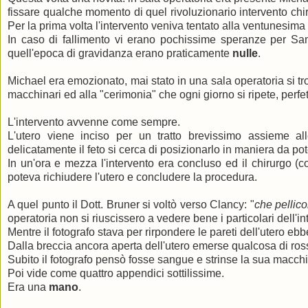
fissare qualche momento di quel rivoluzionario intervento ch
Per la prima volta l'intervento veniva tentato alla ventunesima
In caso di fallimento vi erano pochissime speranze per Sam
quell'epoca di gravidanza erano praticamente
nulle
.
Michael era emozionato, mai stato in una sala operatoria si tr
macchinari ed alla "cerimonia" che ogni giorno si ripete, perfe
L'intervento avvenne come sempre.
L'utero viene inciso per un tratto brevissimo assieme 
delicatamente il feto si cerca di posizionarlo in maniera da pote
In un'ora e mezza l'intervento era concluso ed il chirurgo (co
poteva richiudere l'utero e concludere la procedura.
A quel punto il Dott. Bruner si voltò verso Clancy: "
che pellic
operatoria non si riuscissero a vedere bene i particolari dell'in
Mentre il fotografo stava per rirpondere le pareti dell'utero e
Dalla breccia ancora aperta dell'utero emerse qualcosa di ros
Subito il fotografo pensò fosse sangue e strinse la sua macchi
Poi vide come quattro appendici sottilissime.
Era una
mano
.