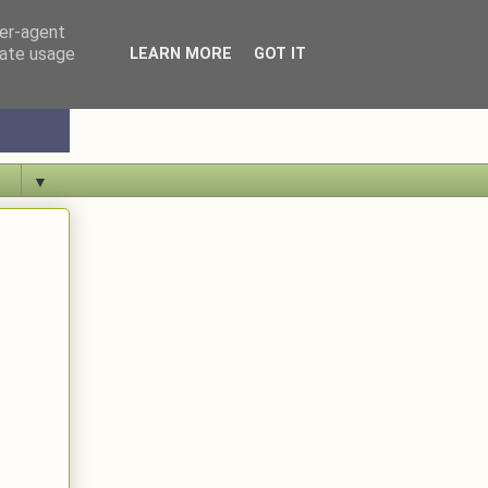
ser-agent
rate usage
LEARN MORE
GOT IT
▼