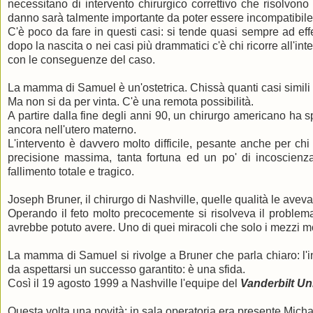
necessitano di intervento chirurgico correttivo che risolvono
danno sarà talmente importante da poter essere incompatibile 
C'è poco da fare in questi casi: si tende quasi sempre ad eff
dopo la nascita o nei casi più drammatici c'è chi ricorre all'int
con le conseguenze del caso.
La mamma di Samuel è un'ostetrica. Chissà quanti casi simili ha
Ma non si da per vinta. C'è una remota possibilità.
A partire dalla fine degli anni 90, un chirurgo americano ha s
ancora nell'utero materno.
L'intervento è davvero molto difficile, pesante anche per c
precisione massima, tanta fortuna ed un po' di incoscienza
fallimento totale e tragico.
Joseph Bruner, il chirurgo di Nashville, quelle qualità le avev
Operando il feto molto precocemente si risolveva il problem
avrebbe potuto avere. Uno di quei miracoli che solo i mezzi 
La mamma di Samuel si rivolge a Bruner che parla chiaro: l'in
da aspettarsi un successo garantito: è una sfida.
Così il 19 agosto 1999 a Nashville l'equipe del
Vanderbilt Un
Questa volta una novità: in sala operatoria era presente Micha