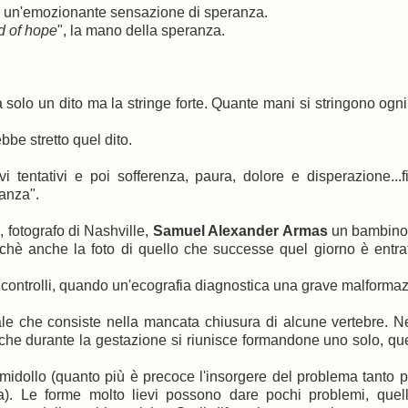
ta, un'emozionante sensazione di speranza.
d of hope
", la mano della speranza.
a solo un dito ma la stringe forte. Quante mani si stringono ogni
be stretto quel dito.
vi tentativi e poi sofferenza, paura, dolore e disperazione...f
ranza".
y
, fotografo di Nashville,
Samuel Alexander Armas
un bambino 
rchè anche la foto di quello che successe quel giorno è entra
controlli, quando un'ecografia diagnostica una grave malformaz
e che consiste nella mancata chiusura di alcune vertebre. Ne
o che durante la gestazione si riunisce formandone uno solo, qu
idollo (quanto più è precoce l'insorgere del problema tanto p
ta). Le forme molto lievi possono dare pochi problemi, quel