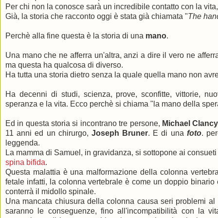
Per chi non la conosce sarà un incredibile contatto con la vi
Già, la storia che racconto oggi è stata già chiamata "
The han
Perchè alla fine questa è la storia di una
mano
.
Una mano che ne afferra un'altra, anzi a dire il vero ne afferr
ma questa ha qualcosa di diverso.
Ha tutta una storia dietro senza la quale quella mano non avreb
Ha decenni di studi, scienza, prove, sconfitte, vittorie, nuo
speranza e la vita. Ecco perchè si chiama "la mano della spe
Ed in questa storia si incontrano tre persone,
Michael Clanc
11 anni ed un chirurgo,
Joseph Bruner
. E di una
foto
. pe
leggenda.
La mamma di Samuel, in gravidanza, si sottopone ai consueti 
spina bifida
.
Questa malattia è una malformazione della colonna vertebral
fetale infatti, la colonna vertebrale è come un doppio binari
conterrà il midollo spinale.
Una mancata chiusura della colonna causa seri problemi al m
saranno le conseguenze, fino all'incompatibilità con la vi