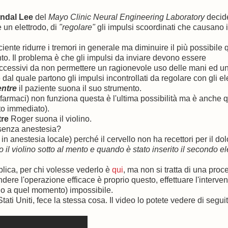
ndal Lee
del
Mayo Clinic Neural Engineering Laboratory
decide
 un elettrodo, di
"regolare"
gli impulsi scoordinati che causano i
iente ridurre i tremori in generale ma diminuire il più possibile q
o. Il problema è che gli impulsi da inviare devono essere
 eccessivi da non permettere un ragionevole uso delle mani ed un
o
dal quale partono gli impulsi incontrollati da regolare con gli ele
ntre
il paziente suona il suo strumento.
farmaci) non funziona questa è l'ultima possibilità ma è anche q
to immediato).
re
Roger suona il violino.
o senza anestesia?
 in anestesia locale) perché il cervello non ha recettori per il dol
il violino sotto al mento e quando è stato inserito il secondo el
blica, per chi volesse vederlo è
qui
, ma non si tratta di una proc
ere l'operazione efficace è proprio questo, effettuare l'interven
no a quel momento) impossibile.
tati Uniti, fece la stessa cosa. Il video lo potete vedere di seguit