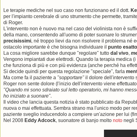
Le terapie mediche nel suo caso non funzionano ed il dott.
Ke
per l'impianto cerebrale di uno strumento che permette, tramite
di Roger.
L'intervento non è nuovo ma nel caso del violinista non è suffic
della mano, consentendo all'uomo di poter suonare lo strument
precisissimi
, né troppo lievi da non risolvere il problema né
ostacolo importante è che bisogna individuare il
punto
esatt
La cosa migliore sarebbe dunque "regolare" tutto
dal vivo
,
me
Vengono impiantati due elettrodi. Quando la terapia medica (i 
che funziona di più e con più evidenza (anche perché ha effet
Si decide quindi per questa regolazione "speciale", farla
ment
Ma come fa il paziente a
"sopportare"
il dolore dell'intervent
Roger non sente dolore (l'inizio dell'intervento viene effettuato
"Quando mi sono sdraiato sul letto operatorio, mi hanno messo 
ho iniziato a suonare"
.
Il video che lancia questa notizia è stato pubblicato da Repub
nuova o mai effettuata. Sembra strano ma l'unico modo per rend
paziente sveglio inducendolo a compiere un'azione per lui (fi
Nel 2008
Eddy Adcock
, suonatore di banjo molto
noto
negli S