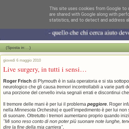
This site uses cookies from Google to d
are shared with Google along with perf
statistics, and to detect and address a
giovedì 6 maggio 2010
Live surgery, in tutti i sensi…
Roger Frisch
di Plymouth è in sala operatoria e si sta sottop
neurologico che gli causa
tremori
incontrollabili a varie parti
una porzione del cervello invia segnali errati e discontinui ch
Il tremore delle mani è per lui il problema
peggiore
. Roger inf
nella
Minnesota Orchestra
) e quell'impedimento è per lui no
di suonare. Oltretutto i tremori aumentano proprio quando iniz
"Mi sono reso conto di non poter più suonare note lunghe, ten
dire la fine della mia carriera"
.