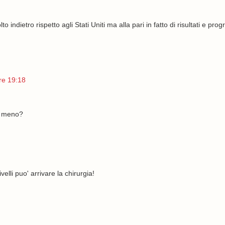
o indietro rispetto agli Stati Uniti ma alla pari in fatto di risultati e prog
re 19:18
li meno?
lli puo' arrivare la chirurgia!