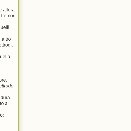
 allora
 tremori
uelli
 altro
ttrodi.
uella
ore.
ettrodo
edura
to a
o: