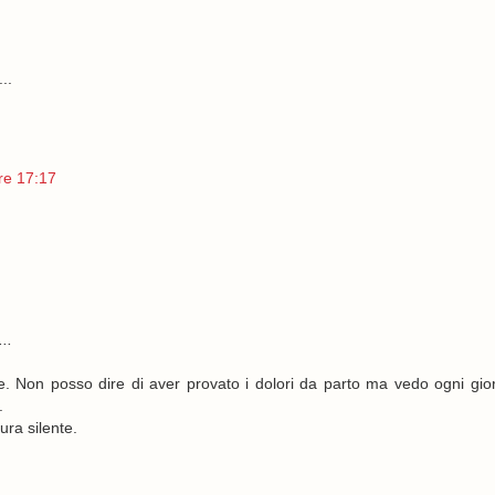
..
re 17:17
..
 Non posso dire di aver provato i dolori da parto ma vedo ogni gior
.
ura silente.