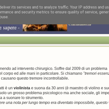
eliver its services and to analyze traffic. Your IP address and u
ormance and security metrics to ensure quality of service, gene
buse.
onendo ad intervento chirurgico. Soffre dal 2009 di un problema
 del corpo ed alle mani in particolare. Si chiamano
"tremori essenz
e causano questo tremore incontrollabile.
atti è un
violinista
e suona da 30 anni (è maestro di violino e s
n solo un grosso problema psicologico ma anche sociale, gli imp
ia a suonare lo strumento.
ere una nota per lungo tempo era diventato impossibile, questo