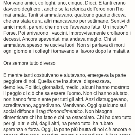
Morivano amici, colleghi, uno, cinque. Dieci. E tanti erano
davvero degli eroi, anche se la retorica dell'eroe non l'ho
mai amata. Tanti si ammalavano, qualcuno guarito diceva
che era stata dura, altri mancavano per settimane. Sentivi di
amici morti, parenti che non ce l'avevano fatta. Un incubo?
Forse. Poi arrivarono i vaccini. Improvvisamente crollarono i
decessi. Ancora spaventati ma andava meglio. Chi si
ammalava spesso ne usciva fuori. Non si parlava di morti
ogni giorno e i colleghi tornavano al lavoro dopo la malattia.
Ora sembra tutto diverso.
E mentre tanti costruivano e aiutavano, emergeva la parte
peggiore di noi. Quella che insultava, disprezzava,
demoliva. Politici, giornalisti, medici, alcuni hanno mostrato
il peggio di ciò che sa essere l'uomo. Non ci hanno aiutato,
non hanno fatto niente per tutti gli altri. Anzi distruggevano,
screditavano, aggredivano. Mentivano. Oggi qualcuno sui
social diffonde il tag
#ionondimentico
. Non bisogna
dimenticare chi ha fatto e chi ha ostacolato. Chi ha dato tutto
per gli altri e chi, dagli altri, ha preso tutto, ha rubato
speranza e forza. Oggi, la parte più brutta di noi c'è ancora e