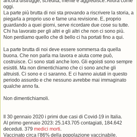
ancora distrugge, scredita, mente e aggredisce. Allora come
oggi.
La parte più brutta di noi sta provando a riscrivere la storia, a
piegarla a proprio uso e farne una revisione. E, proprio
guardando a quei giorni, serve ricordare due cose su tutte.
Chi ha lavorato per gli altri e gli altri che non ci sono più.
Non perdiamo quello che di bello ci ha portati fino a qui.
La parte brutta di noi deve essere sommersa da quella
buona. Che non parla ma lavora e aiuta come può,
costruisce. Ci sono stati anche loro. Gli egoisti sono sempre
esistiti. Ma non dimentichiamo che ci sono anche gli
altruisti. Ci sono e ci saranno. E ci hanno aiutati in questo
periodo assurdo e che nessuno avrebbe mai immaginato
qualche anno fa.
Non dimentichiamoli.
Il 30 gennaio 2020 i primi due casi di Covid-19 in Italia.
Al primo gennaio 2023: 25.143.705 contagiati, 184.642
deceduti. 379
medici morti
.
Vaccinato circa l'86% della popolazione vaccinabile.