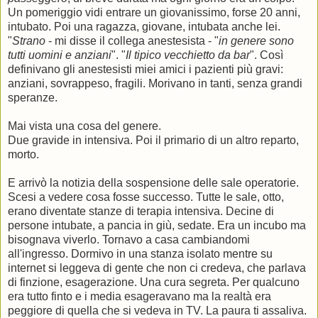
Un pomeriggio vidi entrare un giovanissimo, forse 20 anni,
intubato. Poi una ragazza, giovane, intubata anche lei.
"
Strano
- mi disse il collega anestesista - "
in genere sono
tutti uomini e anziani
". "
Il tipico vecchietto da bar
". Così
definivano gli anestesisti miei amici i pazienti più gravi:
anziani, sovrappeso, fragili. Morivano in tanti, senza grandi
speranze.
Mai vista una cosa del genere.
Due gravide in intensiva. Poi il primario di un altro reparto,
morto.
E arrivò la notizia della sospensione delle sale operatorie.
Scesi a vedere cosa fosse successo. Tutte le sale, otto,
erano diventate stanze di terapia intensiva. Decine di
persone intubate, a pancia in giù, sedate. Era un incubo ma
bisognava viverlo. Tornavo a casa cambiandomi
all'ingresso. Dormivo in una stanza isolato mentre su
internet si leggeva di gente che non ci credeva, che parlava
di finzione, esagerazione. Una cura segreta. Per qualcuno
era tutto finto e i media esageravano ma la realtà era
peggiore di quella che si vedeva in TV. La paura ti assaliva.