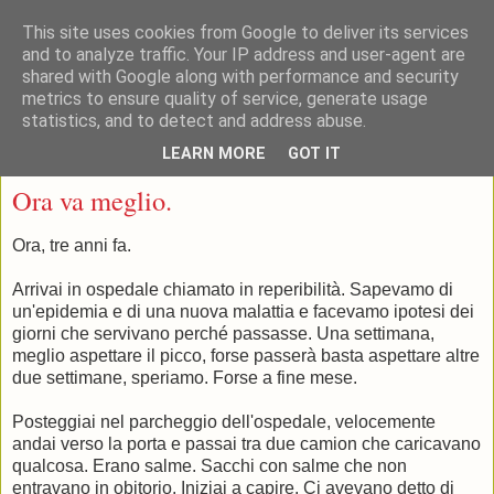
This site uses cookies from Google to deliver its services
and to analyze traffic. Your IP address and user-agent are
shared with Google along with performance and security
metrics to ensure quality of service, generate usage
statistics, and to detect and address abuse.
▼
LEARN MORE
GOT IT
lunedì 20 marzo 2023
Ora va meglio.
Ora, tre anni fa.
Arrivai in ospedale chiamato in reperibilità. Sapevamo di
un'epidemia e di una nuova malattia e facevamo ipotesi dei
giorni che servivano perché passasse. Una settimana,
meglio aspettare il picco, forse passerà basta aspettare altre
due settimane, speriamo. Forse a fine mese.
Posteggiai nel parcheggio dell'ospedale, velocemente
andai verso la porta e passai tra due camion che caricavano
qualcosa. Erano salme. Sacchi con salme che non
entravano in obitorio. Iniziai a capire. Ci avevano detto di