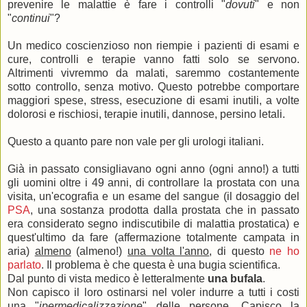
prevenire le malattie è fare i controlli "
dovuti
" e non
"
continui
"?
Un medico coscienzioso non riempie i pazienti di esami e
cure, controlli e terapie vanno fatti solo se servono.
Altrimenti vivremmo da malati, saremmo costantemente
sotto controllo, senza motivo. Questo potrebbe comportare
maggiori spese, stress, esecuzione di esami inutili, a volte
dolorosi e rischiosi, terapie inutili, dannose, persino letali.
Questo a quanto pare non vale per gli urologi italiani.
Già in passato consigliavano ogni anno (ogni anno!) a tutti
gli uomini oltre i 49 anni, di controllare la prostata con una
visita, un'ecografia e un esame del sangue (il dosaggio del
PSA
, una sostanza prodotta dalla prostata che in passato
era considerato segno indiscutibile di malattia prostatica) e
quest'ultimo da fare (affermazione totalmente campata in
aria)
almeno
(almeno!)
una volta l'anno
, di questo
ne ho
parlato
. Il problema è che questa è una bugia scientifica.
Dal punto di vista medico è letteralmente
una bufala
.
Non capisco il loro ostinarsi nel voler indurre a tutti i costi
una "
ipermedicalizzazione
" delle persone. Capisco la