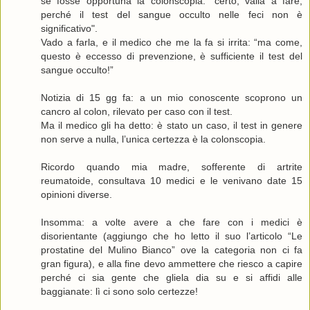
se fosse opportuna la colonscopia: "certo, valla a fare,
perché il test del sangue occulto nelle feci non è
significativo".
Vado a farla, e il medico che me la fa si irrita: “ma come,
questo è eccesso di prevenzione, è sufficiente il test del
sangue occulto!”
Notizia di 15 gg fa: a un mio conoscente scoprono un
cancro al colon, rilevato per caso con il test.
Ma il medico gli ha detto: è stato un caso, il test in genere
non serve a nulla, l’unica certezza è la colonscopia.
Ricordo quando mia madre, sofferente di artrite
reumatoide, consultava 10 medici e le venivano date 15
opinioni diverse.
Insomma: a volte avere a che fare con i medici è
disorientante (aggiungo che ho letto il suo l’articolo “Le
prostatine del Mulino Bianco” ove la categoria non ci fa
gran figura), e alla fine devo ammettere che riesco a capire
perché ci sia gente che gliela dia su e si affidi alle
baggianate: lì ci sono solo certezze!