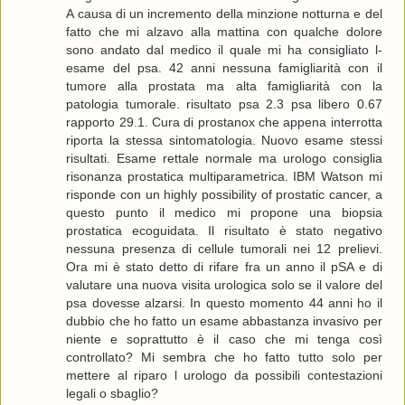
A causa di un incremento della minzione notturna e del
fatto che mi alzavo alla mattina con qualche dolore
sono andato dal medico il quale mi ha consigliato l-
esame del psa. 42 anni nessuna famigliarità con il
tumore alla prostata ma alta famigliarità con la
patologia tumorale. risultato psa 2.3 psa libero 0.67
rapporto 29.1. Cura di prostanox che appena interrotta
riporta la stessa sintomatologia. Nuovo esame stessi
risultati. Esame rettale normale ma urologo consiglia
risonanza prostatica multiparametrica. IBM Watson mi
risponde con un highly possibility of prostatic cancer, a
questo punto il medico mi propone una biopsia
prostatica ecoguidata. Il risultato è stato negativo
nessuna presenza di cellule tumorali nei 12 prelievi.
Ora mi è stato detto di rifare fra un anno il pSA e di
valutare una nuova visita urologica solo se il valore del
psa dovesse alzarsi. In questo momento 44 anni ho il
dubbio che ho fatto un esame abbastanza invasivo per
niente e soprattutto è il caso che mi tenga così
controllato? Mi sembra che ho fatto tutto solo per
mettere al riparo l urologo da possibili contestazioni
legali o sbaglio?