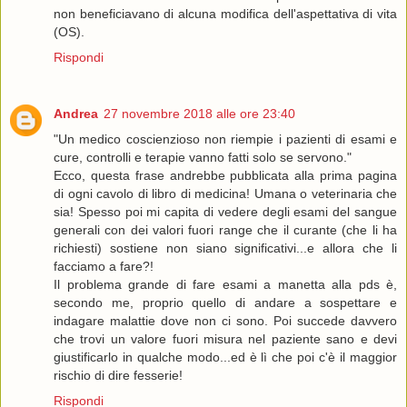
non beneficiavano di alcuna modifica dell'aspettativa di vita
(OS).
Rispondi
Andrea
27 novembre 2018 alle ore 23:40
"Un medico coscienzioso non riempie i pazienti di esami e
cure, controlli e terapie vanno fatti solo se servono."
Ecco, questa frase andrebbe pubblicata alla prima pagina
di ogni cavolo di libro di medicina! Umana o veterinaria che
sia! Spesso poi mi capita di vedere degli esami del sangue
generali con dei valori fuori range che il curante (che li ha
richiesti) sostiene non siano significativi...e allora che li
facciamo a fare?!
Il problema grande di fare esami a manetta alla pds è,
secondo me, proprio quello di andare a sospettare e
indagare malattie dove non ci sono. Poi succede davvero
che trovi un valore fuori misura nel paziente sano e devi
giustificarlo in qualche modo...ed è lì che poi c'è il maggior
rischio di dire fesserie!
Rispondi