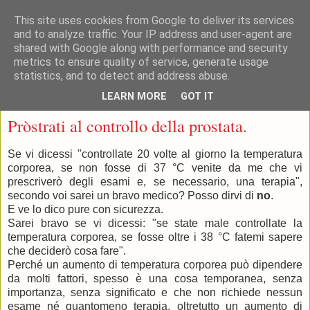
This site uses cookies from Google to deliver its services
and to analyze traffic. Your IP address and user-agent are
shared with Google along with performance and security
metrics to ensure quality of service, generate usage
statistics, and to detect and address abuse.
▼
LEARN MORE
GOT IT
martedì 27 novembre 2018
Pròstrati al controllo della prostata.
Se vi dicessi "controllate 20 volte al giorno la temperatura
corporea, se non fosse di 37 °C venite da me che vi
prescriverò degli esami e, se necessario, una terapia",
secondo voi sarei un bravo medico? Posso dirvi di
no
.
E ve lo dico pure con sicurezza.
Sarei bravo se vi dicessi: "se state male controllate la
temperatura corporea, se fosse oltre i 38 °C fatemi sapere
che deciderò cosa fare".
Perché un aumento di temperatura corporea può dipendere
da molti fattori, spesso è una cosa temporanea, senza
importanza, senza significato e che non richiede nessun
esame né quantomeno terapia, oltretutto un aumento di