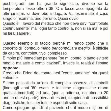
pochi gradi non ha grande significato, diverso se la
temperatura fosse oltre i 38 °C e fosse accompagnata da
altri sintomi, si dovrebbe indagare. Va esaminato il caso
singolo insomma, uno per uno. Quasi ovvio.
Questo è il lavoro del medico che non deve dirvi "controllate
continuamente" ma "ogni tanto controlla, non si sa mai e poi
mi farai sapere".
Questo esempio lo faccio perché mi rendo conto che il
concetto di "
controllo meno per controllare meglio
" è difficile
da capire, controintuitivo, complesso.
È molto più immediato pensare "se mi controllo tanto eviterò
meglio malattie e complicazioni", invece la realtà è l'esatto
opposto
.
Credo che l'idea del controllarsi "continuamente" sia quasi
culturale.
Siamo passati da un'era di completa assenza di controlli
(fino agli anni '60 esami e tecniche diagnostiche erano
quasi primordiali) ad una (quella odierna, da almeno 20
anni a questa parte) piena di esami, strapiena di possibilità
diagnostiche, test per tutto e ospedali sotto casa.
Come spiegare quindi al paziente che il modo migliore di