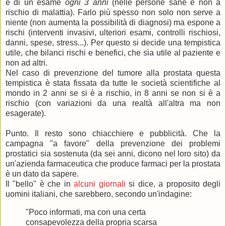
è di un esame
ogni 3 anni
(nelle persone sane e non a
rischio di malattia). Farlo più spesso non solo non serve a
niente (non aumenta la possibilità di diagnosi) ma espone a
rischi (interventi invasivi, ulteriori esami, controlli rischiosi,
danni, spese, stress...). Per questo si decide una tempistica
utile, che bilanci rischi e benefici, che sia utile al paziente e
non ad altri.
Nel caso di prevenzione del tumore alla prostata questa
tempistica è stata fissata da tutte le società scientifiche al
mondo in 2 anni se si è a rischio, in 8 anni se non si è a
rischio (con variazioni da una realtà all'altra ma non
esagerate).
Punto. Il resto sono chiacchiere e pubblicità. Che la
campagna "a favore" della prevenzione dei problemi
prostatici sia sostenuta (da sei anni, dicono nel loro sito) da
un'azienda farmaceutica che produce farmaci per la prostata
è un dato da sapere.
Il "bello" è che in
alcuni giornali
si dice, a proposito degli
uomini italiani, che sarebbero, secondo un'indagine:
"Poco informati, ma con una certa
consapevolezza della propria scarsa