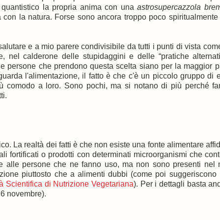
o quantistico la propria anima con una
astrosupercazzola brem
con la natura. Forse sono ancora troppo poco spiritualmente
alutare e a mio parere condivisibile da tutti i punti di vista com
 nel calderone delle stupidaggini e delle “pratiche alternat
 le persone che prendono questa scelta siano per la maggior p
iguarda l'alimentazione, il fatto è che c'è un piccolo gruppo di 
 più comodo a loro. Sono pochi, ma si notano di più perché f
ti.
co. La realtà dei fatti è che non esiste una fonte alimentare affid
ali fortificati o prodotti con determinati microorganismi che co
one alle persone che ne fanno uso, ma non sono presenti nel
razione piuttosto che a alimenti dubbi (come poi suggeriscono 
à Scientifica di Nutrizione Vegetariana
). Per i dettagli basta an
-16 novembre).