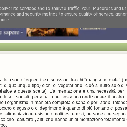
eliver its services and to analyze traffic. Your IP address and u
ormance and security metrics to ensure quality of service, gene
buse.
lelo sono frequenti le discussioni tra chi "mangia normale" (p
 di qualunque tipo) e chi è "vegetariano" cioè si nutre solo di 
 relative a questa scelta). L'alimentazione è una necessità per i
lturali, sociali, personali che possono condizionare il nostro
rire l'organismo in maniera completa e sana e per "
sano
" inten
vocano disgusto o ci deprimono è quanto di più lontano ci poss
ll'alimentazione esistono molti estremisti, persone che seguo
ica che "salutare", altri che hanno un'alimentazione totalmente 
rpo.