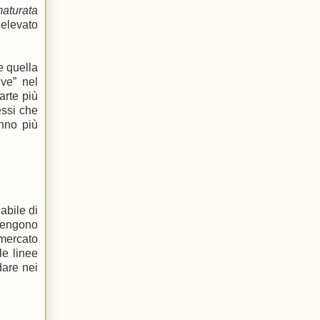
aturata
 elevato
e quella
ive” nel
arte più
essi che
anno più
abile di
ntengono
 mercato
le linee
dare nei