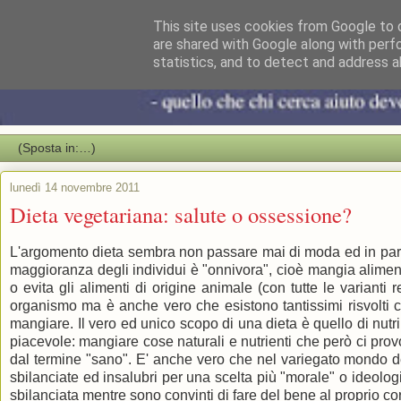
This site uses cookies from Google to d
are shared with Google along with perf
statistics, and to detect and address a
lunedì 14 novembre 2011
Dieta vegetariana: salute o ossessione?
L'argomento dieta sembra non passare mai di moda ed in paral
maggioranza degli individui è "onnivora", cioè mangia alimenti
o evita gli alimenti di origine animale (con tutte le varianti
organismo ma è anche vero che esistono tantissimi risvolti cu
mangiare. Il vero ed unico scopo di una dieta è quello di nut
piacevole: mangiare cose naturali e nutrienti che però ci pro
dal termine "sano". E' anche vero che nel variegato mondo de
sbilanciate ed insalubri per una scelta più "morale" o ideolog
sbilanciata mentre sono convinti di fare del bene al proprio co