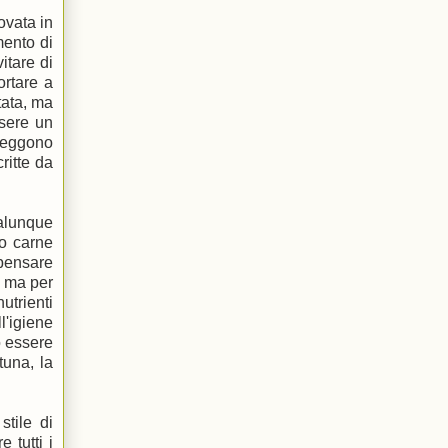
rovata in
mento di
itare di
ortare a
tata, ma
ssere un
 leggono
ritte da
ualunque
no carne
 pensare
; ma per
utrienti
l'igiene
o essere
tuna, la
stile di
 tutti i