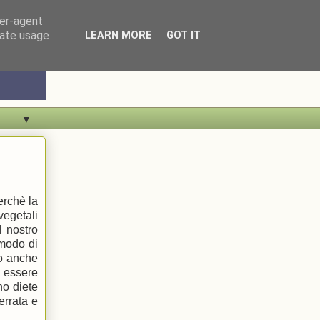
ser-agent
rate usage
LEARN MORE
GOT IT
▼
erchè la
vegetali
l nostro
 modo di
do anche
a essere
no diete
errata e