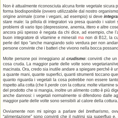
Non è attualmente riconosciuta alcuna fonte vegetale sicura p
forma biodisponibile (ovvero utilizzabile dal nostro organism
origine animale (come i vegani, ad esempio) si deve
integr
stare male: la pillola di integratori va presa quando i valor
problemi di vario tipo (depressione, anemia, ittero e altre co
ancora più spesso è negata da chi dice, ad esempio, che l'al
buon integratore di vitamine e minerali
ma
non di B12, la cu
perle del tipo “anche mangiando solo verdura per non andare m
persone convinte che i batteri che vivono nella bocca possano p
Molte persone poi inneggiano al
crudismo
: convinti che u
cosa cruda. La maggior parte delle volte sono vegetariani/
macinata. Ora, credo sia inutile andare a spiegare perché è 
a quante mani, quante superfici, quanti strumenti toccano quel
quanto riguarda i vegetali la cosa potrebbe non essere tanto 
rispetto alla cotta (che li
perde
con la cottura: molte vitamine s
del prodotto che si mangia, inoltre un alimento cotto è più dig
anche dannosi: i vegetali normalmente si difendono dalle ag
maggior parte delle volte sono sensibili al calore della cottura.
Ovviamente non mi spingo a parlare del
bretharismo
, ov
“alimentazione” sono convinti che il nutrirsi sia superfluo e, el