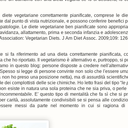
 diete vegetariane correttamente pianificate, comprese le die
 dal punto di vista nutrizionale, e possono conferire benefici p
 patologie. Le diete vegetariane ben pianificate sono appropria
usi gravidanza, allattamento, prima e seconda infanzia e adolescenz
tic Association: Vegetarian Diets. J Am Diet Assoc. 2009;109: 126
ate si fa riferimento ad una dieta correttamente pianificata, 
che ho riportato. Il vegetarismo è alternativo e, purtroppo, si p
amo in questo blog: persone disposte a credere nell'alternati
. Spesso si legge di persone convinte non solo che l'essere u
a non ho preso una posizione netta), ma di assurdità scientifiche
 dei complottisti delle scie chimiche. Ho letto frasi del tipo “
le 
on esiste in natura una sola proteina che ne sia priva, o perle 
incommentabile
. E' questo tipo di mentalità che fa sì che si 
 per carità, assolutamente condivisibili se si pensa alle condizio
 essere messi da parte nel momento in cui si ragiona di c