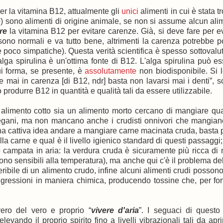
er la vitamina B12, attualmente gli
unici
alimenti in cui è stata t
o) sono alimenti di origine animale, se non si assume alcun ali
are
la vitamina B12 per evitare carenze. Già, si deve fare per ev
i sono normali e va tutto bene, altrimenti la carenza potrebbe p
se poco simpatiche). Questa verità scientifica è spesso sottovalu
ga spirulina è un'ottima fonte di B12. L'alga spirulina può e
i forma, se presente, è
assolutamente
non biodisponibile. Si
ai in carenza [di B12, ndr] basta non lavarsi mai i denti”, sc
rodurre B12 in quantità e qualità tali da essere utilizzabile.
n alimento cotto sia un alimento morto cercano di mangiare q
vegani, ma non mancano anche i crudisti onnivori che mangia
una cattiva idea andare a mangiare carne macinata cruda, basta
la carne e qual è il livello igienico standard di questi passaggi
campata in aria: la verdura cruda è sicuramente più ricca di n
ono sensibili alla temperatura), ma anche qui c'è il problema del
eribile di un alimento crudo, infine alcuni alimenti crudi posson
gressioni in maniera chimica, producendo tossine che, per for
vero del vero e proprio “
vivere d'aria
”. I seguaci di questo 
evando il proprio spirito fino a livelli vibrazionali tali da aprire