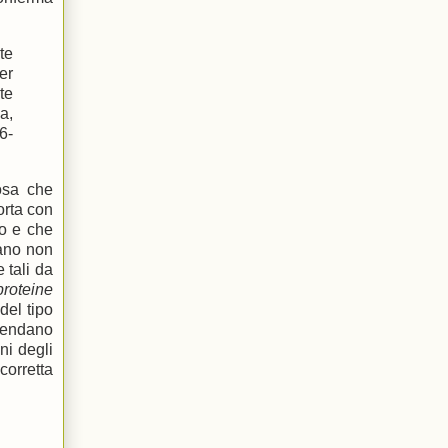
te
er
te
a,
6-
cosa che
orta con
vo e che
mano non
 tali da
proteine
del tipo
prendano
ni degli
orretta