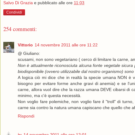
Salvo Di Grazia
e pubblicato alle ore
11:03
Condividi
254 commenti:
Vittorio
14 novembre 2011 alle ore 11:22
@ Giuliano:
scusami, non sono vegetariano ( cerco di limitare la carne, anch
Non è attualmente riconosciuta alcuna fonte vegetale sicura pe
biodisponibile (ovvero utilizzabile dal nostro organismo) sono a
A logica ciò mi dice che in realtà la specie umana NON 
bisogno per evitare forme anche gravi di anemia) e se l'uni
carne, allora vuol dire che la razza umana DEVE cibarsi di car
minimo, ma c'è questa necessità.
Non voglio fare polemiche, non voglio fare il "troll" di tur
carne sia contro la natura umana capiscano che quello che a
Rispondi
ju
14 novembre 2011 alle ore 12:01