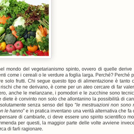
nel mondo del vegetarianismo spinto, ovvero di quelle derive
enti come i cereali o le verdure a foglia larga. Perché? Perché 
 solo frutti. Chi segue questo tipo di alimentazione è tanto 
i rischi che ne derivano, è come per un ateo cercare di far valer
vero, anche le melanzane, i pomodori e le zucchine sono tecn
 diete è convinto non solo che allontanino la possibilità di ca
ssolutamente senza senso del tipo “
le mestruazioni non sono n
on le hanno
” e in pratica inventano una verità alternativa che f
 pensare di cambiarle, ci deve essere uno spirito scientifico mol
ammenda per questi, la maggior parte delle volte avviene invec
ca di farli ragionare.