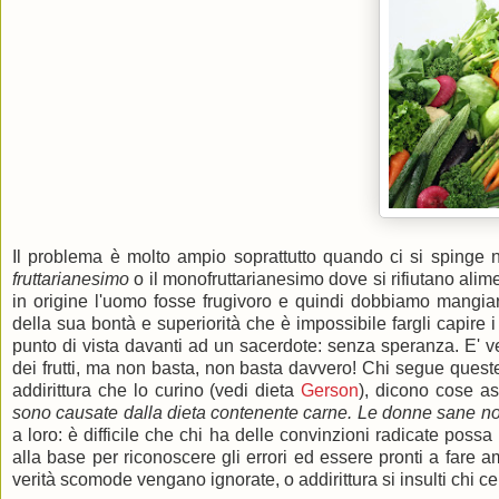
Il problema è molto ampio soprattutto quando ci si spinge 
fruttarianesimo
o il monofruttarianesimo dove si rifiutano alim
in origine l'uomo fosse frugivoro e quindi dobbiamo mangiare
della sua bontà e superiorità che è impossibile fargli capire 
punto di vista davanti ad un sacerdote: senza speranza. E' 
dei frutti, ma non basta, non basta davvero! Chi segue queste
addirittura che lo curino (vedi dieta
Gerson
), dicono cose a
sono causate dalla dieta contenente carne. Le donne sane n
a loro: è difficile che chi ha delle convinzioni radicate possa
alla base per riconoscere gli errori ed essere pronti a fare 
verità scomode vengano ignorate, o addirittura si insulti chi cer