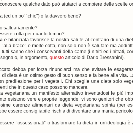
noscere qualche dato può aiutarci a compiere delle scelte o
va (ed un po' "chic") o fa davvero bene?
lo saltuariamente?
essere cotta per quanto tempo?
ta
e bilanciata favorisce la nostra salute al contrario di una die
e "alla brace" o molto cotta, non solo non è salutare ma addirit
tutti sanno che i conservanti della carne (i nitriti ed i nitrati, co
segnalo, in argomento,
questo
articolo di Dario Bressanini).
cato debba per forza rinunciarci ma che evitare le esageraz
 di dieta è un ottimo gesto di buon senso e fa bene alla vita. L
n predilezione per i vegetali. Chi sceglie una dieta solo veg
trienti che in questo caso possono mancare.
a vegetariana un manifesto alternativo inventadosi le più imp
nto esistono vere e proprie leggende, vi sono genitori che obb
issime carenze alimentari da dieta vegetariana spinta (per e
be essere consigliabile rischia di diventare una mania pericolo
sere "ossessionati" o trasformare la dieta in un'ideologia è a