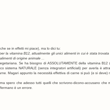
e se in effetti mi piace), ma lo dici tu:
r la vitamina B12, attualmente gli unici alimenti in cui è stata trovata
limenti di origine animale ...
è vegetariana. Se ha bisogno di ASSOLUTAMENTE della vitamina B12 
co sistema NATURALE (senza integratori artificiali) per averla è attr
ne. Magari appunto la necessità effettiva di carne si può (e si deve) r
no, ma spero che adesso tutti quelli che scrivono-dicono-accusano che
ffermano è un errore.