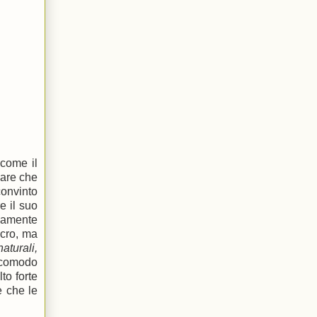
 come il
pare che
convinto
e il suo
icamente
ncro, ma
aturali,
a comodo
to forte
e che le