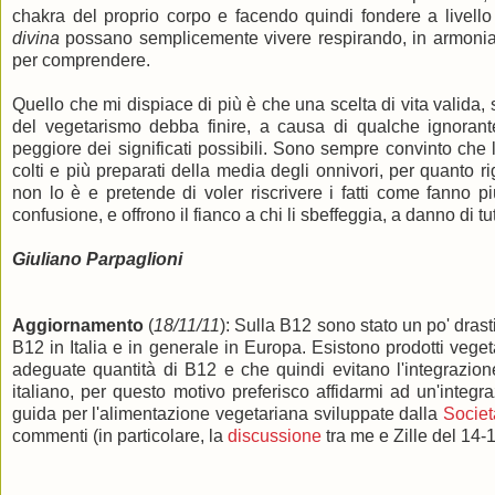
chakra del proprio corpo e facendo quindi fondere a livell
divina
possano semplicemente vivere respirando, in armonia 
per comprendere.
Quello che mi dispiace di più è che una scelta di vita valida, s
del vegetarismo debba finire, a causa di qualche ignorante,
peggiore dei significati possibili. Sono sempre convinto che
colti e più preparati della media degli onnivori, per quanto r
non lo è e pretende di voler riscrivere i fatti come fanno
confusione, e offrono il fianco a chi li sbeffeggia, a danno di tut
Giuliano Parpaglioni
Aggiornamento
(
18/11/11
): Sulla B12 sono stato un po' drasti
B12 in Italia e in generale in Europa. Esistono prodotti veget
adeguate quantità di B12 e che quindi evitano l'integrazi
italiano, per questo motivo preferisco affidarmi ad un'integ
guida per l'alimentazione vegetariana sviluppate dalla
Societ
commenti (in particolare, la
discussione
tra me e Zille del 14