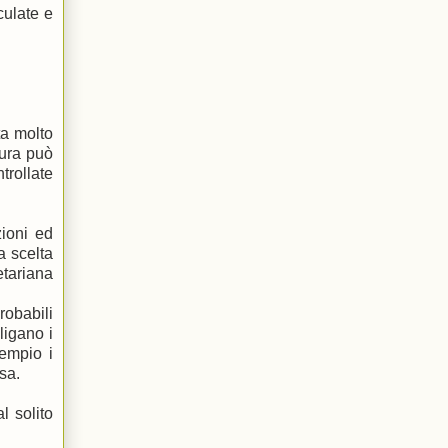
culate e
ta molto
tura può
ntrollate
ioni ed
a scelta
etariana
robabili
ligano i
sempio i
sa.
l solito