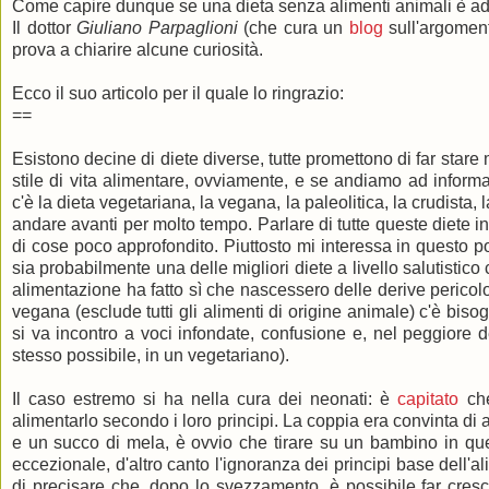
Come capire dunque se una dieta senza alimenti animali è ad
Il dottor
Giuliano Parpaglioni
(che cura un
blog
sull'argoment
prova a chiarire alcune curiosità.
Ecco il suo articolo per il quale lo ringrazio:
==
Esistono decine di diete diverse, tutte promettono di far stare
stile di vita alimentare, ovviamente, e se andiamo ad infor
c'è la dieta vegetariana, la vegana, la paleolitica, la crudista, 
andare avanti per molto tempo. Parlare di tutte queste diete 
di cose poco approfondito. Piuttosto mi interessa in questo p
sia probabilmente una delle migliori diete a livello salutistic
alimentazione ha fatto sì che nascessero delle derive pericol
vegana (esclude tutti gli alimenti di origine animale) c'è bisogn
si va incontro a voci infondate, confusione e, nel peggiore d
stesso possibile, in un vegetariano).
Il caso estremo si ha nella cura dei neonati: è
capitato
che
alimentarlo secondo i loro principi. La coppia era convinta di 
e un succo di mela, è ovvio che tirare su un bambino in que
eccezionale, d'altro canto l'ignoranza dei principi base dell'
di precisare che, dopo lo svezzamento, è possibile far cre