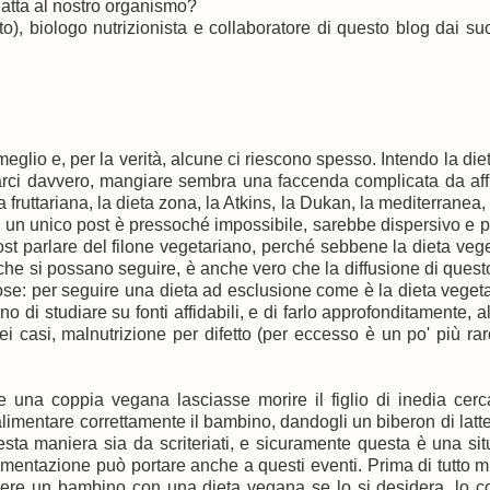
atta al nostro organismo?
o), biologo nutrizionista e collaboratore di questo blog dai suo
 meglio e, per la verità, alcune ci riescono spesso. Intendo la di
marci davvero, mangiare sembra una faccenda complicata da aff
la fruttariana, la dieta zona, la Atkins, la Dukan, la mediterranea,
in un unico post è pressoché impossibile, sarebbe dispersivo e p
ost parlare del filone vegetariano, perché sebbene la dieta veg
o che si possano seguire, è anche vero che la diffusione di questo
ose: per seguire una dieta ad esclusione come è la dieta veget
o di studiare su fonti affidabili, e di farlo approfonditamente, al
ei casi, malnutrizione per difetto (per eccesso è un po' più ra
 una coppia vegana lasciasse morire il figlio di inedia cer
alimentare correttamente il bambino, dandogli un biberon di latte
sta maniera sia da scriteriati, e sicuramente questa è una si
alimentazione può portare anche a questi eventi. Prima di tutto 
scere un bambino con una dieta vegana se lo si desidera, lo 