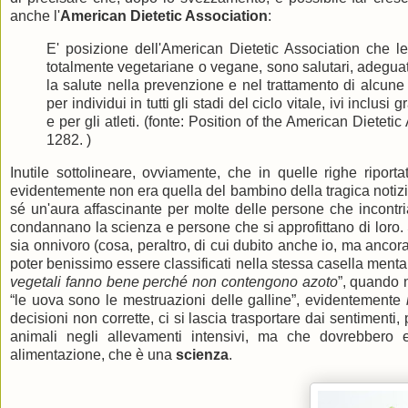
anche l'
American Dietetic Association
:
E' posizione dell'American Dietetic Association che le
totalmente vegetariane o vegane, sono salutari, adeguate
la salute nella prevenzione e nel trattamento di alcune
per individui in tutti gli stadi del ciclo vitale, ivi incl
e per gli atleti. (fonte: Position of the American Diete
1282. )
Inutile sottolineare, ovviamente, che in quelle righe riport
evidentemente non era quella del bambino della tragica notizia 
sé un'aura affascinante per molte delle persone che incontri
condannano la scienza e persone che si approfittano di loro
sia onnivoro (cosa, peraltro, di cui dubito anche io, ma ancor
poter benissimo essere classificati nella stessa casella mentale
vegetali fanno bene perché non contengono azoto
”, quando n
“le uova sono le mestruazioni delle galline”, evidentemente
decisioni non corrette, ci si lascia trasportare dai sentimenti,
animali negli allevamenti intensivi, ma che dovrebbero
alimentazione, che è una
scienza
.