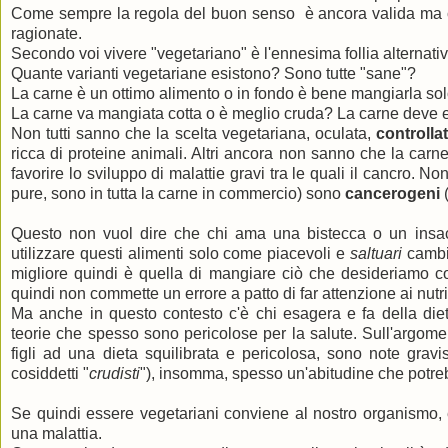
Come sempre la regola del buon senso è ancora valida ma co
ragionate.
Secondo voi vivere "vegetariano" è l'ennesima follia alternati
Quante varianti vegetariane esistono? Sono tutte "sane"?
La carne è un ottimo alimento o in fondo è bene mangiarla so
La carne va mangiata cotta o è meglio cruda? La carne deve 
Non tutti sanno che la scelta vegetariana, oculata,
controlla
ricca di proteine animali. Altri ancora non sanno che la carn
favorire lo sviluppo di malattie gravi tra le quali il cancro. Non 
pure, sono in tutta la carne in commercio) sono
cancerogeni
(
Questo non vuol dire che chi ama una bistecca o un insac
utilizzare questi alimenti solo come piacevoli e
saltuari
cambi
migliore quindi è quella di mangiare ciò che desideriamo co
quindi non commette un errore a patto di far attenzione ai nu
Ma anche in questo contesto c'è chi esagera e fa della diet
teorie che spesso sono pericolose per la salute. Sull'argome
figli ad una dieta squilibrata e pericolosa, sono note grav
cosiddetti "
crudisti
"), insomma, spesso un'abitudine che potreb
Se quindi essere vegetariani conviene al nostro organismo, es
una malattia.