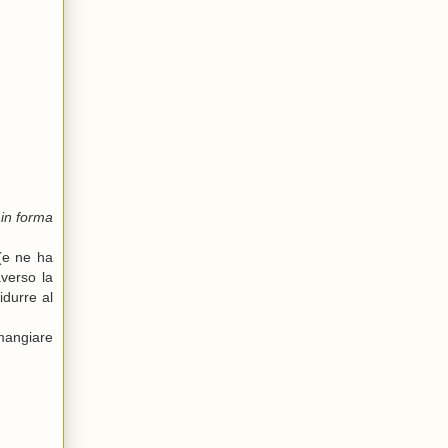
 in forma
(e ne ha
averso la
idurre al
 mangiare