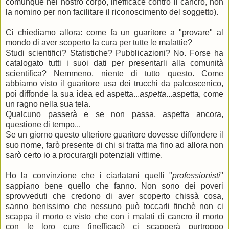
comunque nel nostro corpo, inefficace contro il cancro, non
la nomino per non facilitare il riconoscimento del soggetto).
Ci chiediamo allora: come fa un guaritore a "provare" al
mondo di aver scoperto la cura per tutte le malattie?
Studi scientifici? Statistiche? Pubblicazioni? No. Forse ha
catalogato tutti i suoi dati per presentarli alla comunità
scientifica? Nemmeno, niente di tutto questo. Come
abbiamo visto il guaritore usa dei trucchi da palcoscenico,
poi diffonde la sua idea ed aspetta...
aspetta
...aspetta, come
un ragno nella sua tela.
Qualcuno passerà e se non passa, aspetta ancora,
questione di tempo...
Se un giorno questo ulteriore guaritore dovesse diffondere il
suo nome, farò presente di chi si tratta ma fino ad allora non
sarò certo io a procurargli potenziali vittime.
Ho la convinzione che i ciarlatani quelli "
professionisti
"
sappiano bene quello che fanno. Non sono dei poveri
sprovveduti che credono di aver scoperto chissà cosa,
sanno benissimo che nessuno può toccarli finchè non ci
scappa il morto e visto che con i malati di cancro il morto
con le loro cure (inefficaci) ci scapperà purtroppo