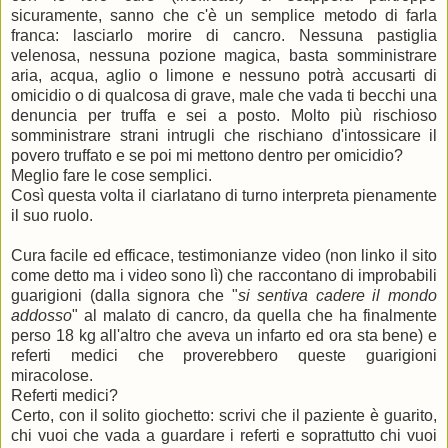
sicuramente, sanno che c'è un semplice metodo di farla
franca: lasciarlo morire di cancro. Nessuna pastiglia
velenosa, nessuna pozione magica, basta somministrare
aria, acqua, aglio o limone e nessuno potrà accusarti di
omicidio o di qualcosa di grave, male che vada ti becchi una
denuncia per truffa e sei a posto. Molto più rischioso
somministrare strani intrugli che rischiano d'intossicare il
povero truffato e se poi mi mettono dentro per omicidio?
Meglio fare le cose semplici.
Così questa volta il ciarlatano di turno interpreta pienamente
il suo ruolo.
Cura facile ed efficace, testimonianze video (non linko il sito
come detto ma i video sono lì) che raccontano di improbabili
guarigioni (dalla signora che "
si sentiva cadere il mondo
addosso
" al malato di cancro, da quella che ha finalmente
perso 18 kg all'altro che aveva un infarto ed ora sta bene) e
referti medici che proverebbero queste guarigioni
miracolose.
Referti medici?
Certo, con il solito giochetto: scrivi che il paziente è guarito,
chi vuoi che vada a guardare i referti e soprattutto chi vuoi