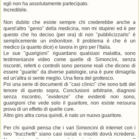
egli non ha assolutamente partecipato.
Incredibile.
Non dubito che esiste sempre chi crederebbe anche a
quest'altro "genio" della medicina, non mi stupirei ed è per
questo che ho deciso (per ora) di non "pubblicizzarlo" è
semplicemente un
imbonitore
. Il problema è che è un
medico (a quanto dice) e lavora in giro per l'Italia.
Le sue "guarigioni" riguardano qualsiasi malattia, sono
testimonianze video come quelle di Simoncini, senza
riscontri, referti o controlli sono persone reali che dicono di
essere "guarite" da diverse patologie, una è pure dimagrita
ed un'altra si sente meglio. Una fiera del grottesco.
Poi una serie di documenti di "casi clinici" che sono tutti del
tenore di questo sopra. Conclusioni arbitrarie, diagnosi
senza riscontro, "
evidenze
" che evidenti non sono,
guarigioni che vede solo il guaritore, non esiste nessuna
prova di un effetto di quelle cure.
Altro giro altra corsa quindi, è nato un nuovo guaritore.
Per chi quindi pensa che i vari Simoncini di internet con i
loro "trucchetti" siano casi isolati o insoliti dovrà ricredersi.