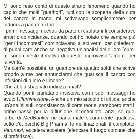
Mi sono reso conto di questo strano fenomeno quando ho
capito che molti "guaritori", tutti con la scoperta della cura
del cancro in mano, mi scrivevano semplicemente per
indurmi a parlare di loro.
I primi messaggi ricevuti da parte di ciarlatani li consideravo
errori o coincidenze, quando poi ho notato che sempre più
"geni incompresi" cominciavano a scrivermi per chiedermi
di pubblicare anche se negativa un'analisi delle loro "cure"
mi sono chiesto il motivo di questo improvviso "amore" per
la verità.
Ma com'è possibile, un guaritore da quattro soldi che scrive
proprio a me per annunciarmi che guarisce il cancro con
infusioni di alloro e limone?
Che abbia sbagliato indirizzo mail?
Quando poi il ciarlatano insisteva con i suoi messaggi ho
avuto l'
illuminazione
. Anche un mio articolo di critica, anche
un'analisi sull'inconsistenza di certe teorie, sarebbero stati il
primo passo per la diffusione incontrollata...anzi, se quel
furbo di
MedBunker
ne parla male sicuramente qualcosa
sotto c'è, perchè Big Pharma, le multinazionali, il complotto,
Veronesi
, eccetera eccetera (elencare il luogo comune che
si preferisce).