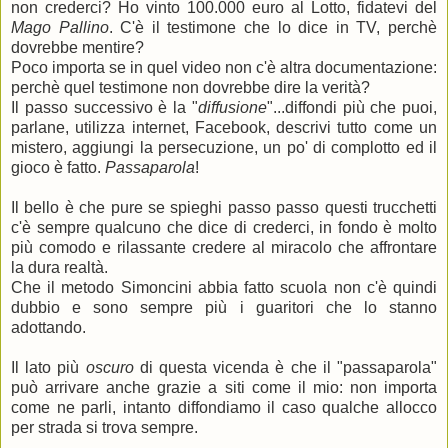
non crederci? Ho vinto 100.000 euro al Lotto, fidatevi del
Mago Pallino
. C'è il testimone che lo dice in TV, perchè
dovrebbe mentire?
Poco importa se in quel video non c'è altra documentazione:
perchè quel testimone non dovrebbe dire la verità?
Il passo successivo è la "
diffusione
"...diffondi più che puoi,
parlane, utilizza internet, Facebook, descrivi tutto come un
mistero, aggiungi la persecuzione, un po' di complotto ed il
gioco è fatto.
Passaparola
!
Il bello è che pure se spieghi passo passo questi trucchetti
c'è sempre qualcuno che dice di crederci, in fondo è molto
più comodo e rilassante credere al miracolo che affrontare
la dura realtà.
Che il metodo Simoncini abbia fatto scuola non c'è quindi
dubbio e sono sempre più i guaritori che lo stanno
adottando.
Il lato più
oscuro
di questa vicenda è che il "passaparola"
può arrivare anche grazie a siti come il mio: non importa
come ne parli, intanto diffondiamo il caso qualche allocco
per strada si trova sempre.