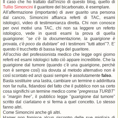
Il caso che ho trattato dall'inizio di questo blog, quello di
Tullio Simoncini
il guaritore del bicarbonato, è esemplare.
All'affermazione (importante) di aver guarito una persona
dal cancro, Simoncini affianca referti di TAC, esami
istologici, video di testimonianza diretta. Chi non conosce
per ovvi motivi una TAC, chi non sa leggere un referto
istologico, vede in questi esami la prova di quella
guarigione: "
se c'è la documentazione, la guarigione è
provata, c'è poco da dubitare
" ed i testimoni "tutti attori"?. E'
questo il trucchetto di bassa lega del guaritore.
All'occhio del professionista medico che legge ogni giorno
referti ed esami istologici tutto ciò appare incredibile. Che la
guarigione dal tumore (quando c'è una guarigione, perchè
non è sempre così) sia dovuta al metodo alternativo non è
così scontato ed anzi quasi sempre è assolutamente
falso
.
Basta sostituire una lastra, cambiare un termine o addirittura
non far nulla, fidandosi del fatto che il pubblico non sa certo
cosa significhi un termine medico come "
pregressa TURBT
"
o "
margin free
", il pubblico legge "guarigione dal tumore"
scritto dal ciarlatano e si ferma a quel concetto. Lo stesso
fanno altri.
Come Simoncini anche gli altri.
Hamer non fornisce alcun riscontro delle sue migliaia di