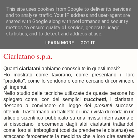
This site uses cookies from Google to deliver its services
and to analyze traffic. Your IP address and user-agent are
shared with Google along with performance and security
metrics to ensure quality of service, generate usage
statistics, and to detect and address abuse.
▼
LEARN MORE
GOT IT
venerdì 28 ottobre 2011
Ciarlatano s.p.a.
Quanti
ciarlatani
abbiamo conosciuto in questi mesi?
Ho mostrato come lavorano, come presentano il loro
"prodotto", come lo vendono e come cercano di convincere
gli ingenui.
Nello studio delle tecniche utilizzate da queste persone ho
spiegato come, con dei semplici
trucchetti
,
i ciarlatani
riescano a convincere chi legge dei
presunti
successi
ottenuti. Trasformano un trafiletto di una rivista di moda in un
articolo scientifico pubblicato su una rivista internazionale,
si dissociano ferocemente dagli altri ciarlatani trattandoli
come, loro sì, imbroglioni (così da prenderne le distanze) ed
attaccano ferocemente la medicina che a loro dire sarebbe