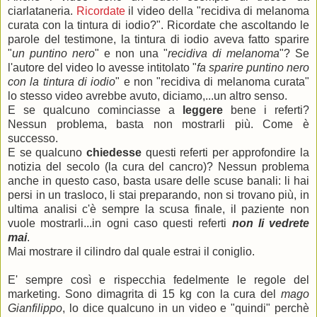
ciarlataneria.
Ricordate
il video della "recidiva di melanoma
curata con la tintura di iodio?". Ricordate che ascoltando le
parole del testimone, la tintura di iodio aveva fatto sparire
"
un puntino nero
" e non una "
recidiva di melanoma
"? Se
l'autore del video lo avesse intitolato "
fa sparire puntino nero
con la tintura di iodio
" e non "recidiva di melanoma curata"
lo stesso video avrebbe avuto, diciamo,...un altro senso.
E se qualcuno cominciasse a
leggere
bene i referti?
Nessun problema, basta non mostrarli più. Come è
successo.
E se qualcuno
chiedesse
questi referti per approfondire la
notizia del secolo (la cura del cancro)? Nessun problema
anche in questo caso, basta usare delle scuse banali: li hai
persi in un trasloco, li stai preparando, non si trovano più, in
ultima analisi c'è sempre la scusa finale, il paziente non
vuole mostrarli...in ogni caso questi referti
non li vedrete
mai
.
Mai mostrare il cilindro dal quale estrai il coniglio.
E' sempre così e rispecchia fedelmente le regole del
marketing. Sono dimagrita di 15 kg con la cura del
mago
Gianfilippo
, lo dice qualcuno in un video e "quindi" perchè