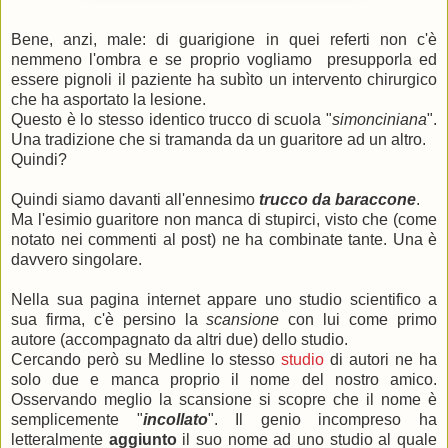
Bene, anzi, male: di guarigione in quei referti non c'è
nemmeno l'ombra e se proprio vogliamo presupporla ed
essere pignoli il paziente ha subìto un intervento chirurgico
che ha asportato la lesione.
Questo è lo stesso identico trucco di scuola "
simonciniana
".
Una tradizione che si tramanda da un guaritore ad un altro.
Quindi?
Quindi siamo davanti all'ennesimo
trucco da baraccone
.
Ma l'esimio guaritore non manca di stupirci, visto che (come
notato nei commenti al post) ne ha combinate tante. Una è
davvero singolare.
Nella sua pagina internet appare uno studio scientifico a
sua firma, c'è persino la
scansione
con lui come primo
autore (accompagnato da altri due) dello studio.
Cercando però su Medline lo stesso
studio
di autori ne ha
solo due e manca proprio il nome del nostro amico.
Osservando meglio la scansione si scopre che il nome è
semplicemente "
incollato
". Il genio incompreso ha
letteralmente
aggiunto
il suo nome ad uno studio al quale