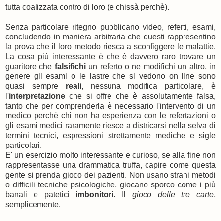
tutta coalizzata contro di loro (e chissà perchè).
Senza particolare ritegno pubblicano video, referti, esami,
concludendo in maniera arbitraria che questi rappresentino
la prova che il loro metodo riesca a sconfiggere le malattie.
La cosa più interessante è che è davvero raro trovare un
guaritore che
falsifichi
un referto o ne modifichi un altro, in
genere gli esami o le lastre che si vedono on line sono
quasi sempre
reali
, nessuna modifica particolare, è
l'
interpretazione
che si offre che è assolutamente falsa,
tanto che per comprenderla è necessario l'intervento di un
medico perchè chi non ha esperienza con le refertazioni o
gli esami medici raramente riesce a districarsi nella selva di
termini tecnici, espressioni strettamente mediche e sigle
particolari.
E' un esercizio molto interessante e curioso, se alla fine non
rappresentasse una drammatica truffa, capire come questa
gente si prenda gioco dei pazienti. Non usano strani metodi
o difficili tecniche psicologiche, giocano sporco come i più
banali e patetici
imbonitori
. Il
gioco delle tre carte
,
semplicemente.