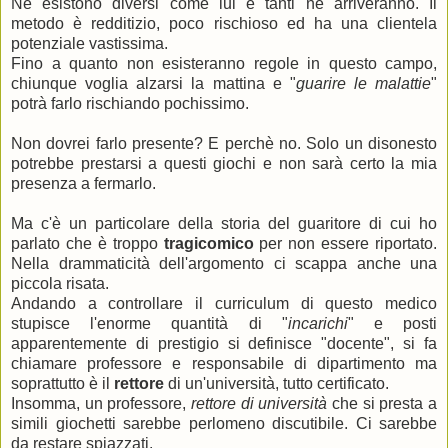
Ne esistono diversi come lui e tanti ne arriveranno. Il
metodo è redditizio, poco rischioso ed ha una clientela
potenziale vastissima.
Fino a quanto non esisteranno regole in questo campo,
chiunque voglia alzarsi la mattina e "
guarire le malattie
"
potrà farlo rischiando pochissimo.
Non dovrei farlo presente? E perchè no. Solo un disonesto
potrebbe prestarsi a questi giochi e non sarà certo la mia
presenza a fermarlo.
Ma c'è un particolare della storia del guaritore di cui ho
parlato che è troppo
tragicomico
per non essere riportato.
Nella drammaticità dell'argomento ci scappa anche una
piccola risata.
Andando a controllare il curriculum di questo medico
stupisce l'enorme quantità di "
incarichi
" e posti
apparentemente di prestigio si definisce "docente", si fa
chiamare professore e responsabile di dipartimento ma
soprattutto è il
rettore
di un'università, tutto certificato.
Insomma, un professore,
rettore di università
che si presta a
simili giochetti sarebbe perlomeno discutibile. Ci sarebbe
da restare spiazzati.