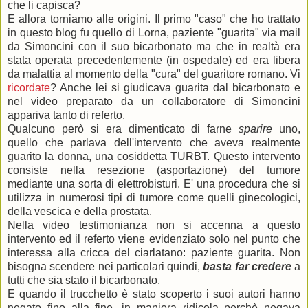
che li capisca?
E allora torniamo alle origini. Il primo "caso" che ho trattato
in questo blog fu quello di Lorna, paziente "guarita" via mail
da Simoncini con il suo bicarbonato ma che in realtà era
stata operata precedentemente (in ospedale) ed era libera
da malattia al momento della "cura" del guaritore romano. Vi
ricordate
? Anche lei si giudicava guarita dal bicarbonato e
nel video preparato da un collaboratore di Simoncini
appariva tanto di referto.
Qualcuno però si era dimenticato di farne
sparire
uno,
quello che parlava dell'intervento che aveva realmente
guarito la donna, una cosiddetta TURBT. Questo intervento
consiste nella resezione (asportazione) del tumore
mediante una sorta di elettrobisturi. E' una procedura che si
utilizza in numerosi tipi di tumore come quelli ginecologici,
della vescica e della prostata.
Nella video testimonianza non si accenna a questo
intervento ed il referto viene evidenziato solo nel punto che
interessa alla cricca del ciarlatano: paziente guarita. Non
bisogna scendere nei particolari quindi,
basta far credere
a
tutti che sia stato il bicarbonato.
E quando il trucchetto è stato scoperto i suoi autori hanno
negato fino alla fine, in maniera ridicola perchè negava