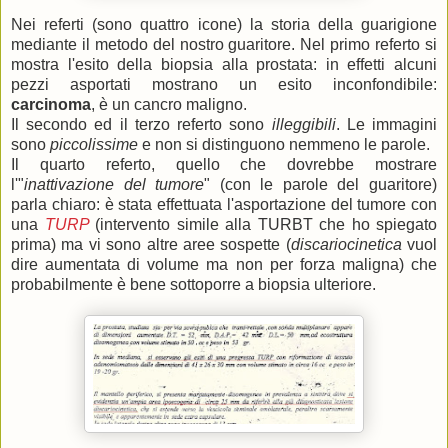
Nei referti (sono quattro icone) la storia della guarigione
mediante il metodo del nostro guaritore. Nel primo referto si
mostra l'esito della biopsia alla prostata: in effetti alcuni
pezzi asportati mostrano un esito inconfondibile:
carcinoma
, è un cancro maligno.
Il secondo ed il terzo referto sono
illeggibili
. Le immagini
sono
piccolissime
e non si distinguono nemmeno le parole.
Il quarto referto, quello che dovrebbe mostrare
l'"
inattivazione del tumore
" (con le parole del guaritore)
parla chiaro: è stata effettuata l'asportazione del tumore con
una
TURP
(intervento simile alla TURBT che ho spiegato
prima) ma vi sono altre aree sospette (
discariocinetica
vuol
dire aumentata di volume ma non per forza maligna) che
probabilmente è bene sottoporre a biopsia ulteriore.