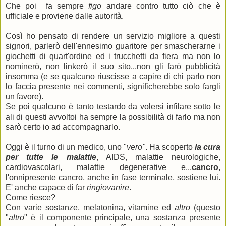
Che poi fa sempre
figo
andare contro tutto ciò che è
ufficiale e proviene dalle autorità.
Così ho pensato di rendere un servizio migliore a questi
signori, parlerò dell'ennesimo guaritore per smascherarne i
giochetti di quart'ordine ed i trucchetti da fiera ma non lo
nominerò, non linkerò il suo sito...non gli farò pubblicità
insomma (e se qualcuno riuscisse a capire di chi parlo
non
lo faccia presente
nei commenti, significherebbe solo fargli
un favore).
Se poi qualcuno è tanto testardo da volersi infilare sotto le
ali di questi avvoltoi ha sempre la possibilità di farlo ma non
sarò certo io ad accompagnarlo.
Oggi è il turno di un medico, uno "
vero"
. Ha scoperto
la cura
per tutte le malattie
, AIDS, malattie neurologiche,
cardiovascolari, malattie degenerative e...
cancro
,
l'onnipresente cancro, anche in fase terminale, sostiene lui.
E' anche capace di far
ringiovanire
.
Come riesce?
Con varie sostanze, melatonina, vitamine ed
altro
(questo
"
altro
" è il componente principale, una sostanza presente