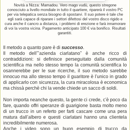
Novità a Nizza: Mamadou. Vero mago vudù, questo stregone
conosciuto a livello mondiale in tutto il quartiere, riparerà il vostro PC
per via telepatica senza bisogno di spostarvi. Il suo potere è tale che
egli sarà capace di riparare i settori difettosi del vostro disco rigido e
cura anche il cancro a distanza, i problemi di erezione e farà innamorare
di voi la vostra vicina. Pagamento anticipato 100 € via bonifico. Risultati
garantiti.
Il metodo a quanto pare è di
successo
.
Il metodo dell'"azienda ciarlatano" è anche ricco di
contraddizioni: si definisce perseguitato dalla comunità
scientifica ma nello stesso tempo la comunità scientifica lo
osannerebbe per le sue ricerche, il suo metodo sarebbe
innocuo ma allo stesso tempo il guaritore è l'unico in grado
di applicarlo con sicurezza, la cura miracolosa è economica
ma chissà perchè chi la vende chiede un sacco di soldi.
Non importa neanche questo, la gente ci crede, c'è poco da
fare, quando offri speranze di guarigione basta molto meno
di un trucco in un referto per farti cascare come una pera
matura dall'albero e questi ciarlatani hanno una clientela
incredibilmente numerosa.
Anche i video sono un buon esempio di trucco da