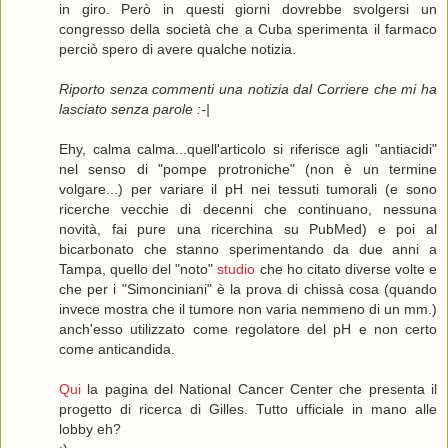
in giro. Però in questi giorni dovrebbe svolgersi un
congresso della società che a Cuba sperimenta il farmaco
perciò spero di avere qualche notizia.
Riporto senza commenti una notizia dal Corriere che mi ha
lasciato senza parole :-|
Ehy, calma calma...quell'articolo si riferisce agli "antiacidi"
nel senso di "pompe protroniche" (non è un termine
volgare...) per variare il pH nei tessuti tumorali (e sono
ricerche vecchie di decenni che continuano, nessuna
novità, fai pure una ricerchina su PubMed) e poi al
bicarbonato che stanno sperimentando da due anni a
Tampa, quello del "noto"
studio
che ho citato diverse volte e
che per i "Simonciniani" è la prova di chissà cosa (quando
invece mostra che il tumore non varia nemmeno di un mm.)
anch'esso utilizzato come regolatore del pH e non certo
come anticandida.
Qui
la pagina del National Cancer Center che presenta il
progetto di ricerca di Gilles. Tutto ufficiale in mano alle
lobby eh?