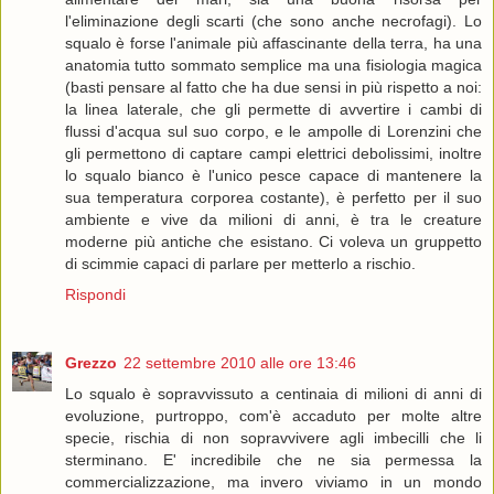
l'eliminazione degli scarti (che sono anche necrofagi). Lo
squalo è forse l'animale più affascinante della terra, ha una
anatomia tutto sommato semplice ma una fisiologia magica
(basti pensare al fatto che ha due sensi in più rispetto a noi:
la linea laterale, che gli permette di avvertire i cambi di
flussi d'acqua sul suo corpo, e le ampolle di Lorenzini che
gli permettono di captare campi elettrici debolissimi, inoltre
lo squalo bianco è l'unico pesce capace di mantenere la
sua temperatura corporea costante), è perfetto per il suo
ambiente e vive da milioni di anni, è tra le creature
moderne più antiche che esistano. Ci voleva un gruppetto
di scimmie capaci di parlare per metterlo a rischio.
Rispondi
Grezzo
22 settembre 2010 alle ore 13:46
Lo squalo è sopravvissuto a centinaia di milioni di anni di
evoluzione, purtroppo, com'è accaduto per molte altre
specie, rischia di non sopravvivere agli imbecilli che li
sterminano. E' incredibile che ne sia permessa la
commercializzazione, ma invero viviamo in un mondo