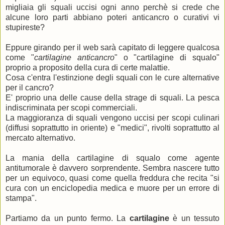
migliaia gli squali uccisi ogni anno perchè si crede che
alcune loro parti abbiano poteri anticancro o curativi vi
stupireste?
Eppure girando per il web sarà capitato di leggere qualcosa
come "
cartilagine anticancro
" o "cartilagine di squalo"
proprio a proposito della cura di certe malattie.
Cosa c'entra l'estinzione degli squali con le cure alternative
per il cancro?
E' proprio una delle cause della strage di squali. La pesca
indiscriminata per scopi commerciali.
La maggioranza di squali vengono uccisi per scopi culinari
(diffusi soprattutto in oriente) e "medici", rivolti soprattutto al
mercato alternativo.
La mania della cartilagine di squalo come agente
antitumorale è davvero sorprendente. Sembra nascere tutto
per un equivoco, quasi come quella freddura che recita "si
cura con un enciclopedia medica e muore per un errore di
stampa".
Partiamo da un punto fermo. La
cartilagine
è un tessuto