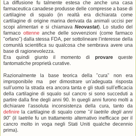
La diffusione fu talmente estesa che anche una casa
farmaceutica canadese produsse delle compresse a base di
cartilagine di squalo (in realtà era dichiarata come
cartilagine di origine marina derivata da animali uccisi per
scopi alimentari e si chiamava
Neovastat
). Lo studio del
farmaco
ottenne
anche delle sovvenzioni (come farmaco
"orfano") dalla stessa FDA, per sottolineare l'interesse della
comunità scientifica su qualcosa che sembrava avere una
base di ragionevolezza.
Era quindi giunto il momento di
provare
queste
fantomatiche proprietà curative.
Razionalmente la base teorica della "cura" non era
improponibile ma per dimostrare un'adeguata risposta
sull'uomo la strada era ancora tanta e gli studi sull'efficacia
della cartilagine di squalo sul cancro si sono succeduti a
partire dalla fine degli anni 90. In quegli anni furono molti a
dichiarare l'assoluta inconsistenza della cura, tanto da
definire
la cartilagine di squalo come "
il laetrile degli anni
90
" (il laetrile fu un trattamento alternativo inefficace per il
cancro molto in voga negli Stati Uniti qualche decennio
prima).