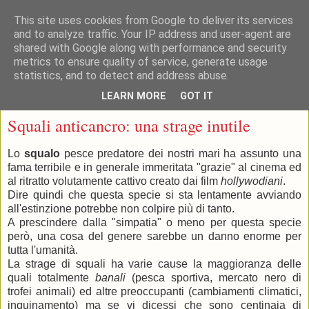
This site uses cookies from Google to deliver its services
and to analyze traffic. Your IP address and user-agent are
shared with Google along with performance and security
metrics to ensure quality of service, generate usage
statistics, and to detect and address abuse.
▼
LEARN MORE
GOT IT
mercoledì 22 settembre 2010
Squali anticancro: una strage inutile
Lo
squalo
pesce predatore dei nostri mari ha assunto una
fama terribile e in generale immeritata "grazie" al cinema ed
al ritratto volutamente cattivo creato dai film
hollywodiani
.
Dire quindi che questa specie si sta lentamente avviando
all'estinzione potrebbe non colpire più di tanto.
A prescindere dalla "simpatia" o meno per questa specie
però, una cosa del genere sarebbe un danno enorme per
tutta l'umanità.
La strage di squali ha varie cause la maggioranza delle
quali totalmente
banali
(pesca sportiva, mercato nero di
trofei animali) ed altre preoccupanti (cambiamenti climatici,
inquinamento) ma se vi dicessi che sono centinaia di