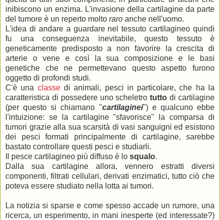
inibiscono un enzima. L'invasione della cartilagine da parte
del tumore è un reperto molto
raro
anche nell'uomo.
L'idea di andare a guardare nel tessuto cartilagineo quindi
fu una conseguenza inevitabile, questo tessuto è
geneticamente predisposto a non favorire la crescita di
arterie o vene e così la sua composizione e le basi
genetiche che ne permettevano questo aspetto furono
oggetto di profondi studi.
C'è una
classe
di animali, pesci in particolare, che ha la
caratteristica di possedere uno scheletro
tutto
di cartilagine
(per questo si chiamano "
cartilaginei
") e qualcuno ebbe
l'intuizione: se la cartilagine "sfavorisce" la comparsa di
tumori grazie alla sua scarsità di vasi sanguigni ed esistono
dei pesci formati principalmente di cartilagine, sarebbe
bastato controllare questi pesci e studiarli.
Il pesce cartilagineo più diffuso è lo
squalo
.
Dalla sua cartilagine allora, vennero estratti diversi
componenti, filtrati cellulari, derivati enzimatici, tutto ciò che
poteva essere studiato nella lotta ai tumori.
La notizia si sparse e come spesso accade un rumore, una
ricerca, un esperimento, in mani inesperte (ed interessate?)