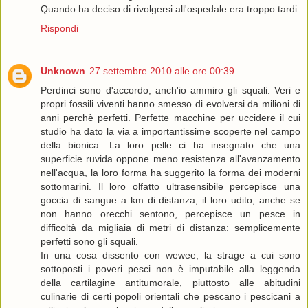
Quando ha deciso di rivolgersi all'ospedale era troppo tardi.
Rispondi
Unknown
27 settembre 2010 alle ore 00:39
Perdinci sono d'accordo, anch'io ammiro gli squali. Veri e
propri fossili viventi hanno smesso di evolversi da milioni di
anni perchè perfetti. Perfette macchine per uccidere il cui
studio ha dato la via a importantissime scoperte nel campo
della bionica. La loro pelle ci ha insegnato che una
superficie ruvida oppone meno resistenza all'avanzamento
nell'acqua, la loro forma ha suggerito la forma dei moderni
sottomarini. Il loro olfatto ultrasensibile percepisce una
goccia di sangue a km di distanza, il loro udito, anche se
non hanno orecchi sentono, percepisce un pesce in
difficoltà da migliaia di metri di distanza: semplicemente
perfetti sono gli squali.
In una cosa dissento con wewee, la strage a cui sono
sottoposti i poveri pesci non è imputabile alla leggenda
della cartilagine antitumorale, piuttosto alle abitudini
culinarie di certi popoli orientali che pescano i pescicani a