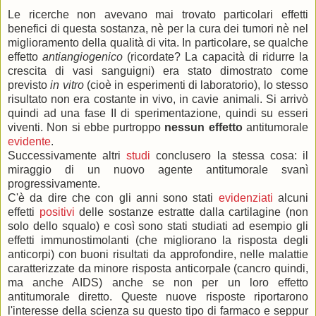
Le ricerche non avevano mai trovato particolari effetti
benefici di questa sostanza, nè per la cura dei tumori nè nel
miglioramento della qualità di vita. In particolare, se qualche
effetto
antiangiogenico
(ricordate? La capacità di ridurre la
crescita di vasi sanguigni) era stato dimostrato come
previsto
in vitro
(cioè in esperimenti di laboratorio), lo stesso
risultato non era costante in vivo, in cavie animali. Si arrivò
quindi ad una fase II di sperimentazione, quindi su esseri
viventi. Non si ebbe purtroppo
nessun effetto
antitumorale
evidente
.
Successivamente altri
studi
conclusero la stessa cosa: il
miraggio di un nuovo agente antitumorale svanì
progressivamente.
C'è da dire che con gli anni sono stati
evidenziati
alcuni
effetti
positivi
delle sostanze estratte dalla cartilagine (non
solo dello squalo) e così sono stati studiati ad esempio gli
effetti immunostimolanti (che migliorano la risposta degli
anticorpi) con buoni risultati da approfondire, nelle malattie
caratterizzate da minore risposta anticorpale (cancro quindi,
ma anche AIDS) anche se non per un loro effetto
antitumorale diretto. Queste nuove risposte riportarono
l'interesse della scienza su questo tipo di farmaco e seppur