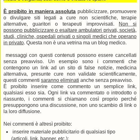
È proibito in maniera assoluta
pubblicizzare, promuovere
o divulgare siti legati a cure non scientifiche, terapie
alternative, guaritori o terapeuti improvvisati.
Non si
possono pubblicizzare o esaltare ambulatori privati, società,
studi, cliniche, ospedali privati o singoli medici che operano
in privato
. Questa non è una vetrina ma un blog medico.
messaggi con questi contenuti possono essere cancellati
senza preavviso. Un esempio sono i commenti che
contengono un link ad un sito di false notizie, medicina
alternativa, presunte cure non validate scientificamente,
questi commenti
saranno eliminati
anche senza preavviso.
È proibito inserire come commento un semplice link,
qualsiasi esso sia. Ogni link va commentato o introdotto o
riassunto, i commenti si chiamano così proprio perché
presuppongono una discussione, non uno scambio di link o
la loro diffusione.
Nei commenti è altresì proibito:
inserire materiale pubblicitario di qualsiasi tipo
(articoli, link, banner, etc.);