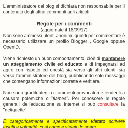
L'amministratore del blog si dichiara non responsabile per il
contenuto degli altrui commenti agli articoli.
Regole per i commenti
(aggiornate il 18/09/17)
Non sono ammessi utenti anonimi, quindi per commentare è
necessario utilizzare un profilo Blogger , Google oppure
OpenID.
Viene richiesto un buon comportamento, cioè di
mantenere
un atteggiamento civile ed educato
e di impegnarsi ad
agire con rispetto ed onestà sia verso gli altri utenti, sia
verso l'amministratore del blog, pubblicando solo messaggi
che contengano informazioni corrette e veritiere.
Non sono graditi utenti o commenti provocatori e tendenti a
causare polemiche o "
flames
". Per conoscere le regole
generali dell'educazione su internet si può
consultare
la
"netiquette"
È categoricamente e specificatamente
vietato
scrivere
insulti e volgarità, così come è vietato lo spam.