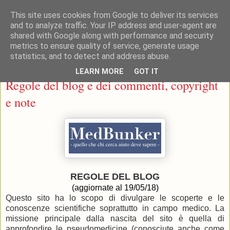
This site uses cookies from Google to deliver its services
and to analyze traffic. Your IP address and user-agent are
shared with Google along with performance and security
metrics to ensure quality of service, generate usage
statistics, and to detect and address abuse.
▼
LEARN MORE
GOT IT
Regole del blog e dei commenti, copyright
e note
REGOLE DEL BLOG
(aggiornate al 19/05/18)
Questo sito ha lo scopo di divulgare le scoperte e le
conoscenze scientifiche soprattutto in campo medico. La
missione principale dalla nascita del sito è quella di
approfondire le pseudomedicine (conosciute anche come