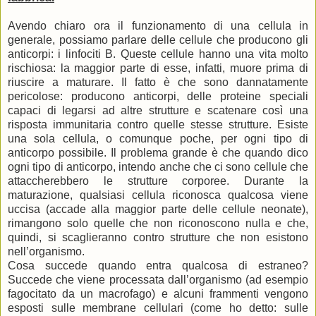
Avendo chiaro ora il funzionamento di una cellula in
generale, possiamo parlare delle cellule che producono gli
anticorpi: i linfociti B. Queste cellule hanno una vita molto
rischiosa: la maggior parte di esse, infatti, muore prima di
riuscire a maturare. Il fatto è che sono dannatamente
pericolose: producono anticorpi, delle proteine speciali
capaci di legarsi ad altre strutture e scatenare così una
risposta immunitaria contro quelle stesse strutture. Esiste
una sola cellula, o comunque poche, per ogni tipo di
anticorpo possibile. Il problema grande è che quando dico
ogni tipo di anticorpo, intendo anche che ci sono cellule che
attaccherebbero le strutture corporee. Durante la
maturazione, qualsiasi cellula riconosca qualcosa viene
uccisa (accade alla maggior parte delle cellule neonate),
rimangono solo quelle che non riconoscono nulla e che,
quindi, si scaglieranno contro strutture che non esistono
nell’organismo.
Cosa succede quando entra qualcosa di estraneo?
Succede che viene processata dall’organismo (ad esempio
fagocitato da un macrofago) e alcuni frammenti vengono
esposti sulle membrane cellulari (come ho detto: sulle