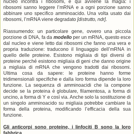
nucleo incontra i ribosomi, e qui avviene la magia: i
ribosomi sanno leggere l’mRNA e a ogni porzione sanno
abbinare uno specifico amminoacido. Una volta usato dai
ribosomi, l’mRNA viene degradato
[distrutto, ndr]
.
Riassumendo: un particolare gene, ovvero una piccola
porzione di DNA, fa da
modello
per un mRNA, questo esce
dal nucleo e viene letto dai ribosomi che fanno una vera e
propria traduzione: traducono il linguaggio dell’mRNA in
quello delle proteine. Esistono migliaia di tipi diversi di
proteine perché esistono migliaia di geni che danno origine
a migliaia di mRNA che vengono tradotti dai ribosomi.
Ultima cosa da sapere: le proteine hanno forme
tridimensionali specifiche e dalla loro forma dipende la loro
funzione. La sequenza di amminoacidi che la compone
decide se la proteina è globulare, filamentosa, a forma di
uncino, a forma di Y e così via. Anche solo la sostituzione di
un singolo amminoacido su migliaia potrebbe cambiare la
forma della proteina, modificando l’efficacia della sua
funzione.
Gli anticorpi sono proteine, i linfociti B sono la loro
fabbrica.