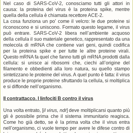
Nel caso di SARS-CoV-2, conosciamo tutti gli attori in
causa: la proteina del virus è la proteina spike, mentre
quella della cellula è chiamata recettore ACE-2.
La cosa funziona un po’ come il velcro: le due proteine si
riconoscono e si uniscono. Formato questo legame, il virus
può entrare. SARS-CoV-2 libera nell’ambiente acquoso
della cellula il suo materiale genetico, rappresentato da una
molecola di mRNA che contiene vari geni, quindi codifica
per la proteina spike e per tutte le altre proteine virali.
Questo mRNA fa quel che fanno tutti gli mRNA prodotti dalla
cellula: si unisce ai ribosomi che, ciechi all’origine del
filamento e obbedienti alla loro natura, su quello stampo
sintetizzano le proteine del virus. A quel punto è fatta: il virus
produce le proprie proteine sfruttando la cellula, si moltiplica
e si diffonde nell’organismo.
Il contrattacco. I linfociti B contro il virus
Una volta entrato, [
il virus, ndr
] deve moltiplicarsi quanto più
gli è possibile prima che il sistema immunitario reagisca.
Come ho già detto, se è la prima volta che il virus entra
nell’organismo, ci vuole tempo per avere le difese contro di