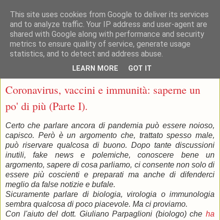
This site uses cookies from Google to deliver its services
and to analyze traffic. Your IP address and user-agent are
shared with Google along with performance and security
metrics to ensure quality of service, generate usage
statistics, and to detect and address abuse.
▼
LEARN MORE
GOT IT
venerdì 18 marzo 2022
Coronavirus, vaccini e immunità: saperne un
po' di più (Parte I).
Certo che parlare ancora di pandemia può essere noioso,
capisco. Però è un argomento che, trattato spesso male,
può riservare qualcosa di buono. Dopo tante discussioni
inutili, fake news e polemiche, conoscere bene un
argomento, sapere di cosa parliamo, ci consente non solo di
essere più coscienti e preparati ma anche di difenderci
meglio da false notizie e bufale.
Sicuramente parlare di biologia, virologia o immunologia
sembra qualcosa di poco piacevole. Ma ci proviamo.
Con l'aiuto del dott. Giuliano Parpaglioni (biologo) che
ha