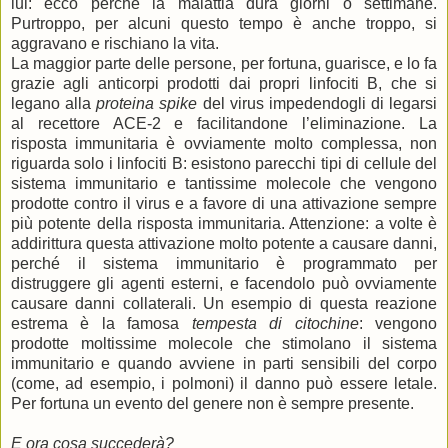
lui: ecco perché la malattia dura giorni o settimane.
Purtroppo, per alcuni questo tempo è anche troppo, si
aggravano e rischiano la vita.
La maggior parte delle persone, per fortuna, guarisce, e lo fa
grazie agli anticorpi prodotti dai propri linfociti B, che si
legano alla
proteina spike
del virus impedendogli di legarsi
al recettore ACE-2 e facilitandone l’eliminazione. La
risposta immunitaria è ovviamente molto complessa, non
riguarda solo i linfociti B: esistono parecchi tipi di cellule del
sistema immunitario e tantissime molecole che vengono
prodotte contro il virus e a favore di una attivazione sempre
più potente della risposta immunitaria. Attenzione: a volte è
addirittura questa attivazione molto potente a causare danni,
perché il sistema immunitario è programmato per
distruggere gli agenti esterni, e facendolo può ovviamente
causare danni collaterali. Un esempio di questa reazione
estrema è la famosa
tempesta di citochine
: vengono
prodotte moltissime molecole che stimolano il sistema
immunitario e quando avviene in parti sensibili del corpo
(come, ad esempio, i polmoni) il danno può essere letale.
Per fortuna un evento del genere non è sempre presente.
E ora cosa succederà?