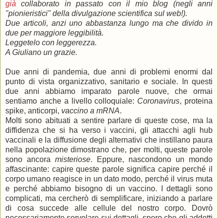
già
collaborato in passato con il mio blog (negli anni
"pionieristici" della divulgazione scientifica sul web!).
Due articoli, anzi uno abbastanza lungo ma che divido in
due per maggiore leggibilità.
Leggetelo con leggerezza.
A Giuliano un grazie.
Due anni di pandemia, due anni di problemi enormi dal
punto di vista organizzativo, sanitario e sociale. In questi
due anni abbiamo imparato parole nuove, che ormai
sentiamo anche a livello colloquiale:
Coronavirus
, proteina
spike, anticorpi,
vaccino a mRNA
.
Molti sono abituati a sentire parlare di queste cose, ma la
diffidenza che si ha verso i vaccini, gli attacchi agli hub
vaccinali e la diffusione degli alternativi che instillano paura
nella popolazione dimostrano che, per molti, queste parole
sono ancora
misteriose
. Eppure, nascondono un mondo
affascinante: capire queste parole significa capire perché il
corpo umano reagisce in un dato modo, perché il virus muta
e perché abbiamo bisogno di un vaccino. I dettagli sono
complicati, ma cercherò di semplificare, iniziando a parlare
di cosa succede alle cellule del nostro corpo. Dovrò
necessariamente sorvolare sui dettagli, spero che gli addetti