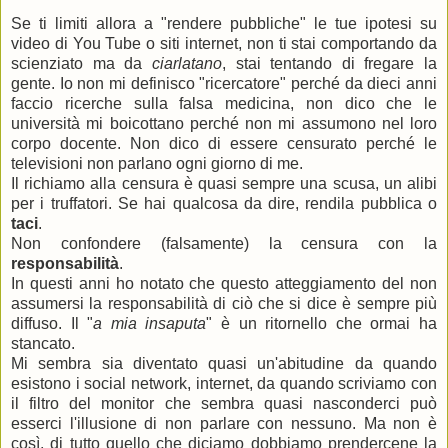
Se ti limiti allora a "rendere pubbliche" le tue ipotesi su
video di You Tube o siti internet, non ti stai comportando da
scienziato ma da
ciarlatano
, stai tentando di fregare la
gente. Io non mi definisco "ricercatore" perché da dieci anni
faccio ricerche sulla falsa medicina, non dico che le
università mi boicottano perché non mi assumono nel loro
corpo docente. Non dico di essere censurato perché le
televisioni non parlano ogni giorno di me.
Il richiamo alla censura è quasi sempre una scusa, un alibi
per i truffatori. Se hai qualcosa da dire, rendila pubblica o
taci
.
Non confondere (falsamente) la censura con la
responsabilità
.
In questi anni ho notato che questo atteggiamento del non
assumersi la responsabilità di ciò che si dice è sempre più
diffuso. Il "
a mia insaputa
" è un ritornello che ormai ha
stancato.
Mi sembra sia diventato quasi un'abitudine da quando
esistono i social network, internet, da quando scriviamo con
il filtro del monitor che sembra quasi nasconderci può
esserci l'illusione di non parlare con nessuno. Ma non è
così, di tutto quello che diciamo dobbiamo prendercene la