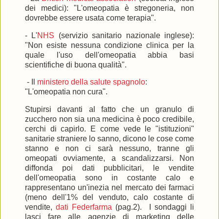
dei medici): "L'omeopatia è stregoneria, non
dovrebbe essere usata come terapia".
- L'
NHS
(servizio sanitario nazionale inglese):
"Non esiste nessuna condizione clinica per la
quale l'uso dell'omeopatia abbia basi
scientifiche di buona qualità".
- Il
ministero della salute spagnolo
:
"L'omeopatia non cura".
Stupirsi davanti al fatto che un granulo di
zucchero non sia una medicina è poco credibile,
cerchi di capirlo. E come vede le "istituzioni"
sanitarie straniere lo sanno, dicono le cose come
stanno e non ci sarà nessuno, tranne gli
omeopati ovviamente, a scandalizzarsi. Non
diffonda poi dati pubblicitari, le vendite
dell'omeopatia sono in costante calo e
rappresentano un'inezia nel mercato dei farmaci
(meno dell'1% del venduto, calo costante di
vendite,
dati Federfarma
(pag.2). I sondaggi li
lasci fare alle agenzie di marketing delle