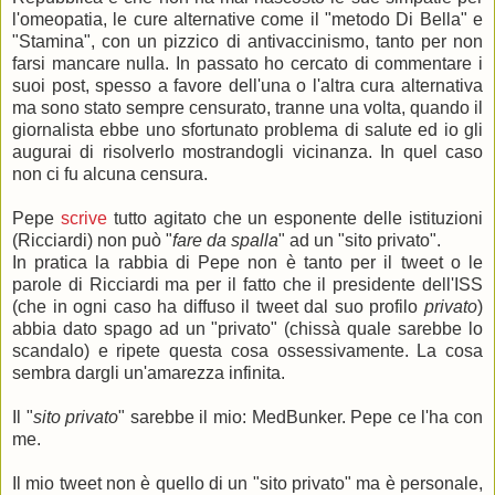
l'omeopatia, le cure alternative come il "metodo Di Bella" e
"Stamina", con un pizzico di antivaccinismo, tanto per non
farsi mancare nulla. In passato ho cercato di commentare i
suoi post, spesso a favore dell'una o l'altra cura alternativa
ma sono stato sempre censurato, tranne una volta, quando il
giornalista ebbe uno sfortunato problema di salute ed io gli
augurai di risolverlo mostrandogli vicinanza. In quel caso
non ci fu alcuna censura.
Pepe
scrive
tutto agitato che un esponente delle istituzioni
(Ricciardi) non può "
fare da spalla
" ad un "sito privato".
In pratica la rabbia di Pepe non è tanto per il tweet o le
parole di Ricciardi ma per il fatto che il presidente dell'ISS
(che in ogni caso ha diffuso il tweet dal suo profilo
privato
)
abbia dato spago ad un "privato" (chissà quale sarebbe lo
scandalo) e ripete questa cosa ossessivamente. La cosa
sembra dargli un'amarezza infinita.
Il "
sito privato
" sarebbe il mio: MedBunker. Pepe ce l'ha con
me.
Il mio tweet non è quello di un "sito privato" ma è personale,