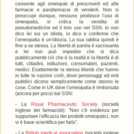
consente agli omeopati di prescriverli ed alle
farmacie e parafarmacie di venderli. Non si
preoccupi dunque, nessuno proibisce l'uso di
omeopatia, si critica la vendita di
pseudomedicine ed il loro uso nel SSN. Io non
dico lei sia un idiota, io dico e confermo che
l'omeopatia è un'idiozia. La sua rabbia quindi è
fine a se stessa. La libertà di parola è sacrosanta
e lei non può impedire che si dica
pubblicamente ciò che è la realtà e la libertà è di
tutti, cittadini, istituzioni, consumatori, pazienti,
medici. Esattamente la stessa libertà che hanno
in tutte le nazioni civili, dove personaggi ed enti
pubblici dicono semplicemente come stanno le
cose. Come in UK dove l'omeopatia è rimborsata
(ancora per poco) dal SSN:
- La
Royal Pharmaceutic Society
(società
inglese dei farmacisti): "Non c'è evidenza per
supportare l'efficacia dei prodotti omeopatici, non
vi è base scientifica per farlo".
- La
British medical association
(società inglese