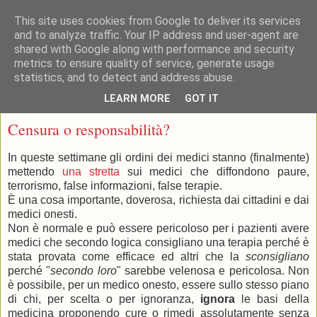
This site uses cookies from Google to deliver its services
and to analyze traffic. Your IP address and user-agent are
shared with Google along with performance and security
metrics to ensure quality of service, generate usage
statistics, and to detect and address abuse.
▼
LEARN MORE
GOT IT
lunedì 20 marzo 2017
Censura o responsabilità?
In queste settimane gli ordini dei medici stanno (finalmente)
mettendo
una stretta
sui medici che diffondono paure,
terrorismo, false informazioni, false terapie.
È una cosa importante, doverosa, richiesta dai cittadini e dai
medici onesti.
Non è normale e può essere pericoloso per i pazienti avere
medici che secondo logica consigliano una terapia perché è
stata provata come efficace ed altri che la
sconsigliano
perché "
secondo loro
" sarebbe velenosa e pericolosa. Non
è possibile, per un medico onesto, essere sullo stesso piano
di chi, per scelta o per ignoranza,
ignora
le basi della
medicina proponendo cure o rimedi assolutamente senza