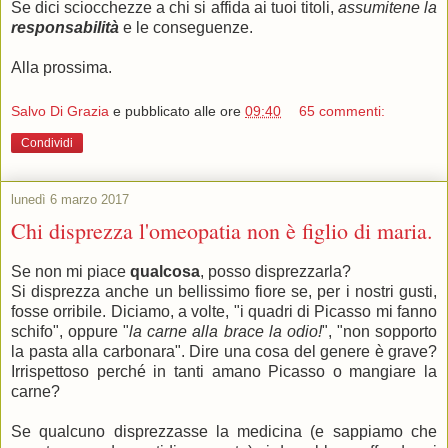
Se dici sciocchezze a chi si affida ai tuoi titoli,
assumitene la
responsabilità
e le conseguenze.
Alla prossima.
Salvo Di Grazia
e pubblicato alle ore
09:40
65 commenti:
Condividi
lunedì 6 marzo 2017
Chi disprezza l'omeopatia non è figlio di maria.
Se non mi piace
qualcosa
, posso disprezzarla?
Si disprezza anche un bellissimo fiore se, per i nostri gusti,
fosse orribile. Diciamo, a volte, "i quadri di Picasso mi fanno
schifo", oppure "
la carne alla brace la odio!
", "non sopporto
la pasta alla carbonara". Dire una cosa del genere è grave?
Irrispettoso perché in tanti amano Picasso o mangiare la
carne?
Se qualcuno disprezzasse la medicina (e sappiamo che