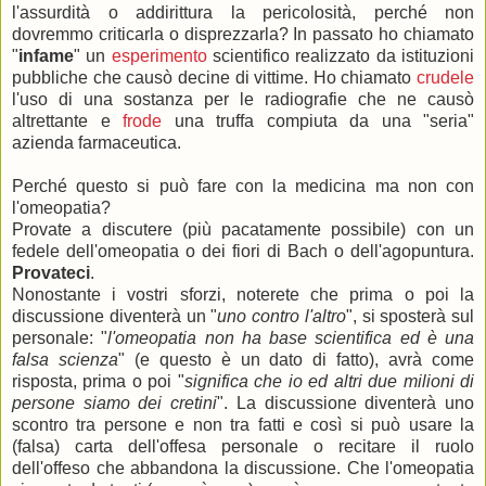
l'assurdità o addirittura la pericolosità, perché non
dovremmo criticarla o disprezzarla? In passato ho chiamato
"
infame
" un
esperimento
scientifico realizzato da istituzioni
pubbliche che causò decine di vittime. Ho chiamato
crudele
l'uso di una sostanza per le radiografie che ne causò
altrettante e
frode
una truffa compiuta da una "seria"
azienda farmaceutica.
Perché questo si può fare con la medicina ma non con
l'omeopatia?
Provate a discutere (più pacatamente possibile) con un
fedele dell'omeopatia o dei fiori di Bach o dell'agopuntura.
Provateci
.
Nonostante i vostri sforzi, noterete che prima o poi la
discussione diventerà un "
uno contro l'altro
", si sposterà sul
personale: "
l'omeopatia non ha base scientifica ed è una
falsa scienza
" (e questo è un dato di fatto), avrà come
risposta, prima o poi "
significa che io ed altri due milioni di
persone siamo dei cretini
". La discussione diventerà uno
scontro tra persone e non tra fatti e così si può usare la
(falsa) carta dell'offesa personale o recitare il ruolo
dell'offeso che abbandona la discussione. Che l'omeopatia