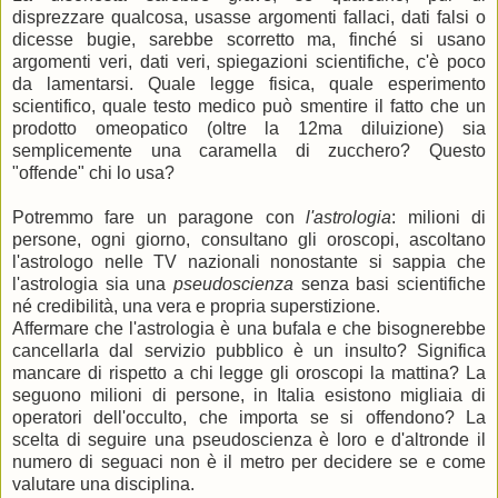
disprezzare qualcosa, usasse argomenti fallaci, dati falsi o
dicesse bugie, sarebbe scorretto ma, finché si usano
argomenti veri, dati veri, spiegazioni scientifiche, c'è poco
da lamentarsi. Quale legge fisica, quale esperimento
scientifico, quale testo medico può smentire il fatto che un
prodotto omeopatico (oltre la 12ma diluizione) sia
semplicemente una caramella di zucchero? Questo
"offende" chi lo usa?
Potremmo fare un paragone con
l'astrologia
: milioni di
persone, ogni giorno, consultano gli oroscopi, ascoltano
l'astrologo nelle TV nazionali nonostante si sappia che
l'astrologia sia una
pseudoscienza
senza basi scientifiche
né credibilità, una vera e propria superstizione.
Affermare che l'astrologia è una bufala e che bisognerebbe
cancellarla dal servizio pubblico è un insulto? Significa
mancare di rispetto a chi legge gli oroscopi la mattina? La
seguono milioni di persone, in Italia esistono migliaia di
operatori dell'occulto, che importa se si offendono? La
scelta di seguire una pseudoscienza è loro e d'altronde il
numero di seguaci non è il metro per decidere se e come
valutare una disciplina.