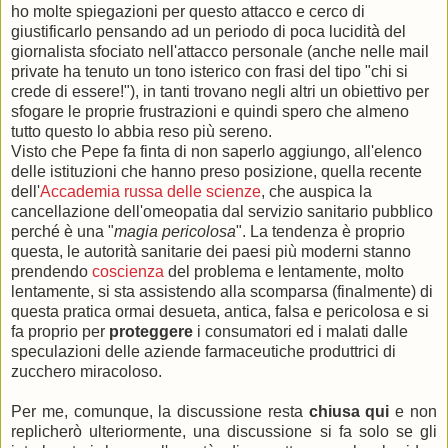
ho molte spiegazioni per questo attacco e cerco di
giustificarlo pensando ad un periodo di poca lucidità del
giornalista sfociato nell'attacco personale (anche nelle mail
private ha tenuto un tono isterico con frasi del tipo "chi si
crede di essere!"), in tanti trovano negli altri un obiettivo per
sfogare le proprie frustrazioni e quindi spero che almeno
tutto questo lo abbia reso più sereno.
Visto che Pepe fa finta di non saperlo aggiungo, all'elenco
delle istituzioni che hanno preso posizione, quella recente
dell'
Accademia russa delle scienze
, che auspica la
cancellazione dell'omeopatia dal servizio sanitario pubblico
perché è una "
magia pericolosa
". La tendenza è proprio
questa, le autorità sanitarie dei paesi più moderni stanno
prendendo
coscienza
del problema e lentamente, molto
lentamente, si sta assistendo alla scomparsa (finalmente) di
questa pratica ormai desueta, antica, falsa e pericolosa e si
fa proprio per
proteggere
i consumatori ed i malati dalle
speculazioni delle aziende farmaceutiche produttrici di
zucchero miracoloso.
Per me, comunque, la discussione resta
chiusa qui
e non
replicherò ulteriormente, una discussione si fa solo se gli