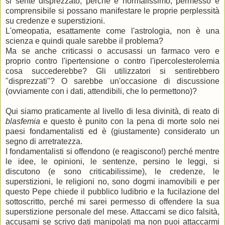
si sente disprezzato, perché è normalissimo, permesso e
comprensibile si possano manifestare le proprie perplessità
su credenze e superstizioni.
L'omeopatia, esattamente come l'astrologia, non è una
scienza e quindi quale sarebbe il problema?
Ma se anche criticassi o accusassi un farmaco vero e
proprio contro l'ipertensione o contro l'ipercolesterolemia
cosa succederebbe? Gli utilizzatori si sentirebbero
"disprezzati"? O sarebbe un'occasione di discussione
(ovviamente con i dati, attendibili, che lo permettono)?
Qui siamo praticamente al livello di lesa divinità, di reato di
blasfemia
e questo è punito con la pena di morte solo nei
paesi fondamentalisti ed è (giustamente) considerato un
segno di arretratezza.
I fondamentalisti si offendono (e reagiscono!) perché mentre
le idee, le opinioni, le sentenze, persino le leggi, si
discutono (e sono criticabilissime), le credenze, le
superstizioni, le religioni no, sono dogmi inamovibili e per
questo Pepe chiede il pubblico ludibrio e la fucilazione del
sottoscritto, perché mi sarei permesso di offendere la sua
superstizione personale del mese. Attaccami se dico falsità,
accusami se scrivo dati manipolati ma non puoi attaccarmi