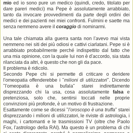
mio
ed io sono pure un medico (quindi, credo, titolato per
dare pareri medici) ma Pepe è assolutamente arrabbiato,
tanto da invocare provvedimenti da parte degli ordini dei
medici e dei pazienti nei miei confronti. Fulmini e saette ma
senza nemmeno avere il
coraggio
di nominarmi.
Una tale chiamata alla guerra santa non l'avevo mai vista
nemmeno nei siti dei più odiosi e cattivi ciarlatani. Pepe si è
arrabbiato probabilmente perché indispettito dal fatto che
una mia opinione, con la quale lui non è d'accordo, sia stata
rilanciata da altri, è questo che non gli da pace.
Il problema è ridicolo.
Secondo Pepe chi si permette di criticare o deridere
l'omeopatia offenderebbe i "
milioni di utilizzatori
". Dicendo
"l'omeopatia è una bufala" starei indirettamente
disprezzando chi la usa, cosa assolutamente
falsa
e
pretenziosa, solo che, sentirsi toccati nelle proprie
convinzioni più profonde, è un motivo di frustrazione.
Esattamente come se dicessi "
l'oroscopo è una truffa
" starei
disprezzando i milioni di utilizzatori, le riviste di astrologia, i
maghi, i cartomanti e le trasmissioni TV (oltre che Paolo
Fox, l'astrologo della RAI). Ma questo è un problema di chi