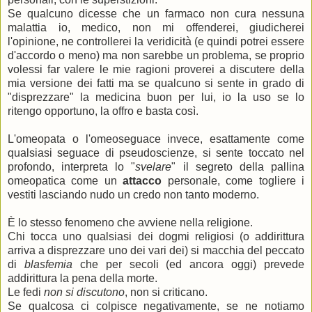
Se qualcuno dicesse che un farmaco non cura nessuna
malattia io, medico, non mi offenderei, giudicherei
l'opinione, ne controllerei la veridicità (e quindi potrei essere
d'accordo o meno) ma non sarebbe un problema, se proprio
volessi far valere le mie ragioni proverei a discutere della
mia versione dei fatti ma se qualcuno si sente in grado di
"disprezzare" la medicina buon per lui, io la uso se lo
ritengo opportuno, la offro e basta così.
L'omeopata o l'omeoseguace invece, esattamente come
qualsiasi seguace di pseudoscienze, si sente toccato nel
profondo, interpreta lo "
svelare
" il segreto della pallina
omeopatica come un
attacco
personale, come togliere i
vestiti lasciando nudo un credo non tanto moderno.
È lo stesso fenomeno che avviene nella religione.
Chi tocca uno qualsiasi dei dogmi religiosi (o addirittura
arriva a disprezzare uno dei vari dei) si macchia del peccato
di
blasfemia
che per secoli (ed ancora oggi) prevede
addirittura la pena della morte.
Le fedi
non si discutono
, non si criticano.
Se qualcosa ci colpisce negativamente, se ne notiamo