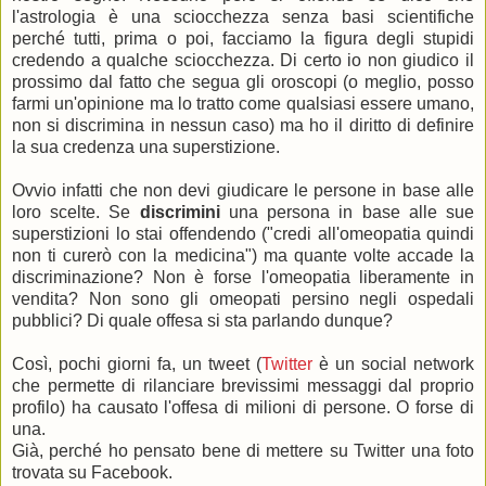
l'astrologia è una sciocchezza senza basi scientifiche
perché tutti, prima o poi, facciamo la figura degli stupidi
credendo a qualche sciocchezza. Di certo io non giudico il
prossimo dal fatto che segua gli oroscopi (o meglio, posso
farmi un'opinione ma lo tratto come qualsiasi essere umano,
non si discrimina in nessun caso) ma ho il diritto di definire
la sua credenza una superstizione.
Ovvio infatti che non devi giudicare le persone in base alle
loro scelte. Se
discrimini
una persona in base alle sue
superstizioni lo stai offendendo ("credi all'omeopatia quindi
non ti curerò con la medicina") ma quante volte accade la
discriminazione? Non è forse l'omeopatia liberamente in
vendita? Non sono gli omeopati persino negli ospedali
pubblici? Di quale offesa si sta parlando dunque?
Così, pochi giorni fa, un tweet (
Twitter
è un social network
che permette di rilanciare brevissimi messaggi dal proprio
profilo) ha causato l'offesa di milioni di persone. O forse di
una.
Già, perché ho pensato bene di mettere su Twitter una foto
trovata su Facebook.