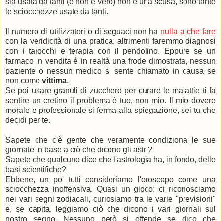
sia usata da tanti (e non è vero) non è una scusa, sono tante
le sciocchezze usate da tanti.
Il numero di utilizzatori o di seguaci non ha
nulla a che fare
con la veridicità di una pratica, altrimenti faremmo diagnosi
con i tarocchi e terapia con il pendolino. Eppure se un
farmaco in vendita è in realtà una frode dimostrata, nessun
paziente o nessun medico si sente chiamato in causa se
non come
vittima
.
Se poi usare granuli di zucchero per curare le malattie ti fa
sentire un cretino il problema è tuo, non mio. Il mio dovere
morale e professionale si ferma alla spiegazione, sei tu che
decidi per te.
Sapete che c'è gente che veramente condiziona le sue
giornate in base a ciò che dicono gli astri?
Sapete che qualcuno dice che l'astrologia ha, in fondo, delle
basi scientifiche?
Ebbene, un po' tutti consideriamo l'oroscopo come una
sciocchezza inoffensiva. Quasi un gioco: ci riconosciamo
nei vari segni zodiacali, curiosiamo tra le varie "previsioni"
e, se capita, leggiamo ciò che dicono i vari giornali sul
nostro segno. Nessuno però si offende se dico che