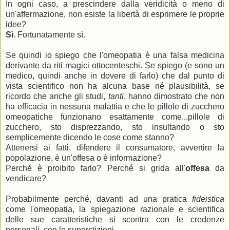
In ogni caso, a prescindere dalla veridicità o meno di
un'affermazione, non esiste la libertà di esprimere le proprie
idee?
Sì
. Fortunatamente sì.
Se quindi io spiego che l'omeopatia è una falsa medicina
derivante da riti magici ottocenteschi. Se spiego (e sono un
medico, quindi anche in dovere di farlo) che dal punto di
vista scientifico non ha alcuna base né plausibilità, se
ricordo che anche gli studi,
tanti
, hanno dimostrato che non
ha efficacia in nessuna malattia e che le pillole di zucchero
omeopatiche funzionano esattamente come...pillole di
zucchero, sto disprezzando, sto insultando o sto
semplicemente dicendo le cose come stanno?
Attenersi ai fatti, difendere il consumatore, avvertire la
popolazione, è un'offesa o è informazione?
Perché è proibito farlo? Perché si grida all'
offesa
da
vendicare?
Probabilmente perché, davanti ad una pratica
fideistica
come l'omeopatia, la spiegazione razionale e scientifica
delle sue caratteristiche si scontra con le credenze
personali, con le superstizioni.