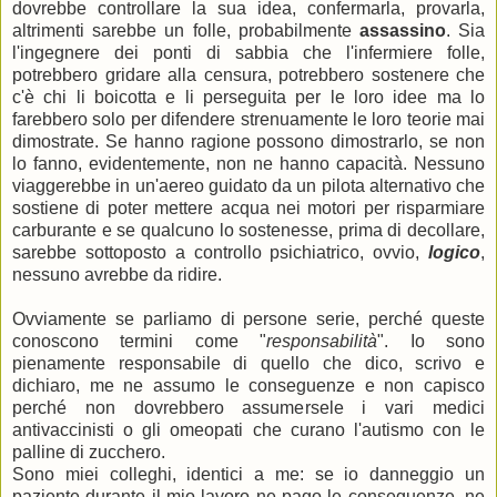
dovrebbe controllare la sua idea, confermarla, provarla,
altrimenti sarebbe un folle, probabilmente
assassino
. Sia
l'ingegnere dei ponti di sabbia che l'infermiere folle,
potrebbero gridare alla censura, potrebbero sostenere che
c'è chi li boicotta e li perseguita per le loro idee ma lo
farebbero solo per difendere strenuamente le loro teorie mai
dimostrate. Se hanno ragione possono dimostrarlo, se non
lo fanno, evidentemente, non ne hanno capacità. Nessuno
viaggerebbe in un'aereo guidato da un pilota alternativo che
sostiene di poter mettere acqua nei motori per risparmiare
carburante e se qualcuno lo sostenesse, prima di decollare,
sarebbe sottoposto a controllo psichiatrico, ovvio,
logico
,
nessuno avrebbe da ridire.
Ovviamente se parliamo di persone serie, perché queste
conoscono termini come "
responsabilità
". Io sono
pienamente responsabile di quello che dico, scrivo e
dichiaro, me ne assumo le conseguenze e non capisco
perché non dovrebbero assumersele i vari medici
antivaccinisti o gli omeopati che curano l'autismo con le
palline di zucchero.
Sono miei colleghi, identici a me: se io danneggio un
paziente durante il mio lavoro ne pago le conseguenze, ne