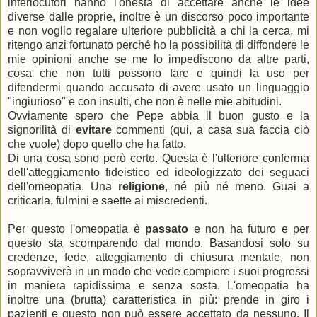
interlocutori hanno l'onestà di accettare anche le idee
diverse dalle proprie, inoltre è un discorso poco importante
e non voglio regalare ulteriore pubblicità a chi la cerca, mi
ritengo anzi fortunato perché ho la possibilità di diffondere le
mie opinioni anche se me lo impediscono da altre parti,
cosa che non tutti possono fare e quindi la uso per
difendermi quando accusato di avere usato un linguaggio
"ingiurioso" e con insulti, che non è nelle mie abitudini.
Ovviamente spero che Pepe abbia il buon gusto e la
signorilità di
evitare
commenti (qui, a casa sua faccia ciò
che vuole) dopo quello che ha fatto.
Di una cosa sono però certo. Questa è l'ulteriore conferma
dell'atteggiamento fideistico ed ideologizzato dei seguaci
dell'omeopatia. Una
religione
, né più né meno. Guai a
criticarla, fulmini e saette ai miscredenti.
Per questo l'omeopatia è
passato
e non ha futuro e per
questo sta scomparendo dal mondo. Basandosi solo su
credenze, fede, atteggiamento di chiusura mentale, non
sopravviverà in un modo che vede compiere i suoi progressi
in maniera rapidissima e senza sosta. L'omeopatia ha
inoltre una (brutta) caratteristica in più: prende in giro i
pazienti e questo non può essere accettato da nessuno. Il