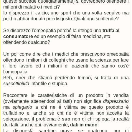
questo succede quotidianamente) si dovrebbero offendere i
milioni di malati o i medici?
Io disprezzo il calcio, uno sport che una volta seguivo ma
poi ho abbandonato per disgusto. Qualcuno si offende?
Se disprezzo l'omeopatia perché la ritengo una
truffa al
consumatore
ed un esempio di falsa medicina, sto
offendendo qualcuno?
Un po' come dire che i medici che prescrivono omeopatia
offendono i milioni di colleghi che usano la scienza per fare
il loro lavoro ed i milioni di pazienti che sanno cos'è
l'omeopatia.
Beh, direi che stiamo perdendo tempo, si tratta di una
suscettibilità
infantile e stupida.
Raccontare le caratteristiche di un prodotto in vendita
(ovviamente attenendosi ai fatti) non significa
disprezzarlo
ma
spiegarlo
a chi ne è vittima se questo prodotto è
truffaldino e, anche se chi ne è vittima non accetta la
spiegazione, il problema è
suo
non di chi spiega la realtà
dei fatti, anche qui, ovviamente,
dati in mano
.
La disonestà sarebbe grave, se qualcuno, pur di