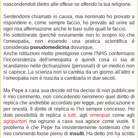
nascondendoti dietro alle offese se offendo la tua religione.
Sentendomi chiamato in causa, mai nominato ho provato a
rispondere e, come sempre faccio, ho provato ad unire ad
ogni mia affermazione anche le basi sulle quali le faccio.
Ho sottolineato (perché ovviamente non lo scopro io) che
l'omeopatia, non essendo una pratica scientifica è
considerata
pseudomedicina
dovunque.
Anche istituzioni molto prestigiose come l'NHS confermano
l'inconsistenza dell'omeopatia e quindi cosa ci sia di
scandaloso nelle dichiarazioni (personali) di un medico non
si capisce. La scienza non si cambia da un giorno all'altro e
l'omeopatia non è riuscita a cambiarla in due secoli.
Ma Pepe a casa sua
decide
ed ha deciso di non pubblicare
il mio commento, non concedendo nemmeno quel diritto di
replica che andrebbe accordato per legge, per educazione e
per onestà. Il diritto di replica io l'ho sempre concesso. Ho
dato possibilità di replica
a tutti
, agli
omeopati
come agli
agopuntori
ma ognuno a casa sua agisce come vuole. Il
problema è che Pepe ha insistentemente sostenuto che il
mio commento fosse pieno di
insulti
.
Ha detto (mi ha scritto