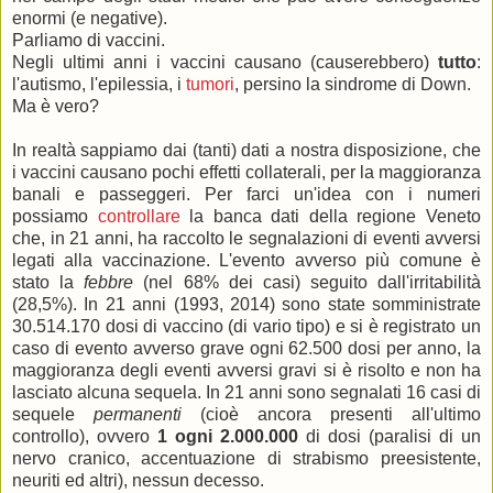
enormi (e negative).
Parliamo di vaccini.
Negli ultimi anni i vaccini causano (causerebbero)
tutto
:
l'autismo, l'epilessia, i
tumori
, persino la sindrome di Down.
Ma è vero?
In realtà sappiamo dai (tanti) dati a nostra disposizione, che
i vaccini causano pochi effetti collaterali, per la maggioranza
banali e passeggeri. Per farci un'idea con i numeri
possiamo
controllare
la banca dati della regione Veneto
che, in 21 anni, ha raccolto le segnalazioni di eventi avversi
legati alla vaccinazione. L'evento avverso più comune è
stato la
febbre
(nel 68% dei casi) seguito dall'irritabilità
(28,5%). In 21 anni (1993, 2014) sono state somministrate
30.514.170 dosi di vaccino (di vario tipo) e si è registrato un
caso di evento avverso grave ogni 62.500 dosi per anno, la
maggioranza degli eventi avversi gravi si è risolto e non ha
lasciato alcuna sequela. In 21 anni sono segnalati 16 casi di
sequele
permanenti
(cioè ancora presenti all'ultimo
controllo), ovvero
1 ogni 2.000.000
di dosi (paralisi di un
nervo cranico, accentuazione di strabismo preesistente,
neuriti ed altri), nessun decesso.