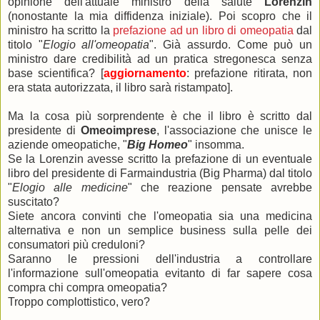
opinione dell'attuale ministro della salute
Lorenzin
(nonostante la mia diffidenza iniziale). Poi scopro che il
ministro ha scritto la
prefazione ad un libro di omeopatia
dal
titolo "
Elogio all'omeopatia
". Già assurdo. Come può un
ministro dare credibilità ad un pratica stregonesca senza
base scientifica? [
aggiornamento
: prefazione ritirata, non
era stata autorizzata, il libro sarà ristampato].
Ma la cosa più sorprendente è che il libro è scritto dal
presidente di
Omeoimprese
, l'associazione che unisce le
aziende omeopatiche, "
Big Homeo
" insomma.
Se la Lorenzin avesse scritto la prefazione di un eventuale
libro del presidente di Farmaindustria (Big Pharma) dal titolo
"
Elogio alle medicine
" che reazione pensate avrebbe
suscitato?
Siete ancora convinti che l'omeopatia sia una medicina
alternativa e non un semplice business sulla pelle dei
consumatori più creduloni?
Saranno le pressioni dell'industria a controllare
l'informazione sull'omeopatia evitanto di far sapere cosa
compra chi compra omeopatia?
Troppo complottistico, vero?