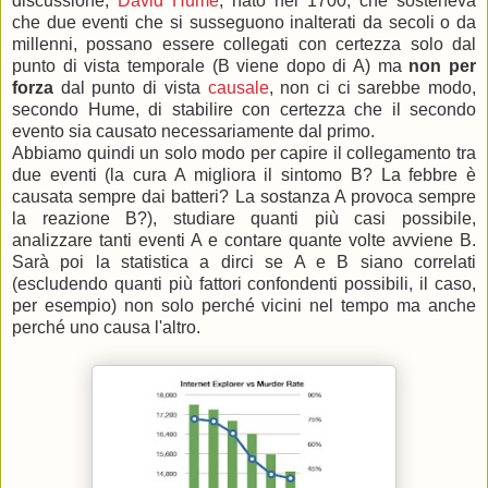
discussione,
David Hume
, nato nel 1700, che sosteneva
che due eventi che si susseguono inalterati da secoli o da
millenni, possano essere collegati con certezza solo dal
punto di vista temporale (B viene dopo di A) ma
non per
forza
dal punto di vista
causale
, non ci ci sarebbe modo,
secondo Hume, di stabilire con certezza che il secondo
evento sia causato necessariamente dal primo.
Abbiamo quindi un solo modo per capire il collegamento tra
due eventi (la cura A migliora il sintomo B? La febbre è
causata sempre dai batteri? La sostanza A provoca sempre
la reazione B?), studiare quanti più casi possibile,
analizzare tanti eventi A e contare quante volte avviene B.
Sarà poi la statistica a dirci se A e B siano correlati
(escludendo quanti più fattori confondenti possibili, il caso,
per esempio) non solo perché vicini nel tempo ma anche
perché uno causa l'altro.