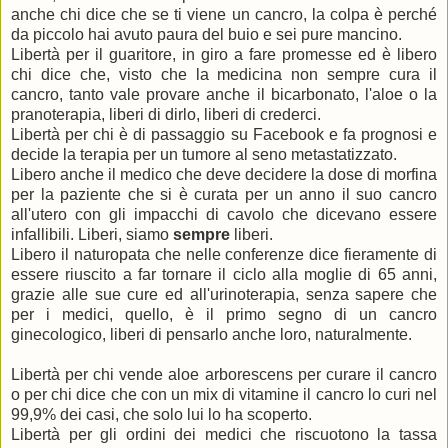
anche chi dice che se ti viene un cancro, la colpa è perché
da piccolo hai avuto paura del buio e sei pure mancino.
Libertà per il guaritore, in giro a fare promesse ed è libero
chi dice che, visto che la medicina non sempre cura il
cancro, tanto vale provare anche il bicarbonato, l'aloe o la
pranoterapia, liberi di dirlo, liberi di crederci.
Libertà per chi è di passaggio su Facebook e fa prognosi e
decide la terapia per un tumore al seno metastatizzato.
Libero anche il medico che deve decidere la dose di morfina
per la paziente che si è curata per un anno il suo cancro
all'utero con gli impacchi di cavolo che dicevano essere
infallibili. Liberi, siamo
sempre
liberi.
Libero il naturopata che nelle conferenze dice fieramente di
essere riuscito a far tornare il ciclo alla moglie di 65 anni,
grazie alle sue cure ed all'urinoterapia, senza sapere che
per i medici, quello, è il primo segno di un cancro
ginecologico, liberi di pensarlo anche loro, naturalmente.
Libertà per chi vende aloe arborescens per curare il cancro
o per chi dice che con un mix di vitamine il cancro lo curi nel
99,9% dei casi, che solo lui lo ha scoperto.
Libertà per gli ordini dei medici che riscuotono la tassa