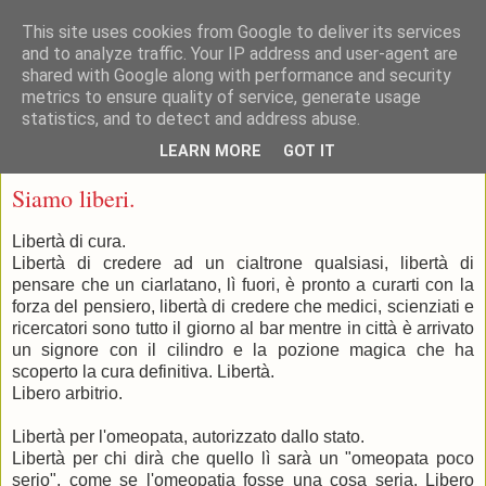
This site uses cookies from Google to deliver its services
and to analyze traffic. Your IP address and user-agent are
shared with Google along with performance and security
metrics to ensure quality of service, generate usage
statistics, and to detect and address abuse.
▼
LEARN MORE
GOT IT
venerdì 27 novembre 2015
Siamo liberi.
Libertà di cura.
Libertà di credere ad un cialtrone qualsiasi, libertà di
pensare che un ciarlatano, lì fuori, è pronto a curarti con la
forza del pensiero, libertà di credere che medici, scienziati e
ricercatori sono tutto il giorno al bar mentre in città è arrivato
un signore con il cilindro e la pozione magica che ha
scoperto la cura definitiva. Libertà.
Libero arbitrio.
Libertà per l'omeopata, autorizzato dallo stato.
Libertà per chi dirà che quello lì sarà un "omeopata poco
serio", come se l'omeopatia fosse una cosa seria. Libero