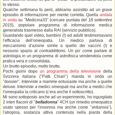
lo stesso.
Qualche settimana fa però, abbiamo assistito ad un grave
episodio di informazione per niente corretta. Quella
andata
in onda
su "Medicina33" (cercare puntata del
18 settembre
2015
), popolare programma di informazione medica
generalista trasmesso dalla RAI (servizio pubblico).
Guardando quel video, bambini (!) ed adulti testimoniavano
l'efficacia dell'omeopatia. Un medico parlava di
meccanismo d'azione simile a quello dei vaccini (!) e
nessuno spazio al contraddittorio. Un po' come parlare di
astrologia in un programma di astrofisica vendendola come
pratica vera e consolidata.
Un brutto episodio, molto brutto.
Pochi giorni dopo
un programma della televisione
della
Svizzera italiana ("Patti Chiari") manda in onda un
"dossier". Interviste a mamme entusiaste ma anche a quelle
deluse. Interviste a medici omeopati ma anche a medici che
l'omeopatia la criticano (c'era anche il sottoscritto).
Mi sono sottoposto anche ad un esperimento, ho ingurgitato
2 interi flaconi di "
belladonna
" 4CH (un rimedio omeopatico
usato spesso per l'insonnia ma anche come "antiansia"),
l'atropina, sostanza attiva contenuta nella pianta della