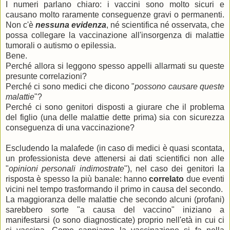
I numeri parlano chiaro: i vaccini sono molto sicuri e
causano molto raramente conseguenze gravi o permanenti.
Non c'è
nessuna evidenza
, né scientifica né osservata, che
possa collegare la vaccinazione all'insorgenza di malattie
tumorali o autismo o epilessia.
Bene.
Perché allora si leggono spesso appelli allarmati su queste
presunte correlazioni?
Perché ci sono medici che dicono "
possono causare queste
malattie
"?
Perché ci sono genitori disposti a giurare che il problema
del figlio (una delle malattie dette prima) sia con sicurezza
conseguenza di una vaccinazione?
Escludendo la malafede (in caso di medici è quasi scontata,
un professionista deve attenersi ai dati scientifici non alle
"
opinioni personali indimostrate
"), nel caso dei genitori la
risposta è spesso la più banale: hanno
correlato
due eventi
vicini nel tempo trasformando il primo in causa del secondo.
La maggioranza delle malattie che secondo alcuni (profani)
sarebbero sorte "a causa del vaccino" iniziano a
manifestarsi (o sono diagnosticate) proprio nell'età in cui ci