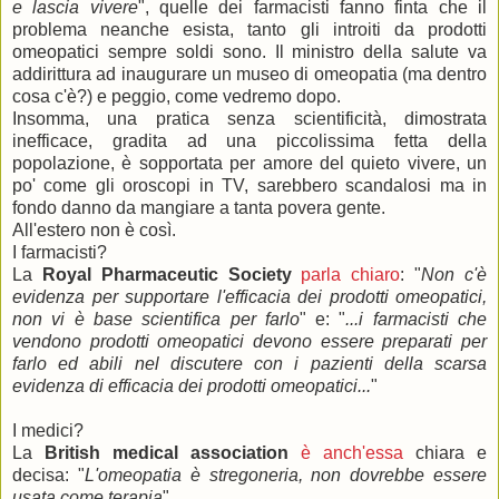
e lascia vivere
", quelle dei farmacisti fanno finta che il
problema neanche esista, tanto gli introiti da prodotti
omeopatici sempre soldi sono. Il ministro della salute va
addirittura ad inaugurare un museo di omeopatia (ma dentro
cosa c'è?) e peggio, come vedremo dopo.
Insomma, una pratica senza scientificità, dimostrata
inefficace, gradita ad una piccolissima fetta della
popolazione, è sopportata per amore del quieto vivere, un
po' come gli oroscopi in TV, sarebbero scandalosi ma in
fondo danno da mangiare a tanta povera gente.
All'estero non è così.
I farmacisti?
La
Royal Pharmaceutic Society
parla chiaro
: "
Non c'è
evidenza per supportare l'efficacia dei prodotti omeopatici,
non vi è base scientifica per farlo
" e: "
...i farmacisti che
vendono prodotti omeopatici devono essere preparati per
farlo ed abili nel discutere con i pazienti della scarsa
evidenza di efficacia dei prodotti omeopatici...
"
I medici?
La
British medical association
è anch'essa
chiara e
decisa: "
L'omeopatia è stregoneria, non dovrebbe essere
usata come terapia
".