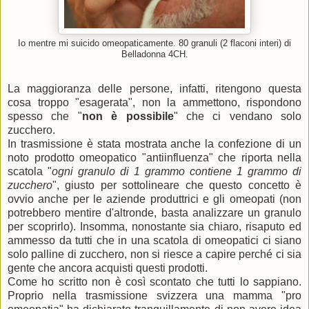
Io mentre mi suicido omeopaticamente. 80 granuli (2 flaconi interi) di
Belladonna 4CH.
La maggioranza delle persone, infatti, ritengono questa
cosa troppo "esagerata", non la ammettono, rispondono
spesso che "
non è possibile
" che ci vendano solo
zucchero.
In trasmissione è stata mostrata anche la confezione di un
noto prodotto omeopatico "antiinfluenza" che riporta nella
scatola "
ogni granulo di 1 grammo contiene 1 grammo di
zucchero
", giusto per sottolineare che questo concetto è
ovvio anche per le aziende produttrici e gli omeopati (non
potrebbero mentire d'altronde, basta analizzare un granulo
per scoprirlo). Insomma, nonostante sia chiaro, risaputo ed
ammesso da tutti che in una scatola di omeopatici ci siano
solo palline di zucchero, non si riesce a capire perché ci sia
gente che ancora acquisti questi prodotti.
Come ho scritto non è così scontato che tutti lo sappiano.
Proprio nella trasmissione svizzera una mamma "pro