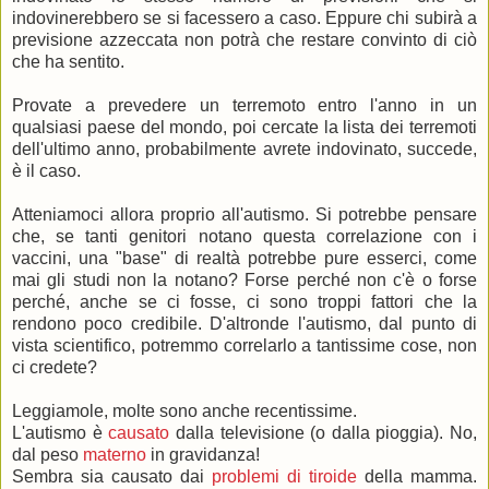
indovinerebbero se si facessero a caso. Eppure chi subirà a
previsione azzeccata non potrà che restare convinto di ciò
che ha sentito.
Provate a prevedere un terremoto entro l'anno in un
qualsiasi paese del mondo, poi cercate la lista dei terremoti
dell'ultimo anno, probabilmente avrete indovinato, succede,
è il caso.
Atteniamoci allora proprio all'autismo. Si potrebbe pensare
che, se tanti genitori notano questa correlazione con i
vaccini, una "base" di realtà potrebbe pure esserci, come
mai gli studi non la notano? Forse perché non c'è o forse
perché, anche se ci fosse, ci sono troppi fattori che la
rendono poco credibile. D'altronde l'autismo, dal punto di
vista scientifico, potremmo correlarlo a tantissime cose, non
ci credete?
Leggiamole, molte sono anche recentissime.
L'autismo è
causato
dalla televisione (o dalla pioggia). No,
dal peso
materno
in gravidanza!
Sembra sia causato dai
problemi di tiroide
della mamma.