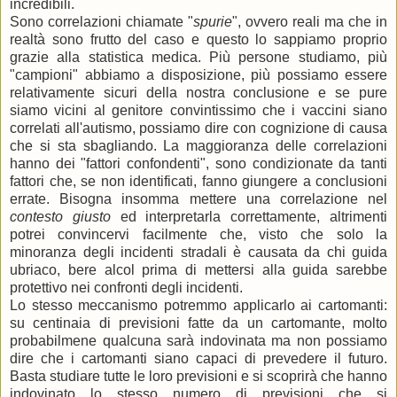
incredibili.
Sono correlazioni chiamate "
spurie
", ovvero reali ma che in
realtà sono frutto del caso e questo lo sappiamo proprio
grazie alla statistica medica. Più persone studiamo, più
"campioni" abbiamo a disposizione, più possiamo essere
relativamente sicuri della nostra conclusione e se pure
siamo vicini al genitore convintissimo che i vaccini siano
correlati all'autismo, possiamo dire con cognizione di causa
che si sta sbagliando. La maggioranza delle correlazioni
hanno dei "fattori confondenti", sono condizionate da tanti
fattori che, se non identificati, fanno giungere a conclusioni
errate. Bisogna insomma mettere una correlazione nel
contesto giusto
ed interpretarla correttamente, altrimenti
potrei convincervi facilmente che, visto che solo la
minoranza degli incidenti stradali è causata da chi guida
ubriaco, bere alcol prima di mettersi alla guida sarebbe
protettivo nei confronti degli incidenti.
Lo stesso meccanismo potremmo applicarlo ai cartomanti:
su centinaia di previsioni fatte da un cartomante, molto
probabilmene qualcuna sarà indovinata ma non possiamo
dire che i cartomanti siano capaci di prevedere il futuro.
Basta studiare tutte le loro previsioni e si scoprirà che hanno
indovinato lo stesso numero di previsioni che si