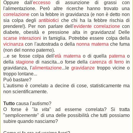
Oppure dall'
eccesso
di assunzione di grassi con
l'alimentazione. Però altre ricerche hanno trovato una
correlazione
con la febbre in gravidanza (e non è detto non
sia colpa degli
antibiotici
che chi ha la febbre rischia di
prendere!). Per non parlare dell'
evidente correlazione
con
diabete, obesità e pressione alta in gravidanza! Delle
scarse interazioni
in famiglia. Potrebbe essere colpa della
vicinanza
con l'autostrada o della
nonna materna
che fuma
(non del nonno paterno).
...e se fosse colpa dell'
età materna
o di quella
paterna
o
della
stagione
di nascita...o forse della
carenza di ferro
in
gravidanza, l'
alimentazione
...le
gravidanze
troppo vicine o
troppo lontane...
Può bastare?
L'autismo è correlato a decine di cose, statisticamente ma
non scientificamente.
Tutto
causa l'autismo?
O forse è "
la vita
" ad esserne correlata? Si tratta
"
semplicemente
" di una delle possibilità che tutti possiamo
subire quando nasciamo?