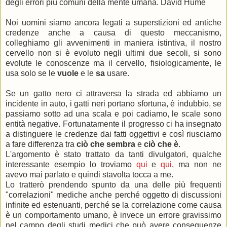
degli errori più comuni della mente umana. David Hume
Noi uomini siamo ancora legati a superstizioni ed antiche
credenze anche a causa di questo meccanismo,
colleghiamo gli avvenimenti in maniera istintiva, il nostro
cervello non si è evoluto negli ultimi due secoli, si sono
evolute le conoscenze ma il cervello, fisiologicamente, le
usa solo se le
vuole
e le
sa
usare.
Se un gatto nero ci attraversa la strada ed abbiamo un
incidente in auto, i gatti neri portano sfortuna, è indubbio, se
passiamo sotto ad una scala e poi cadiamo, le scale sono
entità negative. Fortunatamente il progresso ci ha insegnato
a distinguere le credenze dai fatti oggettivi e così riusciamo
a fare differenza tra
ciò che sembra
e
ciò che è
.
L'argomento è stato trattato da tanti divulgatori, qualche
interessante esempio lo troviamo
qui
e
qui
, ma non ne
avevo mai parlato e quindi stavolta tocca a me.
Lo tratterò prendendo spunto da una delle più frequenti
"correlazioni" mediche anche perché oggetto di discussioni
infinite ed estenuanti, perché se la correlazione come causa
è un comportamento umano, è invece un errore gravissimo
nel campo degli studi medici che può avere conseguenze