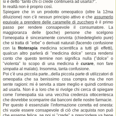
si è detto "tanto chi ci crede continuerà ad usarla?".
In realtà non è proprio così.
Spiegare che in un prodotto omeopatico (oltre la 12ma
diluizione) non c'è nessun principio attivo e che
assumerlo
equivale a prendere delle caramelle di zucchero
è il primo
passo per rendere consapevole il consumatore. La
maggioranza delle (poche) persone che scelgono
l'omeopatia è sinceramente convinta (chiedeteglielo pure)
che si tratta di "erbe" o derivati naturali (facendo confusione
con la
fitoterapia
medicina scientifica a tutti gli effetti),
qualcun altro parlerà di "medicina dolce" senza rendersi
conto che questo termine non significa nulla ("dolce" o
"violenta" lo scopo di una medicina è
curare
, non fare
simpatia
al malato). Insomma, tanta confusione.
Poi c'è una piccola parte...della piccola parte di utilizzatori di
omeopatia che sa benissimo cosa compra ma che non
sente ragioni: mi è servita a stare meglio e quindi continuo
ad usarla. Non è a loro che si rivolge chi cerca di spiegare
come l'omeopatia sia una vecchia credenza ottocentesca
che dovrebbe scomparire dai banconi delle nostre farmacie.
Per questo è essenziale l'informazione corretta ed onesta:
chi vuole essere consapevole di ciò che acquista non può
che esserne felice, se poi si "crede" a prescindere va bene