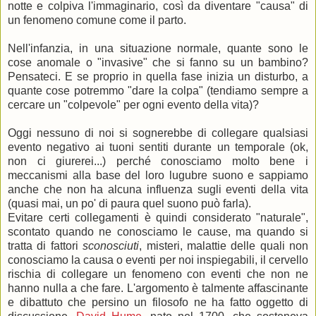
notte e colpiva l'immaginario, così da diventare "causa" di
un fenomeno comune come il parto.
Nell'infanzia, in una situazione normale, quante sono le
cose anomale o "invasive" che si fanno su un bambino?
Pensateci. E se proprio in quella fase inizia un disturbo, a
quante cose potremmo "dare la colpa" (tendiamo sempre a
cercare un "colpevole" per ogni evento della vita)?
Oggi nessuno di noi si sognerebbe di collegare qualsiasi
evento negativo ai tuoni sentiti durante un temporale (ok,
non ci giurerei...) perché conosciamo molto bene i
meccanismi alla base del loro lugubre suono e sappiamo
anche che non ha alcuna influenza sugli eventi della vita
(quasi mai, un po' di paura quel suono può farla).
Evitare certi collegamenti è quindi considerato "naturale",
scontato quando ne conosciamo le cause, ma quando si
tratta di fattori
sconosciuti
, misteri, malattie delle quali non
conosciamo la causa o eventi per noi inspiegabili, il cervello
rischia di collegare un fenomeno con eventi che non ne
hanno nulla a che fare. L'argomento è talmente affascinante
e dibattuto che persino un filosofo ne ha fatto oggetto di