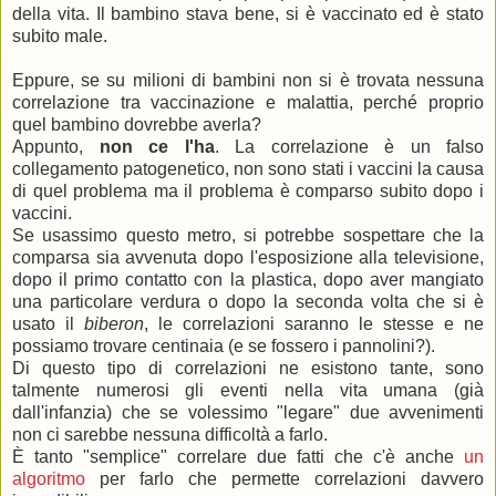
della vita. Il bambino stava bene, si è vaccinato ed è stato
subito male.
Eppure, se su milioni di bambini non si è trovata nessuna
correlazione tra vaccinazione e malattia, perché proprio
quel bambino dovrebbe averla?
Appunto,
non ce l'ha
. La correlazione è un falso
collegamento patogenetico, non sono stati i vaccini la causa
di quel problema ma il problema è comparso subito dopo i
vaccini.
Se usassimo questo metro, si potrebbe sospettare che la
comparsa sia avvenuta dopo l'esposizione alla televisione,
dopo il primo contatto con la plastica, dopo aver mangiato
una particolare verdura o dopo la seconda volta che si è
usato il
biberon
, le correlazioni saranno le stesse e ne
possiamo trovare centinaia (e se fossero i pannolini?).
Di questo tipo di correlazioni ne esistono tante, sono
talmente numerosi gli eventi nella vita umana (già
dall'infanzia) che se volessimo "legare" due avvenimenti
non ci sarebbe nessuna difficoltà a farlo.
È tanto "semplice" correlare due fatti che c'è anche
un
algoritmo
per farlo che permette correlazioni davvero