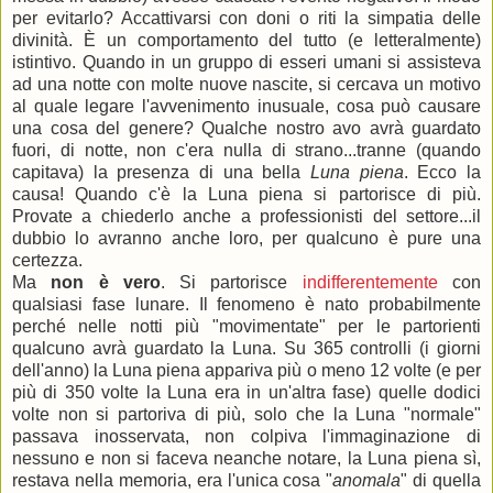
per evitarlo? Accattivarsi con doni o riti la simpatia delle
divinità. È un comportamento del tutto (e letteralmente)
istintivo. Quando in un gruppo di esseri umani si assisteva
ad una notte con molte nuove nascite, si cercava un motivo
al quale legare l'avvenimento inusuale, cosa può causare
una cosa del genere? Qualche nostro avo avrà guardato
fuori, di notte, non c'era nulla di strano...tranne (quando
capitava) la presenza di una bella
Luna piena
. Ecco la
causa! Quando c'è la Luna piena si partorisce di più.
Provate a chiederlo anche a professionisti del settore...il
dubbio lo avranno anche loro, per qualcuno è pure una
certezza.
Ma
non è vero
. Si partorisce
indifferentemente
con
qualsiasi fase lunare. Il fenomeno è nato probabilmente
perché nelle notti più "movimentate" per le partorienti
qualcuno avrà guardato la Luna. Su 365 controlli (i giorni
dell'anno) la Luna piena appariva più o meno 12 volte (e per
più di 350 volte la Luna era in un'altra fase) quelle dodici
volte non si partoriva di più, solo che la Luna "normale"
passava inosservata, non colpiva l'immaginazione di
nessuno e non si faceva neanche notare, la Luna piena sì,
restava nella memoria, era l'unica cosa "
anomala
" di quella