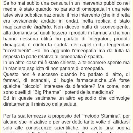
Se ho mai subìto una censura in un intervento pubblico nei
media, è stato quando ho parlato di omeopatia in una rete
televisiva pubblica nazionale, il mio intervento (che in diretta
era ovviamente andato in onda), nella replica è stato
magicamente
tagliato
. Non dicevo nulla di sconvolgente,
alla domanda su quali fossero i prodotti in farmacia che non
hanno nessuna utilità ho parlato di integratori, prodotti
dimagranti e contro la caduta dei capelli ed i leggendari
"ricostituenti". Poi ho aggiunto l'omeopatia ma da tutta la
risposta la parte relativa all'omeopatia è sparita.
In un altro caso mi è stato chiesto, a telecamere spente ma
in maniera esplicita di non parlare di omeopatia.
Questo non è successo quando ho parlato di altro, di
farmaci, di scandali, di bugie farmaceutiche...c'è forse
qualche "piccolo" interesse da difendere? Ma come, non
sono quelli di "Big Pharma" i potenti della medicina?
Ed in queste settimane un altro episodio che coinvolge
direttamente il ministro della salute.
Per la sua fermezza a proposito del "metodo Stamina", per
alcune sue iniziative e per aver detto tante volte di affidarsi
solo alle conoscenze scientifiche, ho avuto una buona