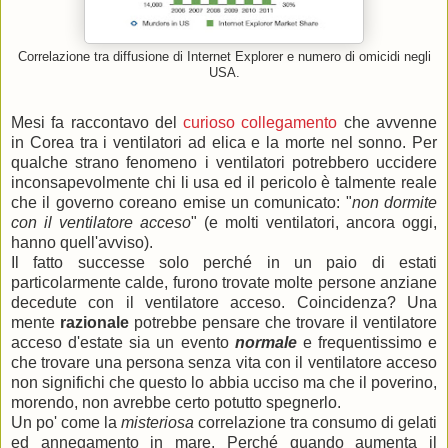
Correlazione tra diffusione di Internet Explorer e numero di omicidi negli
USA.
Mesi fa raccontavo del
curioso collegamento
che avvenne
in Corea tra i ventilatori ad elica e la morte nel sonno. Per
qualche strano fenomeno i ventilatori potrebbero uccidere
inconsapevolmente chi li usa ed il pericolo è talmente reale
che il governo coreano emise un comunicato: "
non dormite
con il ventilatore acceso
" (e molti ventilatori, ancora oggi,
hanno quell'avviso).
Il fatto successe solo perché in un paio di estati
particolarmente calde, furono trovate molte persone anziane
decedute con il ventilatore acceso. Coincidenza? Una
mente
razionale
potrebbe pensare che trovare il ventilatore
acceso d'estate sia un evento
normale
e frequentissimo e
che trovare una persona senza vita con il ventilatore acceso
non significhi che questo lo abbia ucciso ma che il poverino,
morendo, non avrebbe certo potutto spegnerlo.
Un po' come la
misteriosa
correlazione tra consumo di gelati
ed annegamento in mare. Perché quando aumenta il