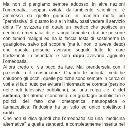
Ma non ci piangiamo sempre addosso. In altre nazioni
l'omeopatia, seppur evitata dall'ambiente scientifico, è
ammessa da quello giuridico in maniera molto più
"permissiva" di quanto lo sia in Italia, basti vedere il servizio
della TV svizzera nel quale un medico che gestisce un
centro di omeopatia, dice tranquillamente di trattare persone
con tumori maligni ed ha la faccia tosta di sostenerne la
guarigione, salvo poi scoprire (ma lui non lo aveva detto)
che queste persone avevano seguito tutte le cure
tradizionali in ospedale e solo
dopo
avevano aggiunto
l'omeopatia.
Allora credo ci sia poco da fare. Mai prendersela con il
paziente o il consumatore. Quando le autorità mediche
chiudono gli occhi, quelle politiche sono sempre in cerca di
voti e si fa di tutto per evitare l'informazione corretta (persino
nelle reti televisive pubbliche), se una colpa c'è, è
del
sistema
, del ritorno economico, dei guadagni pubblicitari e
politici, del fatto che, omeopatica, naturopatica o
farmaceutica, l'industria ha un solo ed unico obiettivo:
i
soldi
.
Che non si dica quindi che l'omeopatia sia una "medicina
alternativa" a quella standard, è completamente inserita nel