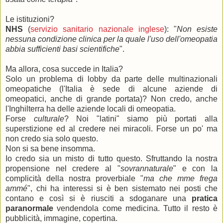
Le istituzioni?
NHS
(
servizio sanitario nazionale inglese
): "
Non esiste
nessuna condizione clinica per la quale l'uso dell'omeopatia
abbia sufficienti basi scientifiche
".
Ma allora, cosa succede in Italia?
Solo un problema di lobby da parte delle multinazionali
omeopatiche (l'Italia è sede di alcune aziende di
omeopatici, anche di grande portata)? Non credo, anche
l'Inghilterra ha delle aziende locali di omeopatia.
Forse
culturale
? Noi "latini" siamo più portati alla
superstizione ed al credere nei miracoli. Forse un po' ma
non credo sia solo questo.
Non si sa bene insomma.
Io credo sia un misto di tutto questo. Sfruttando la nostra
propensione nel credere al "
sovrannaturale
" e con la
complicità della nostra proverbiale "
ma che mme frega
ammé
", chi ha interessi si è ben sistemato nei posti che
contano e così si è riusciti a sdoganare una
pratica
paranormale
vendendola come medicina. Tutto il resto è
pubblicità, immagine, copertina.