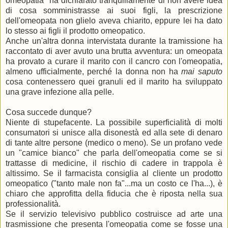
omeopatia" ha dichiarato tranquillamente di non avere idea
di cosa somministrasse ai suoi figli, la prescrizione
dell'omeopata non glielo aveva chiarito, eppure lei ha dato
lo stesso ai figli il prodotto omeopatico.
Anche un'altra donna intervistata durante la tramissione ha
raccontato di aver avuto una brutta avventura: un omeopata
ha provato a curare il marito con il cancro con l'omeopatia,
almeno ufficialmente, perché la donna non ha
mai saputo
cosa contenessero quei granuli ed il marito ha sviluppato
una grave infezione alla pelle.
Cosa succede dunque?
Niente di stupefacente. La possibile superficialità di molti
consumatori si unisce alla disonestà ed alla sete di denaro
di tante altre persone (medico o meno). Se un profano vede
un "camice bianco" che parla dell'omeopatia come se si
trattasse di medicine, il rischio di cadere in trappola è
altissimo. Se il farmacista consiglia al cliente un prodotto
omeopatico ("tanto male non fa"...ma un costo ce l'ha...), è
chiaro che approfitta della fiducia che è riposta nella sua
professionalità.
Se il servizio televisivo pubblico costruisce ad arte una
trasmissione che presenta l'omeopatia come se fosse una