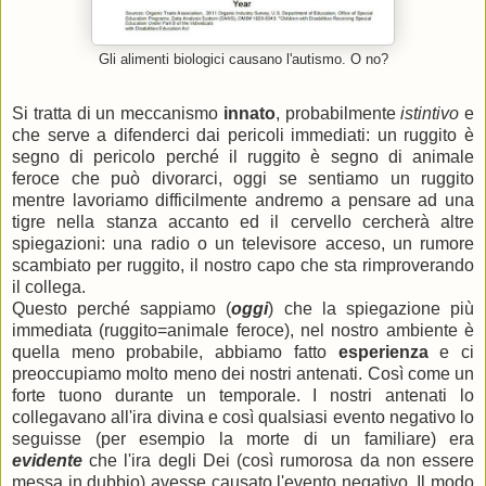
Gli alimenti biologici causano l'autismo. O no?
Si tratta di un meccanismo
innato
, probabilmente
istintivo
e
che serve a difenderci dai pericoli immediati: un ruggito è
segno di pericolo perché il ruggito è segno di animale
feroce che può divorarci, oggi se sentiamo un ruggito
mentre lavoriamo difficilmente andremo a pensare ad una
tigre nella stanza accanto ed il cervello cercherà altre
spiegazioni: una radio o un televisore acceso, un rumore
scambiato per ruggito, il nostro capo che sta rimproverando
il collega.
Questo perché sappiamo (
oggi
) che la spiegazione più
immediata (ruggito=animale feroce), nel nostro ambiente è
quella meno probabile, abbiamo fatto
esperienza
e ci
preoccupiamo molto meno dei nostri antenati. Così come un
forte tuono durante un temporale. I nostri antenati lo
collegavano all'ira divina e così qualsiasi evento negativo lo
seguisse (per esempio la morte di un familiare) era
evidente
che l'ira degli Dei (così rumorosa da non essere
messa in dubbio) avesse causato l'evento negativo. Il modo