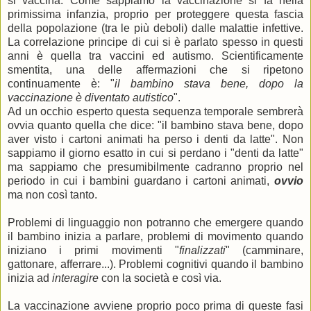
si vaccina. Come sappiamo la vaccinazione si fa nella
primissima infanzia, proprio per proteggere questa fascia
della popolazione (tra le più deboli) dalle malattie infettive.
La correlazione principe di cui si è parlato spesso in questi
anni è quella tra vaccini ed autismo. Scientificamente
smentita, una delle affermazioni che si ripetono
continuamente è: "
il bambino stava bene, dopo la
vaccinazione è diventato autistico
".
Ad un occhio esperto questa sequenza temporale sembrerà
ovvia quanto quella che dice: "il bambino stava bene, dopo
aver visto i cartoni animati ha perso i denti da latte". Non
sappiamo il giorno esatto in cui si perdano i "denti da latte"
ma sappiamo che presumibilmente cadranno proprio nel
periodo in cui i bambini guardano i cartoni animati,
ovvio
ma non così tanto.
Problemi di linguaggio non potranno che emergere quando
il bambino inizia a parlare, problemi di movimento quando
iniziano i primi movimenti "
finalizzati
" (camminare,
gattonare, afferrare...). Problemi cognitivi quando il bambino
inizia ad
interagire
con la società e così via.
La vaccinazione avviene proprio poco prima di queste fasi